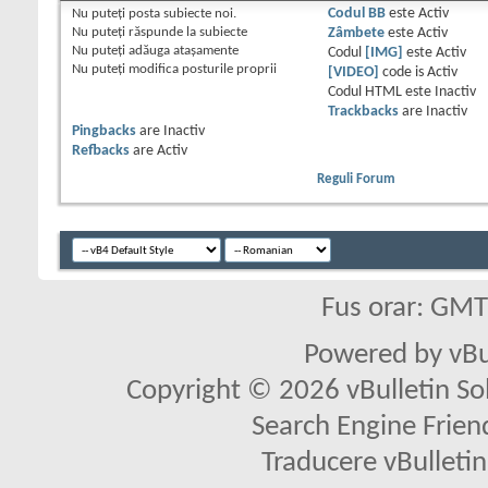
Nu puteţi
posta subiecte noi.
Codul BB
este
Activ
Nu puteţi
răspunde la subiecte
Zâmbete
este
Activ
Nu puteţi
adăuga ataşamente
Codul
[IMG]
este
Activ
Nu puteţi
modifica posturile proprii
[VIDEO]
code is
Activ
Codul HTML este
Inactiv
Trackbacks
are
Inactiv
Pingbacks
are
Inactiv
Refbacks
are
Activ
Reguli Forum
Fus orar: GM
Powered by vBu
Copyright © 2026 vBulletin Solu
Search Engine Frien
Traducere vBullet