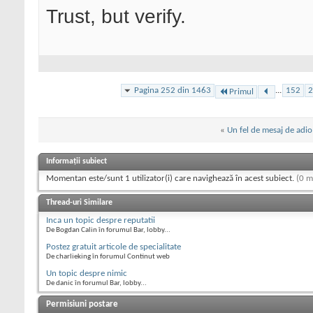
Trust, but verify.
Pagina 252 din 1463
...
152
2
Primul
«
Un fel de mesaj de adio
Informații subiect
Momentan este/sunt 1 utilizator(i) care navighează în acest subiect.
(0 m
Thread-uri Similare
Inca un topic despre reputatii
De Bogdan Calin în forumul Bar, lobby...
Postez gratuit articole de specialitate
De charlieking în forumul Continut web
Un topic despre nimic
De danic în forumul Bar, lobby...
Permisiuni postare