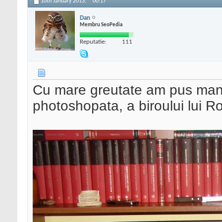
10th January 2013,
00:17
Dan
Membru SeoPedia
Reputatie:
111
Cu mare greutate am pus mana
photoshopata, a biroului lui R