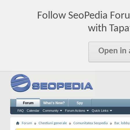
Follow SeoPedia For
with Tapa
Open in
Forum
What's New?
Spy
FAQ
Calendar
Community
Forum Actions
Quick Links
Forum
Chestiuni generale
Comunitatea Seopedia
Bar, lobby.