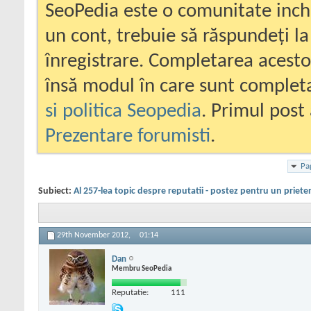
SeoPedia este o comunitate inc
un cont, trebuie să răspundeți la
înregistrare. Completarea acesto
însă modul în care sunt completa
si politica Seopedia
. Primul post 
Prezentare forumisti
.
Pa
Subiect:
Al 257-lea topic despre reputatii - postez pentru un priete
29th November 2012,
01:14
Dan
Membru SeoPedia
Reputatie:
111