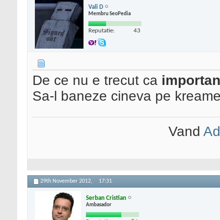
Vali D
Membru SeoPedia
Reputatie:
43
De ce nu e trecut ca
importan
Sa-l baneze cineva pe kreame
Vand
Ad
29th November 2012,
17:31
Serban Cristian
Ambasador