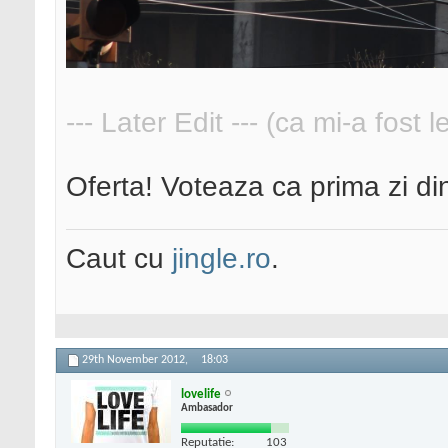
--- Later Edit --- (ca mi-a fost 
Oferta! Voteaza ca prima zi din 
Caut cu
jingle.ro
.
29th November 2012,
18:03
lovelife
Ambasador
Reputatie:
103