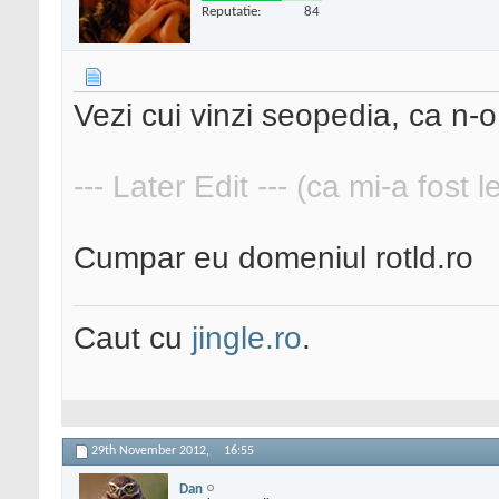
Reputatie:
84
Vezi cui vinzi seopedia, ca n-
--- Later Edit --- (ca mi-a fost 
Cumpar eu domeniul rotld.ro
Caut cu
jingle.ro
.
29th November 2012,
16:55
Dan