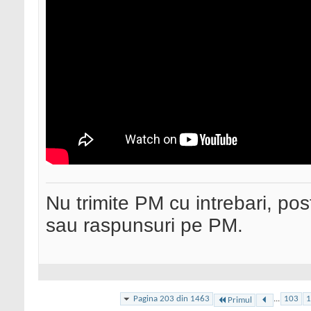
Nu trimite PM cu intrebari, pos
sau raspunsuri pe PM.
Pagina 203 din 1463
...
103
1
Primul