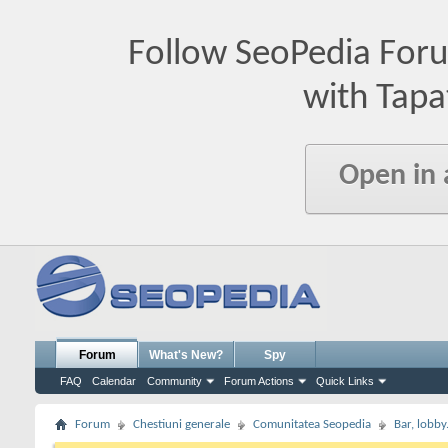
Follow SeoPedia For
with Tapa
Open in
Forum
What's New?
Spy
FAQ
Calendar
Community
Forum Actions
Quick Links
Forum
Chestiuni generale
Comunitatea Seopedia
Bar, lobby.