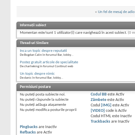
«
Un fel de mesaj de adio
Informații subiect
Momentan este/sunt 1 utilizator(i) care navighează în acest subiect.
(0 m
Thread-uri Similare
Inca un topic despre reputatii
De Bogdan Calin în forumul Bar, lobby...
Postez gratuit articole de specialitate
De charlieking în forumul Continut web
Un topic despre nimic
De danic în forumul Bar, lobby...
Permisiuni postare
Nu puteţi
posta subiecte noi.
Codul BB
este
Activ
Nu puteţi
răspunde la subiecte
Zâmbete
este
Activ
Nu puteţi
adăuga ataşamente
Codul
[IMG]
este
Activ
Nu puteţi
modifica posturile proprii
[VIDEO]
code is
Activ
Codul HTML este
Inactiv
Trackbacks
are
Inactiv
Pingbacks
are
Inactiv
Refbacks
are
Activ