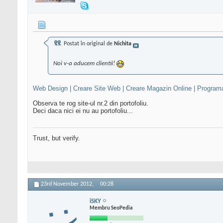
Postat în original de
Nichita
Noi v-a aducem clientii!
Web Design | Creare Site Web | Creare Magazin Online | Programa
Observa te rog site-ul nr.2 din portofoliu.
Deci daca nici ei nu au portofoliu...
Trust, but verify.
23rd November 2012,
00:28
iSKY
Membru SeoPedia