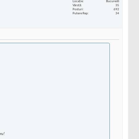
Locaţie
Bucuresti
Vârstă
35
Posturi
692
Putere Rep
34
ru!