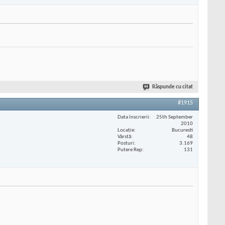
Răspunde cu citat
#1915
Data înscrierii
25th September
2010
Locaţie
Bucuresti
Vârstă
48
Posturi
3.169
Putere Rep
131