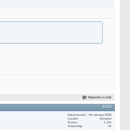
Răspunde cu citat
#1912
Data înscrierii
4th January 2008
Locaţie
Romania
Posturi
1.232
Putere Rep
44