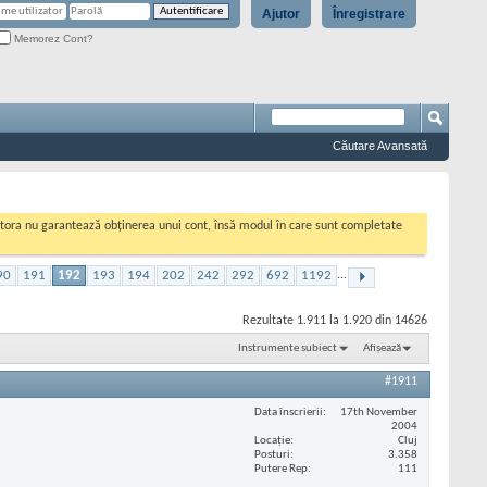
Ajutor
Înregistrare
Memorez Cont?
Căutare Avansată
cestora nu garantează obținerea unui cont, însă modul în care sunt completate
90
191
192
193
194
202
242
292
692
1192
...
Rezultate 1.911 la 1.920 din 14626
Instrumente subiect
Afișează
#1911
Data înscrierii
17th November
2004
Locaţie
Cluj
Posturi
3.358
Putere Rep
111