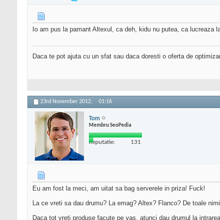
Io am pus la pamant Altexul, ca deh, kidu nu putea, ca lucreaza l
Daca te pot ajuta cu un sfat sau daca doresti o oferta de optimiza
23rd November 2012,
01:16
Tom
Membru SeoPedia
Reputatie:
131
Eu am fost la meci, am uitat sa bag serverele in priza! Fuck!
La ce vreti sa dau drumu? La emag? Altex? Flanco? De toale nim
Daca tot vreti produse facute pe vas, atunci dau drumul la intrarea