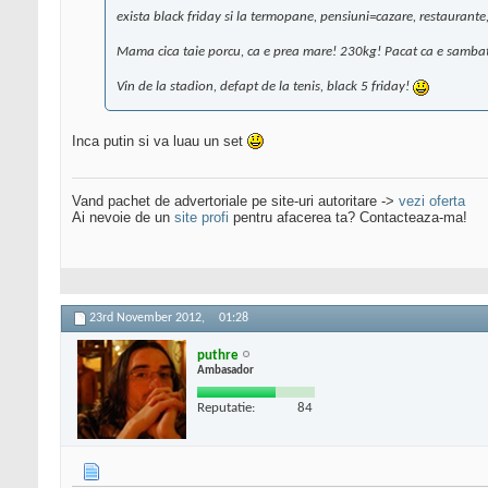
exista black friday si la termopane, pensiuni=cazare, restaurante, ..
Mama cica taie porcu, ca e prea mare! 230kg! Pacat ca e sambata
Vin de la stadion, defapt de la tenis, black 5 friday!
Inca putin si va luau un set
Vand pachet de advertoriale pe site-uri autoritare ->
vezi oferta
Ai nevoie de un
site profi
pentru afacerea ta? Contacteaza-ma!
23rd November 2012,
01:28
puthre
Ambasador
Reputatie:
84