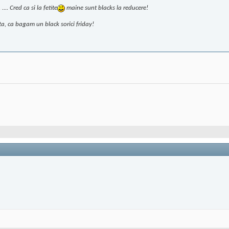
.. Cred ca si la fetite
maine sunt blacks la reducere!
, ca bagam un black sorici friday!