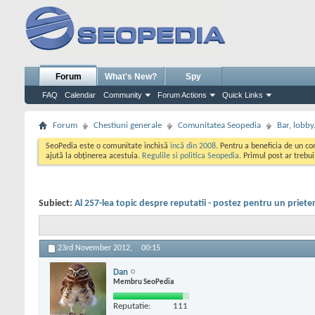
Forum
What's New?
Spy
FAQ
Calendar
Community
Forum Actions
Quick Links
Forum
Chestiuni generale
Comunitatea Seopedia
Bar, lobby.
SeoPedia este o comunitate inchisă
incă din 2008
. Pentru a beneficia de un c
ajută la obținerea acestuia.
Regulile si politica Seopedia
. Primul post ar trebu
Subiect:
Al 257-lea topic despre reputatii - postez pentru un priete
23rd November 2012,
00:15
Dan
Membru SeoPedia
Reputatie:
111