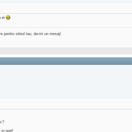
a ei
re pentru siteul tau, da-mi un mesaj!
ic?
 in port!