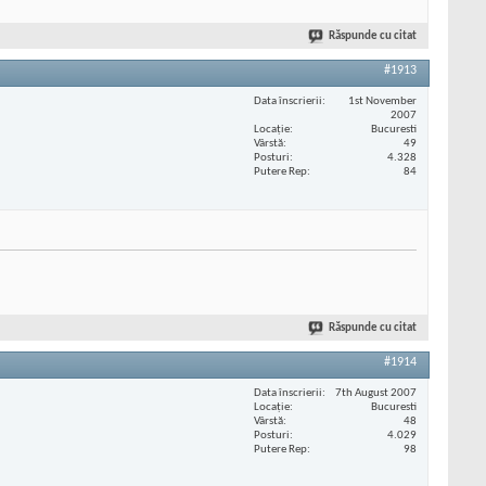
Răspunde cu citat
#1913
Data înscrierii
1st November
2007
Locaţie
Bucuresti
Vârstă
49
Posturi
4.328
Putere Rep
84
Răspunde cu citat
#1914
Data înscrierii
7th August 2007
Locaţie
Bucuresti
Vârstă
48
Posturi
4.029
Putere Rep
98