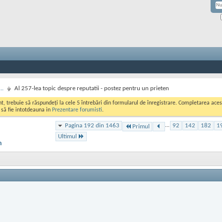
..
Al 257-lea topic despre reputatii - postez pentru un prieten
ont, trebuie să răspundeți la cele 5 întrebări din formularul de înregistrare. Completarea a
i să fie intotdeauna in
Prezentare forumisti
.
Pagina 192 din 1463
...
92
142
182
1
Primul
Ultimul
n