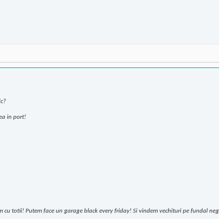
ic?
ea in port!
m cu totii! Putem face un garage black every friday! Si vindem vechituri pe fundal neg