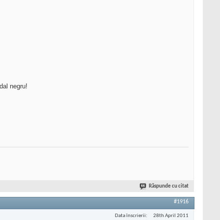
dal negru!
Răspunde cu citat
#1916
Data înscrierii
28th April 2011