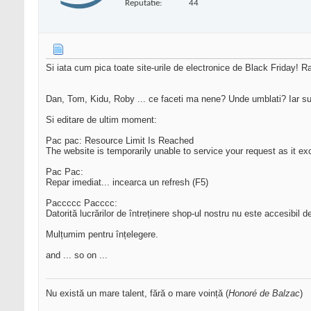
Reputatie:
44
Si iata cum pica toate site-urile de electronice de Black Friday!
Dan, Tom, Kidu, Roby ... ce faceti ma nene? Unde umblati? Iar sun
Si editare de ultim moment:
Pac pac: Resource Limit Is Reached
The website is temporarily unable to service your request as it exc
Pac Pac:
Repar imediat... incearca un refresh (F5)
Paccccc Pacccc:
Datorită lucrărilor de întreținere shop-ul nostru nu este accesibil
Mulțumim pentru înțelegere.
and ... so on ...
Nu există un mare talent, fără o mare voință (
Honoré de Balzac
)