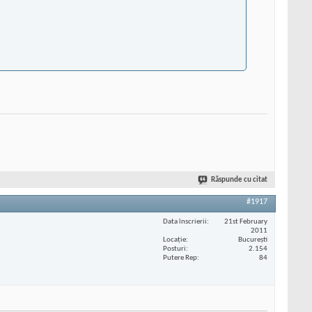
Răspunde cu citat
#1917
Data înscrierii
21st February
2011
Locaţie
București
Posturi
2.154
Putere Rep
84