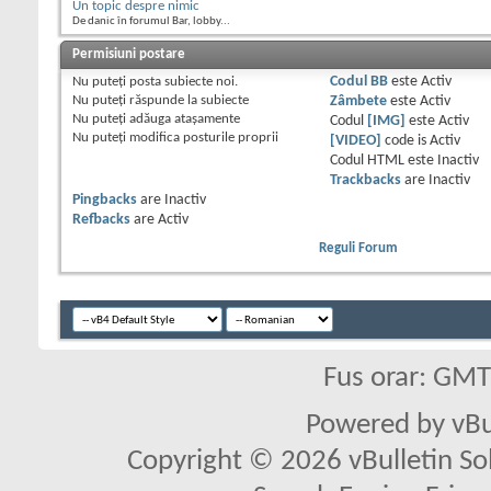
Un topic despre nimic
De danic în forumul Bar, lobby...
Permisiuni postare
Nu puteţi
posta subiecte noi.
Codul BB
este
Activ
Nu puteţi
răspunde la subiecte
Zâmbete
este
Activ
Nu puteţi
adăuga ataşamente
Codul
[IMG]
este
Activ
Nu puteţi
modifica posturile proprii
[VIDEO]
code is
Activ
Codul HTML este
Inactiv
Trackbacks
are
Inactiv
Pingbacks
are
Inactiv
Refbacks
are
Activ
Reguli Forum
Fus orar: GM
Powered by vBu
Copyright © 2026 vBulletin Solu