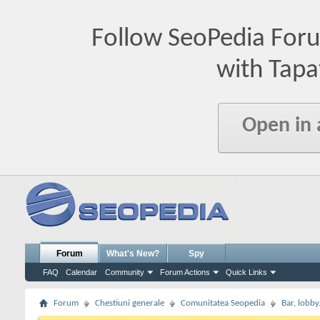
Follow SeoPedia For
with Tapa
Open in
Forum
What's New?
Spy
FAQ
Calendar
Community
Forum Actions
Quick Links
Forum
Chestiuni generale
Comunitatea Seopedia
Bar, lobby.