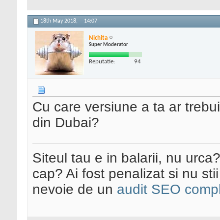
18th May 2018,
14:07
Nichita
Super Moderator
Reputatie:
94
Cu care versiune a ta ar trebu
din Dubai?
Siteul tau e in balarii, nu urca
cap? Ai fost penalizat si nu sti
nevoie de un
audit SEO compl