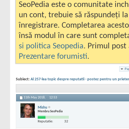
SeoPedia este o comunitate inc
un cont, trebuie să răspundeți la
înregistrare. Completarea acesto
însă modul în care sunt completa
si politica Seopedia
. Primul post 
Prezentare forumisti
.
Pa
Subiect:
Al 257-lea topic despre reputatii - postez pentru un priete
11th May 2018,
12:53
Mishu
Membru SeoPedia
Reputatie:
32