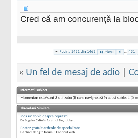
Cred că am concurență la blo
Pagina 1431 din 1463
...
431
Primul
«
Un fel de mesaj de adio
|
Co
Informații subiect
Momentan este/sunt 3 utilizator(i) care navighează în acest subiect.
(0 m
Thread-uri Similare
Inca un topic despre reputatii
De Bogdan Calin în forumul Bar, lobby...
Postez gratuit articole de specialitate
De charlieking în forumul Continut web