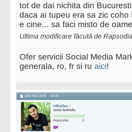
tot de dai nichita din Bucurest
daca ai tupeu era sa zic coho
e cine... sa faci misto de oame
Ultima modificare făcută de Rapsodi
Ofer servicii Social Media Mar
generala, ro, fr si ru
aici
!
18th May 2018,
16:30
MihaiTeo
Junior SeoPedia
Reputatie:
0