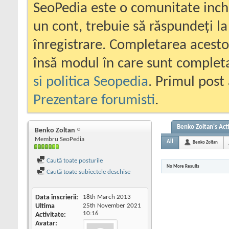
SeoPedia este o comunitate inc
un cont, trebuie să răspundeți la
înregistrare. Completarea acesto
însă modul în care sunt completa
si politica Seopedia
. Primul post 
Prezentare forumisti
.
Benko Zoltan's Acti
Benko Zoltan
Membru SeoPedia
All
Benko Zoltan
Caută toate posturile
No More Results
Caută toate subiectele deschise
Data înscrierii
18th March 2013
Ultima
25th November 2021
10:16
Activitate
Avatar