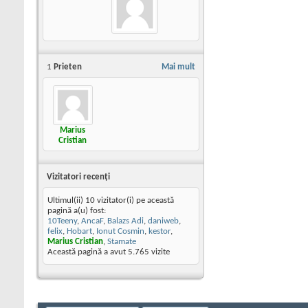
1
Prieten
Mai mult
Marius
Cristian
Vizitatori recenţi
Ultimul(ii) 10 vizitator(i) pe această
pagină a(u) fost:
10Teeny
,
AncaF
,
Balazs Adi
,
daniweb
,
felix
,
Hobart
,
Ionut Cosmin
,
kestor
,
Marius Cristian
,
Stamate
Această pagină a avut
5.765
vizite