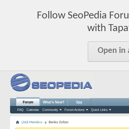
Follow SeoPedia For
with Tapa
Open in
Forum
What's New?
Spy
FAQ
Calendar
Community
Forum Actions
Quick Links
Listă Membru
Benko Zoltan