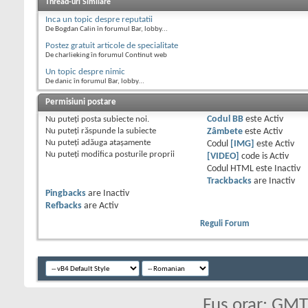
Thread-uri Similare
Inca un topic despre reputatii
De Bogdan Calin în forumul Bar, lobby...
Postez gratuit articole de specialitate
De charlieking în forumul Continut web
Un topic despre nimic
De danic în forumul Bar, lobby...
Permisiuni postare
Nu puteţi
posta subiecte noi.
Codul BB
este
Activ
Nu puteţi
răspunde la subiecte
Zâmbete
este
Activ
Nu puteţi
adăuga ataşamente
Codul
[IMG]
este
Activ
Nu puteţi
modifica posturile proprii
[VIDEO]
code is
Activ
Codul HTML este
Inactiv
Trackbacks
are
Inactiv
Pingbacks
are
Inactiv
Refbacks
are
Activ
Reguli Forum
Fus orar: GM