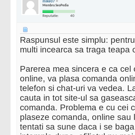
mike07
Membru SeoPedia
Reputatie:
40
Raspunsul este simplu: pentru 
multi incearca sa traga teapa c
Parerea mea sincera e ca cel 
online, va plasa comanda onli
telefon si chat-uri va vedea. L
cauta in tot site-ul sa gaseas
comanda. Problema e cu cei ca
plaseze comanda, online sau la
tentati sa sune daca i se baga 