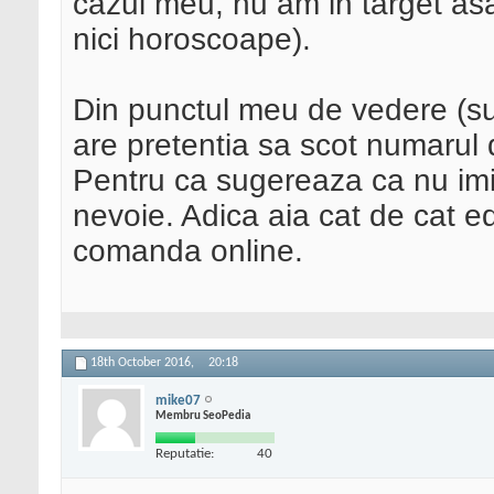
cazul meu, nu am in target asa
nici horoscoape).
Din punctul meu de vedere (sub
are pretentia sa scot numarul d
Pentru ca sugereaza ca nu imi
nevoie. Adica aia cat de cat e
comanda online.
18th October 2016,
20:18
mike07
Membru SeoPedia
Reputatie:
40