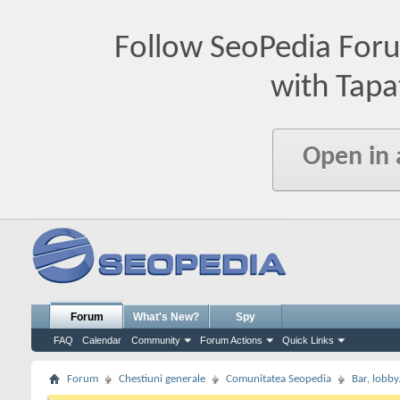
Follow SeoPedia For
with Tapa
Open in
Forum
What's New?
Spy
FAQ
Calendar
Community
Forum Actions
Quick Links
Forum
Chestiuni generale
Comunitatea Seopedia
Bar, lobby.