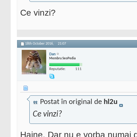
Ce vinzi?
18th October 2016,
21:07
Dan
Membru SeoPedia
Reputatie:
111
Postat în original de
hl2u
Ce vinzi?
Haine. Dar nu e vorba numai de 