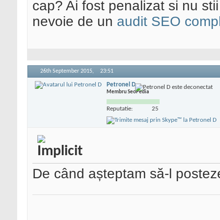
cap? Ai fost penalizat si nu sti
nevoie de un
audit SEO compl
26th September 2015,
23:51
Petronel D
Membru SeoPedia
Reputatie:
25
De când așteptam să-l posteze ci