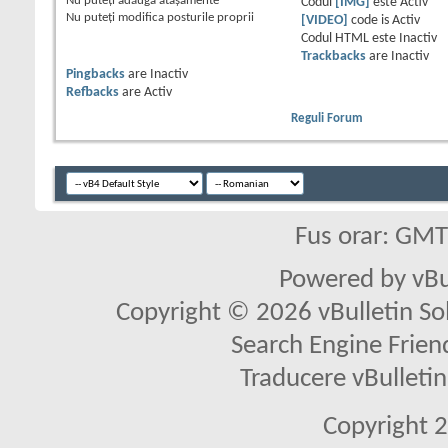
Nu puteţi
adăuga ataşamente
Codul
[IMG]
este
Activ
Nu puteţi
modifica posturile proprii
[VIDEO]
code is
Activ
Codul HTML este
Inactiv
Trackbacks
are
Inactiv
Pingbacks
are
Inactiv
Refbacks
are
Activ
Reguli Forum
Fus orar: GM
Powered by vBu
Copyright © 2026 vBulletin Solu
Search Engine Frien
Traducere vBullet
Copyright 