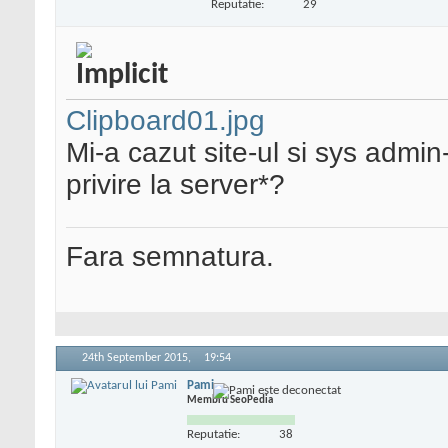
Reputatie:
29
Clipboard01.jpg
Mi-a cazut site-ul si sys admin
privire la server*?
Fara semnatura.
24th September 2015,
19:54
Pami
Membru SeoPedia
Reputatie:
38