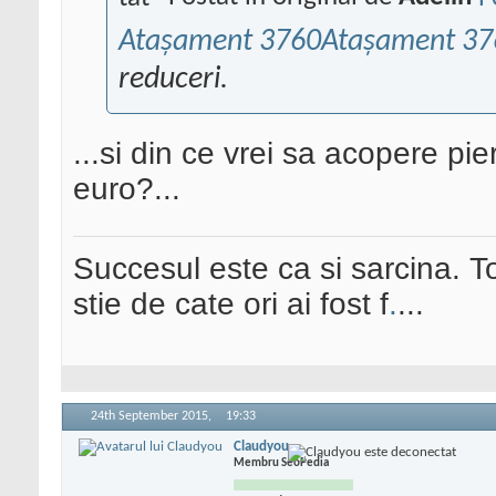
Ataşament 3760
Ataşament 37
reduceri.
...si din ce vrei sa acopere pie
euro?...
Succesul este ca si sarcina. To
stie de cate ori ai fost f
.
...
24th September 2015,
19:33
Claudyou
Membru SeoPedia