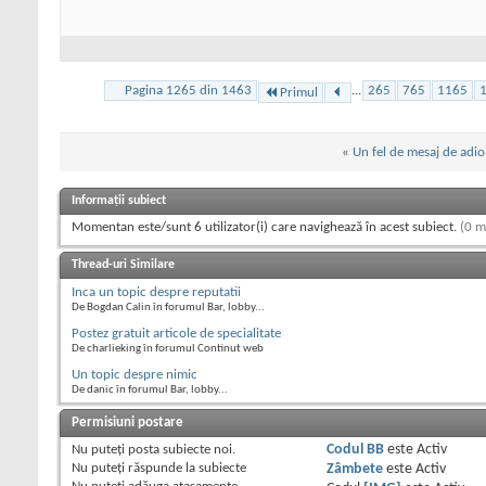
Pagina 1265 din 1463
...
265
765
1165
Primul
«
Un fel de mesaj de adio
Informații subiect
Momentan este/sunt 6 utilizator(i) care navighează în acest subiect.
(0 m
Thread-uri Similare
Inca un topic despre reputatii
De Bogdan Calin în forumul Bar, lobby...
Postez gratuit articole de specialitate
De charlieking în forumul Continut web
Un topic despre nimic
De danic în forumul Bar, lobby...
Permisiuni postare
Nu puteţi
posta subiecte noi.
Codul BB
este
Activ
Nu puteţi
răspunde la subiecte
Zâmbete
este
Activ