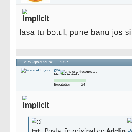
lasa tu botul, pune banu jos si
24th September 2015,
10:57
gmc
Membru SeoPedia
Reputatie:
24
Postat în original de
Adelin