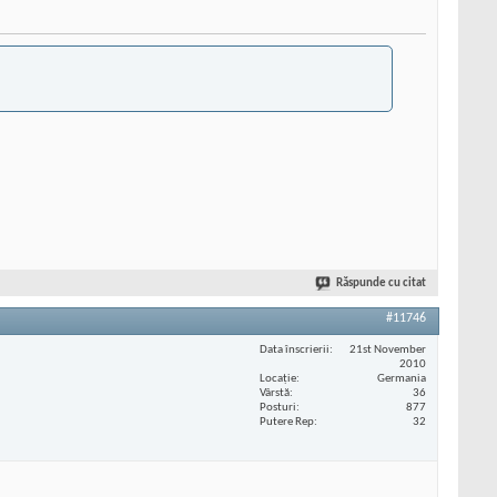
Răspunde cu citat
#11746
Data înscrierii
21st November
2010
Locaţie
Germania
Vârstă
36
Posturi
877
Putere Rep
32