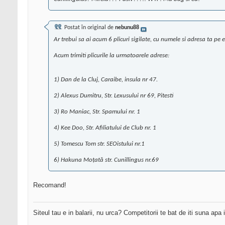
Postat în original de
nebunu88
Ar trebui sa ai acum 6 plicuri sigilate, cu numele si adresa ta pe 
Acum trimiti plicurile la urmatoarele adrese:
1) Dan de la Cluj, Caraibe, insula nr 47.
2) Alexus Dumitru, Str. Lexusului nr 69, Pitesti
3) Ro Maniac, Str. Spamului nr. 1
4) Kee Doo, Str. Afiliatului de Club nr. 1
5) Tomescu Tom str. SEOistului nr.1
6) Hakuna Moțată str. Cunillingus nr.69
Recomand!
Siteul tau e in balarii, nu urca? Competitorii te bat de iti suna apa