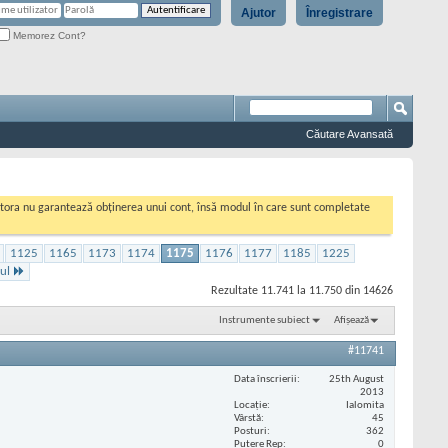
Ajutor
Înregistrare
Memorez Cont?
Căutare Avansată
cestora nu garantează obținerea unui cont, însă modul în care sunt completate
1125
1165
1173
1174
1175
1176
1177
1185
1225
ul
Rezultate 11.741 la 11.750 din 14626
Instrumente subiect
Afișează
#11741
Data înscrierii
25th August
2013
Locaţie
Ialomita
Vârstă
45
Posturi
362
Putere Rep
0