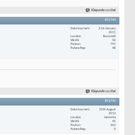
Răspunde cu citat
#11744
Data înscrierii
21st January
2011
Locaţie
Bucuresti
Vârstă
46
Posturi
791
Putere Rep
48
Răspunde cu citat
#11745
Data înscrierii
25th August
2013
Locaţie
Ialomita
Vârstă
45
Posturi
362
Putere Rep
0