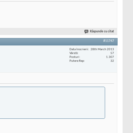
Răspunde cu citat
#11747
Data înscrierii
28th March 2013
Vârstă
57
Posturi
1.307
Putere Rep
32