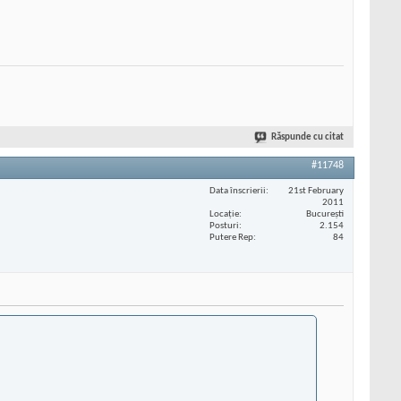
Răspunde cu citat
#11748
Data înscrierii
21st February
2011
Locaţie
București
Posturi
2.154
Putere Rep
84