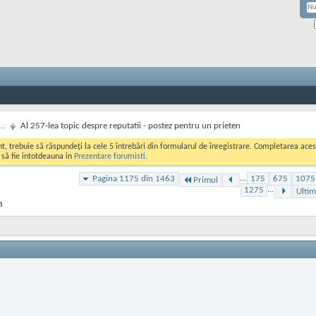
..
Al 257-lea topic despre reputatii - postez pentru un prieten
ont, trebuie să răspundeți la cele 5 întrebări din formularul de înregistrare. Completarea a
i să fie intotdeauna in
Prezentare forumisti
.
Pagina 1175 din 1463
...
175
675
1075
Primul
1275
...
Ultim
n