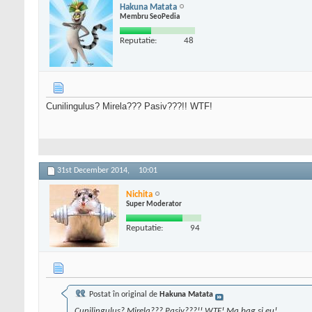
Hakuna Matata
Membru SeoPedia
Reputatie:
48
Cunilingulus? Mirela??? Pasiv???!! WTF!
31st December 2014,
10:01
Nichita
Super Moderator
Reputatie:
94
Postat în original de
Hakuna Matata
Cunilingulus? Mirela??? Pasiv???!! WTF! Ma bag si eu!