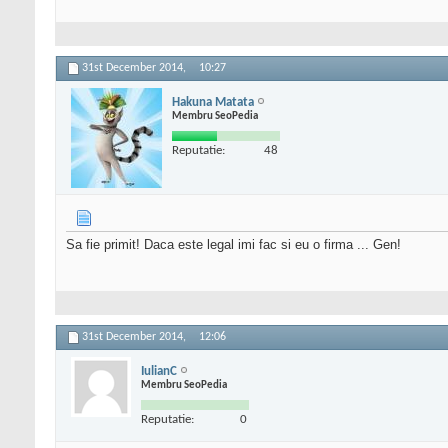
31st December 2014,
10:27
Hakuna Matata
Membru SeoPedia
Reputatie:
48
Sa fie primit! Daca este legal imi fac si eu o firma ... Gen!
31st December 2014,
12:06
IulianC
Membru SeoPedia
Reputatie:
0