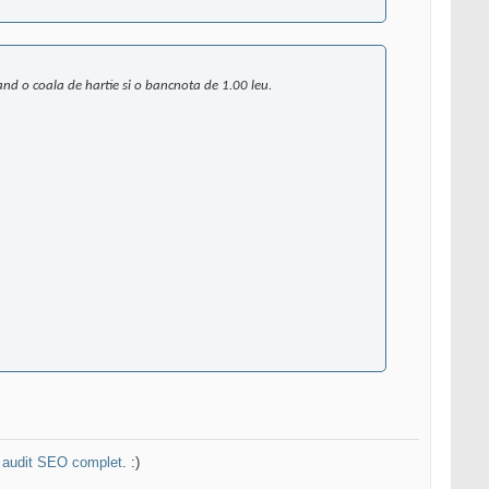
nand o coala de hartie si o bancnota de 1.00 leu.
n
audit SEO complet
. :)