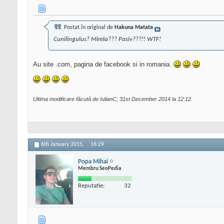
Postat în original de
Hakuna Matata
Cunilingulus? Mirela??? Pasiv???!! WTF!
Au site .com, pagina de facebook si in romania.
Ultima modificare făcută de IulianC; 31st December 2014 la
12:12
.
6th January 2015,
16:29
Popa Mihai
Membru SeoPedia
Reputatie:
32