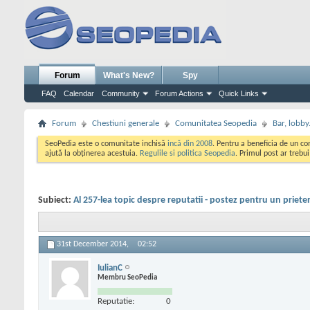
Forum
What's New?
Spy
FAQ
Calendar
Community
Forum Actions
Quick Links
Forum
Chestiuni generale
Comunitatea Seopedia
Bar, lobby.
SeoPedia este o comunitate inchisă
incă din 2008
. Pentru a beneficia de un c
ajută la obținerea acestuia.
Regulile si politica Seopedia
. Primul post ar trebu
Subiect:
Al 257-lea topic despre reputatii - postez pentru un priete
31st December 2014,
02:52
IulianC
Membru SeoPedia
Reputatie:
0