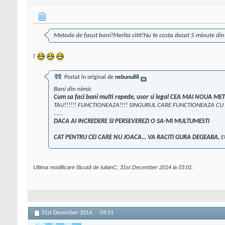
Metode de facut bani!Merita citit!Nu te costa decat 5 minute din
!
Postat în original de
nebunu88
Bani din nimic
Cum sa faci bani multi repede, usor si legal CEA MAI NOUA
TAU!!!!!! FUNCTIONEAZA!!!! SINGURUL CARE FUNCTIONEAZA CU ADE
......
DACA AI INCREDERE SI PERSEVEREZI O SA-MI MULTUMESTI
CAT PENTRU CEI CARE NU JOACA... VA RACITI GURA DEGEABA,
E
Ultima modificare făcută de IulianC; 31st December 2014 la
03:01
.
31st December 2014,
09:11