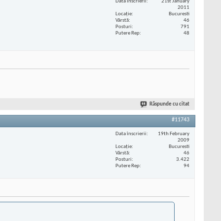
Data înscrierii
21st January
2011
Locaţie
Bucuresti
Vârstă
46
Posturi
791
Putere Rep
48
Răspunde cu citat
#11743
Data înscrierii
19th February
2009
Locaţie
Bucuresti
Vârstă
46
Posturi
3.422
Putere Rep
94