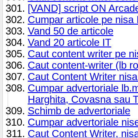
[VAND] script ON Arcad
Cumpar articole pe nisa 
Vand 50 de articole
Vand 20 articole IT
Caut content writer pe ni
Caut content-writer (lb 
Caut Content Writer nisa
Cumpar advertoriale lb.m
Harghita, Covasna sau 
Schimb de advertoriale
Cumpar advertoriale nisel
Caut Content Writer, nis