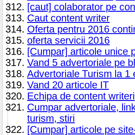
[caut] colaborator pe cont
Caut content writer
Oferta pentru 2016 conti
oferta servicii 2016
[Cumpar] articole unice 
Vand 5 advertoriale pe b
Advertoriale Turism la 1
Vand 20 articole IT
Echipa de content writeri
Cumpar advertoriale, link
turism, stiri
[Cumpar] articole pe site-