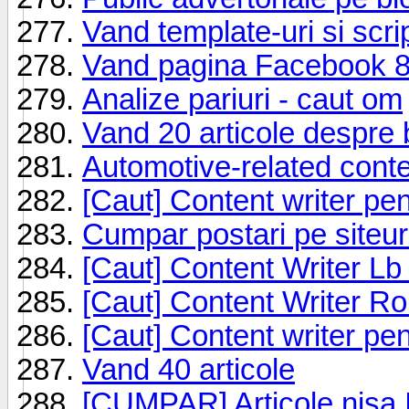
Vand template-uri si scrip
Vand pagina Facebook 8k
Analize pariuri - caut om
Vand 20 articole despre 
Automotive-related conte
[Caut] Content writer pen
Cumpar postari pe siteur
[Caut] Content Writer Lb
[Caut] Content Writer 
[Caut] Content writer pen
Vand 40 articole
[CUMPAR] Articole nisa 