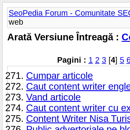
SeoPedia Forum - Comunitate SE
web
Arată Versiune Întreagă :
C
Pagini :
1
2
3
[
4
]
5
Cumpar articole
Caut content writer engl
Vand articole
Caut content writer cu ex
Content Writer Nisa Turi
Public advertoriale pe b