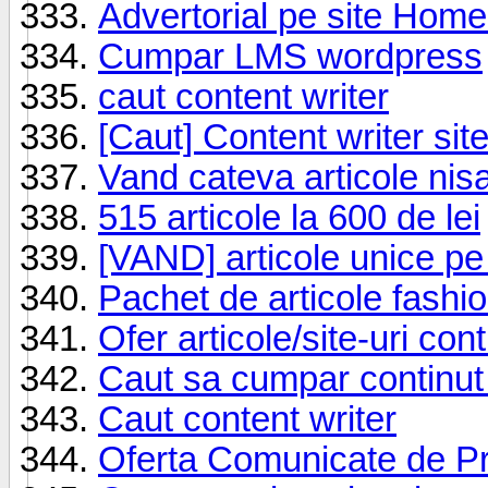
Advertorial pe site Hom
Cumpar LMS wordpress
caut content writer
[Caut] Content writer sit
Vand cateva articole nis
515 articole la 600 de lei
[VAND] articole unice pe
Pachet de articole fashio
Ofer articole/site-uri con
Caut sa cumpar continut 
Caut content writer
Oferta Comunicate de P