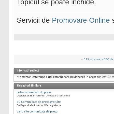
Topicul se poate inchide.
Servicii de
Promovare Online
s
«
515 articole la 600 de 
Informații subiect
Momentan este/sunt 1 utilizator(i) care navighează în acest subiect.
(0 m
Thread-uri Similare
Lista comunicate de presa
De palex1988 în forumul Directoare romanesti
10 Comunicate de presa gratuite
De Rapsodia în forumul Oferte gratuite
vand site comunicate de presa