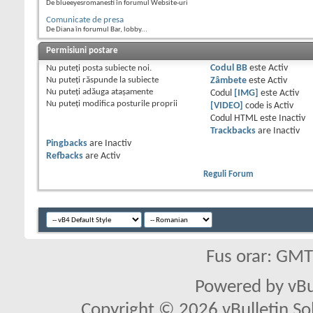
De blueeyesromanesti în forumul Website-uri
Comunicate de presa
De Diana în forumul Bar, lobby...
Permisiuni postare
Nu puteţi
posta subiecte noi.
Codul BB
este
Activ
Nu puteţi
răspunde la subiecte
Zâmbete
este
Activ
Nu puteţi
adăuga ataşamente
Codul
[IMG]
este
Activ
Nu puteţi
modifica posturile proprii
[VIDEO]
code is
Activ
Codul HTML este
Inactiv
Trackbacks
are
Inactiv
Pingbacks
are
Inactiv
Refbacks
are
Activ
Reguli Forum
Fus orar: GM
Powered by vBu
Copyright © 2026 vBulletin Solu