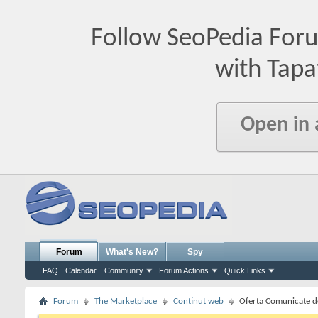
Follow SeoPedia For
with Tapa
Open in
Forum
What's New?
Spy
FAQ
Calendar
Community
Forum Actions
Quick Links
Forum
The Marketplace
Continut web
Oferta Comunicate d