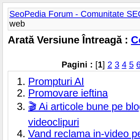
SeoPedia Forum - Comunitate SE
web
Arată Versiune Întreagă :
C
Pagini :
[
1
]
2
3
4
5
Prompturi AI
Promovare ieftina
🎬 Ai articole bune pe bl
videoclipuri
Vand reclama in-video p