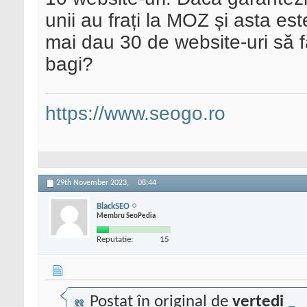
unii au frați la MOZ și asta est
mai dau 30 de website-uri să 
bagi?
https://www.seogo.ro
29th November 2023,
08:44
BlackSEO
Membru SeoPedia
Reputatie:
15
Postat în original de
vertedi