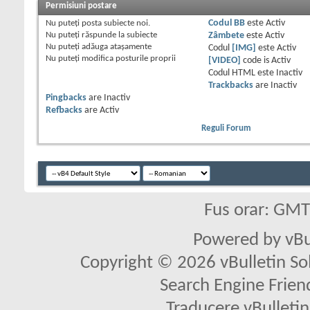
Permisiuni postare
Nu puteţi
posta subiecte noi.
Codul BB
este
Activ
Nu puteţi
răspunde la subiecte
Zâmbete
este
Activ
Nu puteţi
adăuga ataşamente
Codul
[IMG]
este
Activ
Nu puteţi
modifica posturile proprii
[VIDEO]
code is
Activ
Codul HTML este
Inactiv
Trackbacks
are
Inactiv
Pingbacks
are
Inactiv
Refbacks
are
Activ
Reguli Forum
Fus orar: GM
Powered by vBu
Copyright © 2026 vBulletin Solu
Search Engine Frien
Traducere vBullet