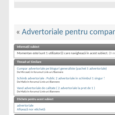
«
Advertoriale pentru compan
Informații subiect
Momentan este/sunt 1 utilizator(i) care navighează în acest subiect.
(0 m
Thread-uri Similare
Cumpar advertoriale pe bloguri generaliste (pachet 5 advertoriale)
De MirceaG în forumul Link-uri/Bannere
Schimb advertoriale : Public 2 advertoriale in schimbul 1 singur !
De MaXz în forumul Link-uri/Bannere
Vand advertoriale de calitate ( 2 advertoriale la pret de 1 )
De MaXz în forumul Link-uri/Bannere
Etichete pentru acest subiect
advertoriale
Afișează nor etichetă