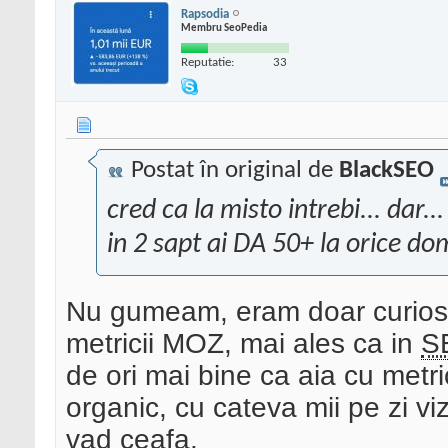
Rapsodia
Membru SeoPedia
Reputatie:
33
Postat în original de
BlackSEO
cred ca la misto intrebi... dar.
in 2 sapt ai DA 50+ la orice do
Nu gumeam, eram doar curios, 
metricii MOZ, mai ales ca in
S
de ori mai bine ca aia cu metri
organic, cu cateva mii pe zi v
vad ceafa.