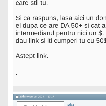
care stii tu.
Si ca raspuns, lasa aici un dom
el dupa ce are DA 50+ si cat a
intermediarul pentru nici un $. S
dau link si iti cumperi tu cu 5
Astept link.
.
29th November 2023,
10:19
I.Alex