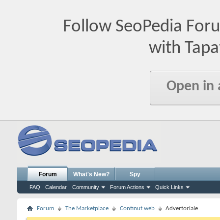
Follow SeoPedia For
with Tapa
Open in
Forum
What's New?
Spy
FAQ
Calendar
Community
Forum Actions
Quick Links
Forum
The Marketplace
Continut web
Advertoriale