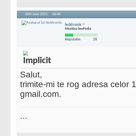
30th June 2023,
06:46
lecktronix
Membru SeoPedia
Reputatie:
28
Salut,
trimite-mi te rog adresa celor 
gmail.com.
...