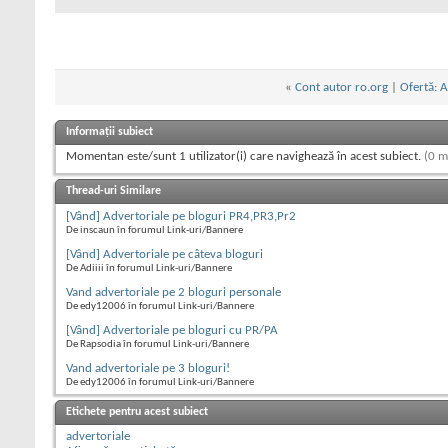
«
Cont autor ro.org
|
Ofertă: A
Informații subiect
Momentan este/sunt 1 utilizator(i) care navighează în acest subiect.
(0 m
Thread-uri Similare
[Vând] Advertoriale pe bloguri PR4,PR3,Pr2
De inscaun în forumul Link-uri/Bannere
[Vând] Advertoriale pe câteva bloguri
De Adiiii în forumul Link-uri/Bannere
Vand advertoriale pe 2 bloguri personale
De edy12006 în forumul Link-uri/Bannere
[Vând] Advertoriale pe bloguri cu PR/PA
De Rapsodia în forumul Link-uri/Bannere
Vand advertoriale pe 3 bloguri!
De edy12006 în forumul Link-uri/Bannere
Etichete pentru acest subiect
advertoriale