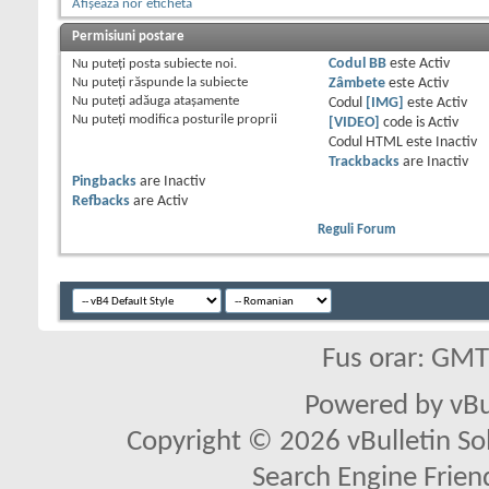
Afișează nor etichetă
Permisiuni postare
Nu puteţi
posta subiecte noi.
Codul BB
este
Activ
Nu puteţi
răspunde la subiecte
Zâmbete
este
Activ
Nu puteţi
adăuga ataşamente
Codul
[IMG]
este
Activ
Nu puteţi
modifica posturile proprii
[VIDEO]
code is
Activ
Codul HTML este
Inactiv
Trackbacks
are
Inactiv
Pingbacks
are
Inactiv
Refbacks
are
Activ
Reguli Forum
Fus orar: GM
Powered by vBu
Copyright © 2026 vBulletin Solu
Search Engine Frien