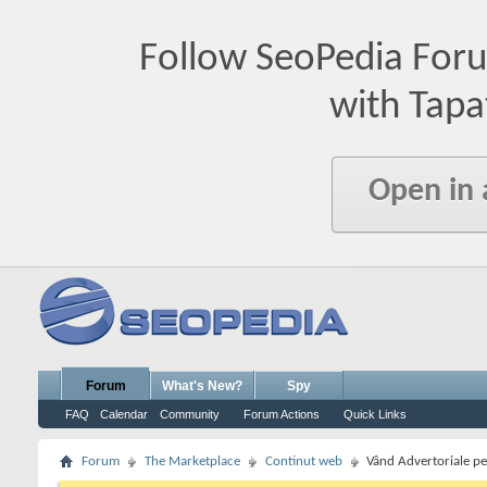
Follow SeoPedia For
with Tapa
Open in
Forum
What's New?
Spy
FAQ
Calendar
Community
Forum Actions
Quick Links
Forum
The Marketplace
Continut web
Vând Advertoriale pe