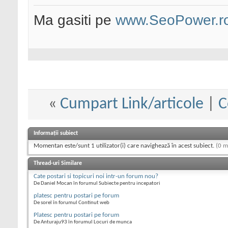
Ma gasiti pe
www.SeoPower.r
«
Cumpart Link/articole
|
C
Informații subiect
Momentan este/sunt 1 utilizator(i) care navighează în acest subiect.
(0 m
Thread-uri Similare
Cate postari si topicuri noi intr-un forum nou?
De Daniel Mocan în forumul Subiecte pentru incepatori
platesc pentru postari pe forum
De sorel în forumul Continut web
Platesc pentru postari pe forum
De Anturaju93 în forumul Locuri de munca