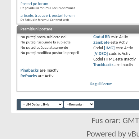
Postari pe forum
De povidiu în forumul Locuri de munca
articole, traduceri, postari forum
De Fabius în forumul Continut web
Permisiuni postare
Nu puteţi
posta subiecte noi.
Codul BB
este
Activ
Nu puteţi
răspunde la subiecte
Zâmbete
este
Activ
Nu puteţi
adăuga ataşamente
Codul
[IMG]
este
Activ
Nu puteţi
modifica posturile proprii
[VIDEO]
code is
Activ
Codul HTML este
Inactiv
Trackbacks
are
Inactiv
Pingbacks
are
Inactiv
Refbacks
are
Activ
Reguli Forum
Fus orar: GM
Powered by vBu