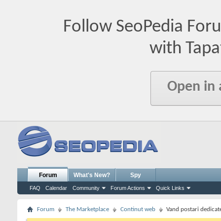
Follow SeoPedia For
with Tapa
Open in
Forum
What's New?
Spy
FAQ
Calendar
Community
Forum Actions
Quick Links
Forum
The Marketplace
Continut web
Vand postari dedicat