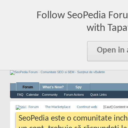
Follow SeoPedia For
with Tapa
Open in
Forum
What's New?
Spy
FAQ
Calendar
Community
Forum Actions
Quick Links
Forum
The Marketplace
Continut web
[Caut] Content w
SeoPedia este o comunitate inc