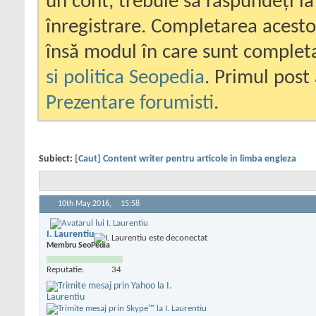
un cont, trebuie să răspundeți la
înregistrare. Completarea acesto
însă modul în care sunt completa
si politica Seopedia
. Primul post 
Prezentare forumisti
.
Subiect:
[Caut] Content writer pentru articole in limba engleza
10th May 2016,
15:58
I. Laurentiu
Membru SeoPedia
Reputatie:
34