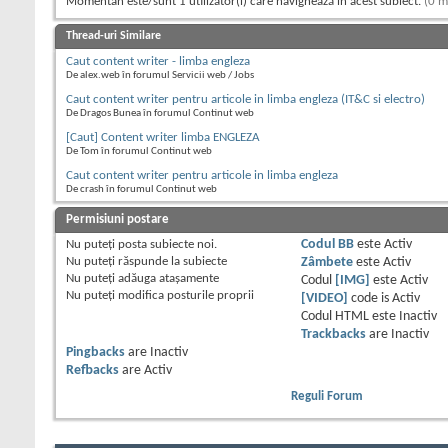
Momentan este/sunt 1 utilizator(i) care navighează în acest subiect.
(0 m
Thread-uri Similare
Caut content writer - limba engleza
De alex.web în forumul Servicii web / Jobs
Caut content writer pentru articole in limba engleza (IT&C si electro)
De Dragos Bunea în forumul Continut web
[Caut] Content writer limba ENGLEZA
De Tom în forumul Continut web
Caut content writer pentru articole in limba engleza
De crash în forumul Continut web
Permisiuni postare
Nu puteţi
posta subiecte noi.
Codul BB
este
Activ
Nu puteţi
răspunde la subiecte
Zâmbete
este
Activ
Nu puteţi
adăuga ataşamente
Codul
[IMG]
este
Activ
Nu puteţi
modifica posturile proprii
[VIDEO]
code is
Activ
Codul HTML este
Inactiv
Trackbacks
are
Inactiv
Pingbacks
are
Inactiv
Refbacks
are
Activ
Reguli Forum