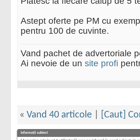
Platesc la fiecare calup de 5 t
Astept oferte pe PM cu exemple
pentru 100 de cuvinte.
Vand pachet de advertoriale pe
Ai nevoie de un
site profi
pentr
«
Vand 40 articole
|
[Caut] Co
Informații subiect