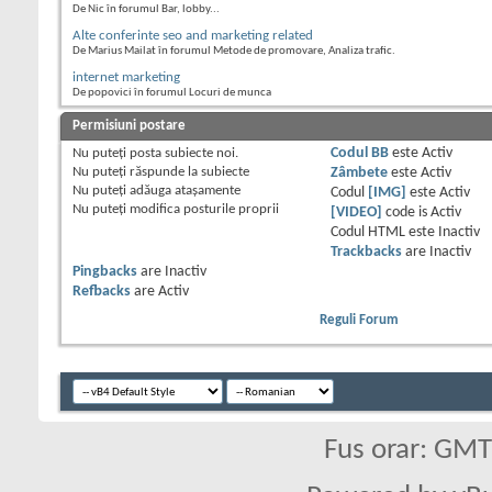
De Nic în forumul Bar, lobby...
Alte conferinte seo and marketing related
De Marius Mailat în forumul Metode de promovare, Analiza trafic.
internet marketing
De popovici în forumul Locuri de munca
Permisiuni postare
Nu puteţi
posta subiecte noi.
Codul BB
este
Activ
Nu puteţi
răspunde la subiecte
Zâmbete
este
Activ
Nu puteţi
adăuga ataşamente
Codul
[IMG]
este
Activ
Nu puteţi
modifica posturile proprii
[VIDEO]
code is
Activ
Codul HTML este
Inactiv
Trackbacks
are
Inactiv
Pingbacks
are
Inactiv
Refbacks
are
Activ
Reguli Forum
Fus orar: GM