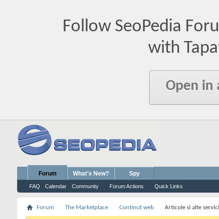
Follow SeoPedia For
with Tapa
Open in
Forum
What's New?
Spy
FAQ
Calendar
Community
Forum Actions
Quick Links
Forum
The Marketplace
Continut web
Articole si alte serv