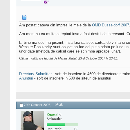
Am postat cateva din impresiile mele de la
OMD Düsseldorf 2007
Am mers nu cu multe asteptari insa a fost destul de interesant. Ca 
Ei bine ma duc ma prezint, insa fara sa scot cartea de vizita si 
Website Popukarity sunt obligat sa fac cel putin odata pe luna un s
unor date (metoda de calcul care se schimba aproape lunar).
Ultima modificare făcută de Marius Mailat; 23rd October 2007 la
23:41
.
Directory Submitter
- soft de inscriere in 4500 de directoare strai
Anunturi
- soft de inscriere in 500 de siteuri de anunturi
24th October 2007,
06:38
Krumel
Ambasador
Reputatie:
72