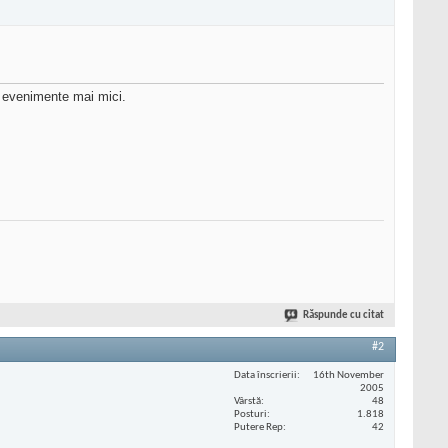
e evenimente mai mici.
Răspunde cu citat
#2
Data înscrierii
16th November
2005
Vârstă
48
Posturi
1.818
Putere Rep
42