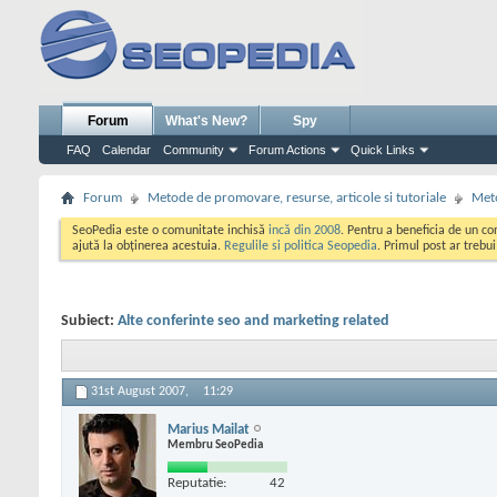
Forum
What's New?
Spy
FAQ
Calendar
Community
Forum Actions
Quick Links
Forum
Metode de promovare, resurse, articole si tutoriale
Meto
SeoPedia este o comunitate inchisă
incă din 2008
. Pentru a beneficia de un c
ajută la obținerea acestuia.
Regulile si politica Seopedia
. Primul post ar trebu
Subiect:
Alte conferinte seo and marketing related
31st August 2007,
11:29
Marius Mailat
Membru SeoPedia
Reputatie:
42