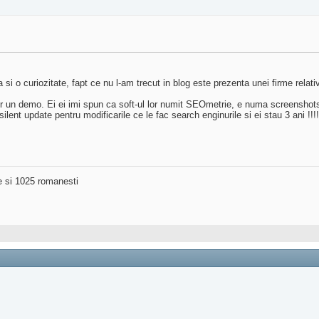
.
si o curiozitate, fapt ce nu l-am trecut in blog este prezenta unei firme rela
cer un demo. Ei ei imi spun ca soft-ul lor numit SEOmetrie, e numa screensho
ilent update pentru modificarile ce le fac search enginurile si ei stau 3 ani !
ne si 1025 romanesti