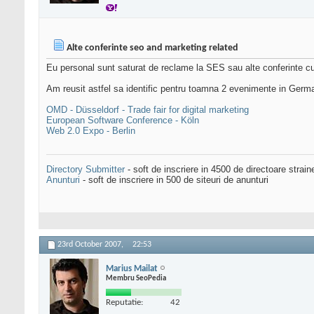
Alte conferinte seo and marketing related
Eu personal sunt saturat de reclame la SES sau alte conferinte cu
Am reusit astfel sa identific pentru toamna 2 evenimente in German
OMD - Düsseldorf - Trade fair for digital marketing
European Software Conference - Köln
Web 2.0 Expo - Berlin
Directory Submitter
- soft de inscriere in 4500 de directoare strai
Anunturi
- soft de inscriere in 500 de siteuri de anunturi
23rd October 2007,
22:53
Marius Mailat
Membru SeoPedia
Reputatie:
42