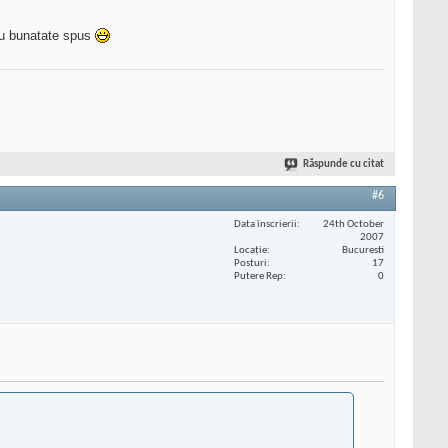
 cu bunatate spus
Răspunde cu citat
#6
Data înscrierii
24th October
2007
Locaţie
Bucuresti
Posturi
17
Putere Rep
0