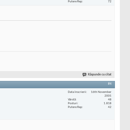
Putere Rep
72
Răspunde cu citat
#4
Data înscrierii
16th November
2005
Vârstă
48
Posturi
1.818
Putere Rep
42