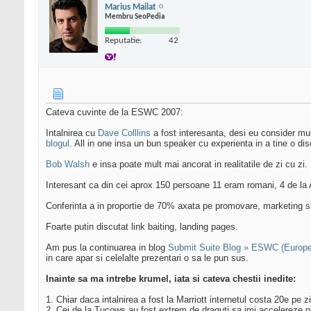
Marius Mailat
Membru SeoPedia
Reputatie:
42
Cateva cuvinte de la ESWC 2007:
Intalnirea cu
Dave Colllins
a fost interesanta, desi eu consider mu
blogul
. All in one insa un bun speaker cu experienta in a tine o di
Bob Walsh
e insa poate mult mai ancorat in realitatile de zi cu z
Interesant ca din cei aprox 150 persoane 11 eram romani, 4 de la A
Conferinta a in proportie de 70% axata pe promovare, marketing si
Foarte putin discutat link baiting, landing pages.
Am pus la continuarea in blog
Submit Suite Blog » ESWC (Europea
in care apar si celelalte prezentari o sa le pun sus.
Inainte sa ma intrebe krumel, iata si cateva chestii inedite:
1. Chiar daca intalnirea a fost la Marriott internetul costa 20e pe zi
2. Cei de la Tucows au fost extrem de draguti sa imi accelereze nis