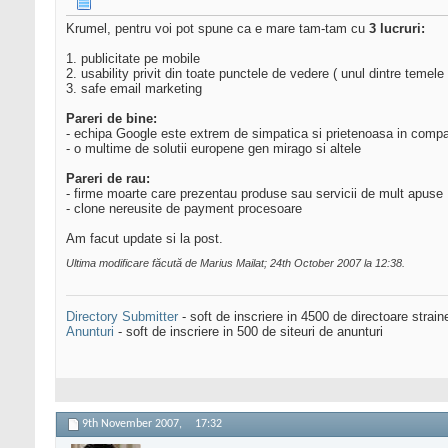
Krumel, pentru voi pot spune ca e mare tam-tam cu
3 lucruri:
1. publicitate pe mobile
2. usability privit din toate punctele de vedere ( unul dintre temele
3. safe email marketing
Pareri de bine:
- echipa Google este extrem de simpatica si prietenoasa in compa
- o multime de solutii europene gen mirago si altele
Pareri de rau:
- firme moarte care prezentau produse sau servicii de mult apuse
- clone nereusite de payment procesoare
Am facut update si la post.
Ultima modificare făcută de Marius Mailat; 24th October 2007 la
12:38
.
Directory Submitter
- soft de inscriere in 4500 de directoare strai
Anunturi
- soft de inscriere in 500 de siteuri de anunturi
9th November 2007,
17:32