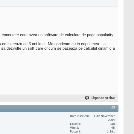
tiv concurete care avea un software de calculare de page popularity.
ts ca lucreaza de 3 ani la el. Ma gandeam eu in capul meu: La
!!! sa dezvolte un soft care oricum se bazeaza pe calculul dinamic a
Răspunde cu citat
#3
Data înscrierii
15th November
2004
Locaţie
Iasi
Vârstă
48
Posturi
6.261