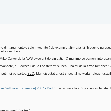
lte din argumentele sale invechite ( de exemplu afirmatia lui "blogurile nu ad
scutie deschisa.
i. Mike Culver de la AWS excelent de simpatic. O multime de oameni interesanti,
vangate, eu, ownerul de la Lobstersoft si inca 5 baieti de la firme romanesti 
 putin si pe partea
SEO
. Mult discutat a fost si social networks, blogs, usabi
n Software Conference) 2007 - Part 1
, acolo se afla si 2 prezentari legate 
te promotii (for free)