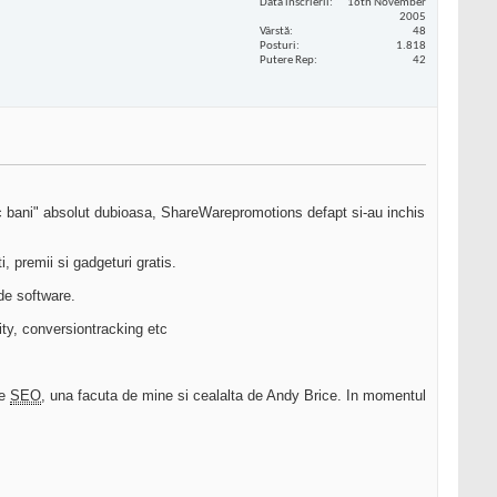
Data înscrierii
16th November
2005
Vârstă
48
Posturi
1.818
Putere Rep
42
uc bani" absolut dubioasa, ShareWarepromotions defapt si-au inchis
 premii si gadgeturi gratis.
de software.
lity, conversiontracking etc
de
SEO
, una facuta de mine si cealalta de Andy Brice. In momentul