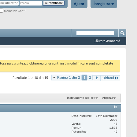
Ajutor
Înregistrare
Memorez Cont?
Căutare Avansată
cestora nu garantează obținerea unui cont, însă modul în care sunt completate
Pagina 1 din 2
1
2
Rezultate 1 la 10 din 15
Ultimul
Instrumente subiect
Afișează
#1
Data înscrierii
16th November
2005
Vârstă
48
Posturi
1.818
Putere Rep
42