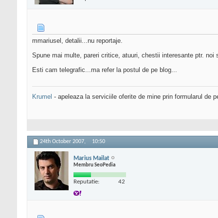
mmariusel, detalii...nu reportaje.
Spune mai multe, pareri critice, atuuri, chestii interesante ptr. noi 
Esti cam telegrafic...ma refer la postul de pe blog...
Krumel
- apeleaza la serviciile oferite de mine prin formularul de p
24th October 2007,
10:50
Marius Mailat
Membru SeoPedia
Reputatie:
42