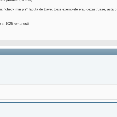
 , gen: "check min pls" facuta de Dave; toate exemplele erau dezastruase, asta
ne si 1025 romanesti