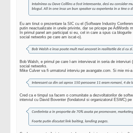
Intalnirea cu Dave Colllins a fost interesanta, desi eu consider
blogul. All in one insa un bun speaker cu experienta in a tine o d
Eu am tinut o prezentare la SIC cu el (Software Industry Confere
putin neactualizate in unele privinte, dar se pricepe pe AdWords ma
In primul panel am participat si eu, cel in care a spus ca blogurile 
social networks pe care am iscat-o).
Bob Walsh e insa poate mult mai ancorat in realitatile de zi cu z
Bob Walsh, e primul pe care l-am intervievat in seria de interviur
social networks.
Mike Culver va fi urmatorul interviu pe avangate.com. Si mie mi-a
Interesant ca din cei aprox 150 persoane 11 eram romani, 4 de la
Cred ca e timpul sa facem o comunitate a dezvoltatorilor de softwa
interviul cu David Boventer (fondatorul si organizatorul ESWC) pe 
Conferinta a in proportie de 70% axata pe promovare, marketing 
Foarte putin discutat link baiting, landing pages.