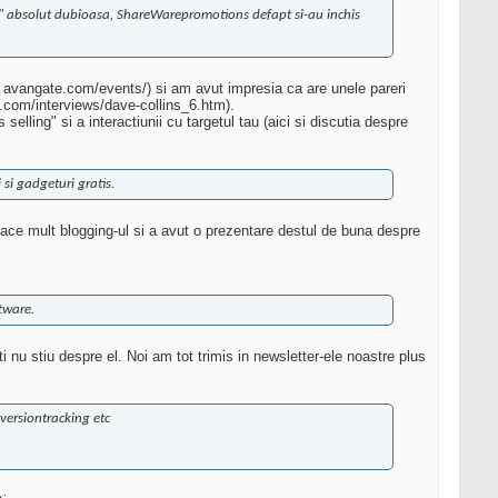
ani" absolut dubioasa, ShareWarepromotions defapt si-au inchis
 avangate.com/events/) si am avut impresia ca are unele pareri
te.com/interviews/dave-collins_6.htm).
elling" si a interactiunii cu targetul tau (aici si discutia despre
si gadgeturi gratis.
lace mult blogging-ul si a avut o prezentare destul de buna despre
tware.
nu stiu despre el. Noi am tot trimis in newsletter-ele noastre plus
nversiontracking etc