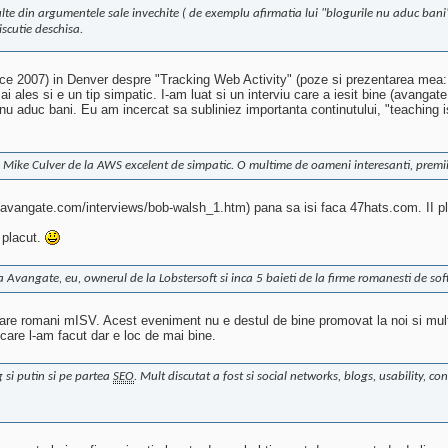
 multe din argumentele sale invechite ( de exemplu afirmatia lui "blogurile nu aduc b
iscutie deschisa.
nce 2007) in Denver despre "Tracking Web Activity" (poze si prezentarea mea:
i ales si e un tip simpatic. I-am luat si un interviu care a iesit bine (avanga
nu aduc bani. Eu am incercat sa subliniez importanta continutului, "teaching is s
i. Mike Culver de la AWS excelent de simpatic. O multime de oameni interesanti, premii 
i (avangate.com/interviews/bob-walsh_1.htm) pana sa isi faca 47hats.com. II p
 placut.
 Avangate, eu, ownerul de la Lobstersoft si inca 5 baieti de la firme romanesti de sof
re romani mISV. Acest eveniment nu e destul de bine promovat la noi si multi 
care l-am facut dar e loc de mai bine.
si putin si pe partea
SEO
. Mult discutat a fost si social networks, blogs, usability, co