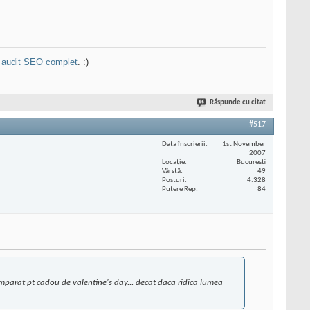
n
audit SEO complet
. :)
Răspunde cu citat
#517
Data înscrierii
1st November
2007
Locaţie
Bucuresti
Vârstă
49
Posturi
4.328
Putere Rep
84
mparat pt cadou de valentine's day... decat daca ridica lumea