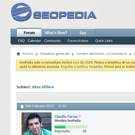
Forum
What's New?
Spy
FAQ
Calendar
Community
Forum Actions
Quick Links
Forum
Chestiuni generale
Comert electronic, e-Commerce
SeoPedia este o comunitate inchisă
incă din 2008
. Pentru a beneficia de un c
ajută la obținerea acestuia.
Regulile si politica Seopedia
. Primul post ar trebu
Subiect:
Altex Afiliere
10th February 2013,
17:50
Claudiu Farcas
Membru SeoPedia
Reputatie:
38