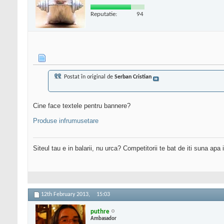
Reputatie:
94
Postat în original de
Serban Cristian
Cine face textele pentru bannere?
Produse infrumusetare
Siteul tau e in balarii, nu urca? Competitorii te bat de iti suna apa
12th February 2013,
15:03
puthre
Ambasador