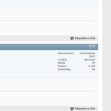
Răspunde cu citat
#512
Data înscrierii
1st November
2007
Locaţie
Bucuresti
Vârstă
49
Posturi
4.328
Putere Rep
84
Răspunde cu citat