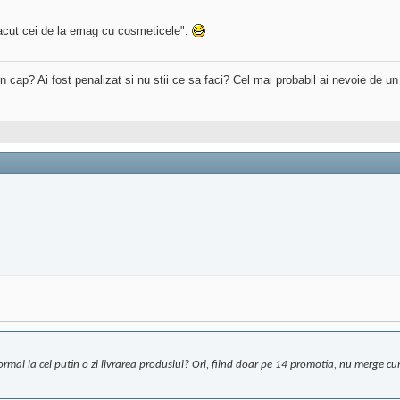
acut cei de la emag cu cosmeticele".
 in cap? Ai fost penalizat si nu stii ce sa faci? Cel mai probabil ai nevoie de u
al ia cel putin o zi livrarea produslui? Ori, fiind doar pe 14 promotia, nu merge cu