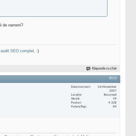
mii de oameni?
n
audit SEO complet
. :)
Răspunde cu citat
#519
Data înscrierii
1st November
2007
Locaţie
Bucuresti
Vârstă
49
Posturi
4.328
Putere Rep
84