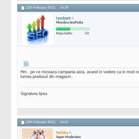
12th February 2013,
14:39
tymbark
Membru SeoPedia
Reputatie:
50
Hm.. pe ce mizeaza campania asta, avand in vedere ca in mod norma
lumea produsul din magazin..
Signatura lipsa
12th February 2013,
14:41
Nichita
Super Moderator