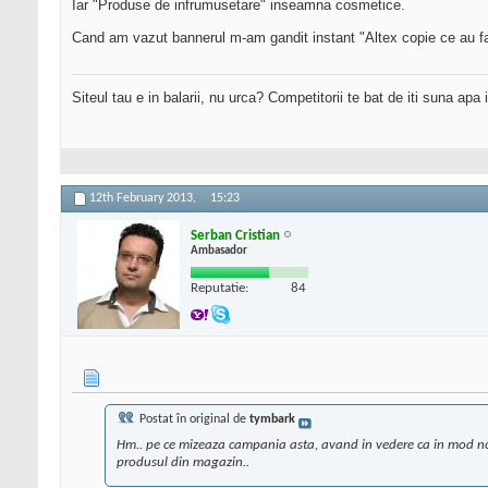
Iar "Produse de infrumusetare" inseamna cosmetice.
Cand am vazut bannerul m-am gandit instant "Altex copie ce au f
Siteul tau e in balarii, nu urca? Competitorii te bat de iti suna apa
12th February 2013,
15:23
Serban Cristian
Ambasador
Reputatie:
84
Postat în original de
tymbark
Hm.. pe ce mizeaza campania asta, avand in vedere ca in mod norm
produsul din magazin..