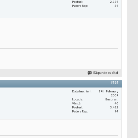
Posturi
2.154
Putere Rep
84
Răspunde cu citat
#516
Data înscrierii
19th February
2009
Locaţie
Bucuresti
Vârstă
46
Posturi
3.422
Putere Rep
94