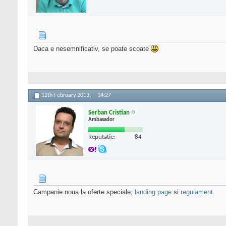
Daca e nesemnificativ, se poate scoate
12th February 2013,
14:27
Serban Cristian
Ambasador
Reputatie:
84
Campanie noua la oferte speciale,
landing page
si
regulament
.