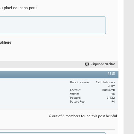
 placi de intins parul.
filiere.
Răspunde cu citat
#518
Data înscrierii
19th February
2009
Locaţie
Bucuresti
Vârstă
46
Posturi
3.422
Putere Rep
94
6 out of 6 members found this post helpful.