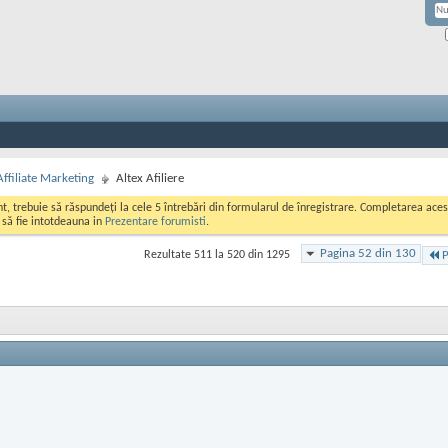
Affiliate Marketing
Altex Afiliere
ont, trebuie să răspundeți la cele 5 întrebări din formularul de înregistrare. Completarea a
i să fie intotdeauna in
Prezentare forumisti
.
Pagina 52 din 130
Rezultate 511 la 520 din 1295
P