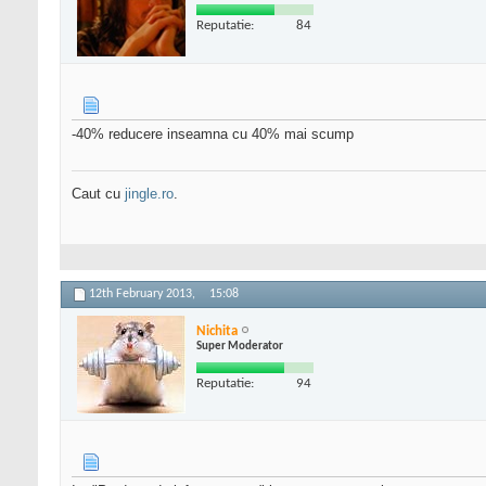
Reputatie:
84
-40% reducere inseamna cu 40% mai scump
Caut cu
jingle.ro
.
12th February 2013,
15:08
Nichita
Super Moderator
Reputatie:
94