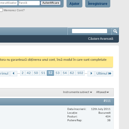
Ajutor
Înregistrare
Memorez Cont?
Căutare Avansată
cestora nu garantează obținerea unui cont, însă modul în care sunt completate
...
2
42
50
51
52
53
54
62
102
...
rimul
Ultimul
Instrumente subiect
Afișează
#511
Data înscrierii
12th July 2011
Locaţie
Bucuresti
Posturi
404
Putere Rep
38