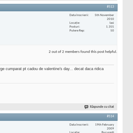
#513
Data înscrierii
5th November
2010
Locaţie
Iasi
Posturi
1.355
Putere Rep
50
2 out of 2 members found this post helpful.
rge cumparat pt cadou de valentine's day... decat daca ridica
Răspunde cu citat
#514
Data înscrierii
19th February
2009
Locaţie
Bucuresti