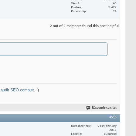
Vârstă
46
Posturi
3.422
Putere Rep
94
2 out of 2 members found this post helpful.
n
audit SEO complet
. :)
Răspunde cu citat
#515
Data înscrierii
21st February
2011
Locaţie
București