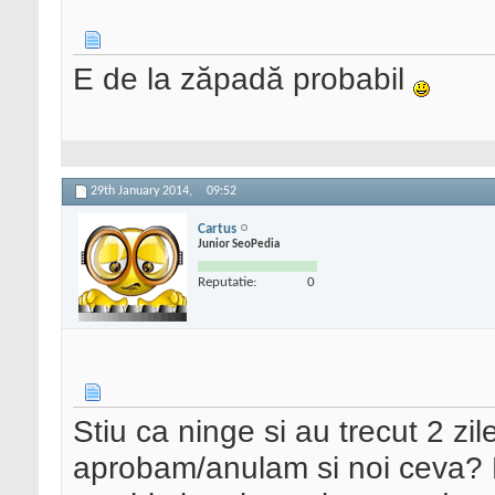
E de la zăpadă probabil
29th January 2014,
09:52
Cartus
Junior SeoPedia
Reputatie:
0
Stiu ca ninge si au trecut 2 zi
aprobam/anulam si noi ceva? 