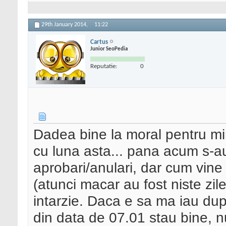
29th January 2014,
11:22
Cartus
Junior SeoPedia
Reputatie:
0
Dadea bine la moral pentru mi
cu luna asta... pana acum s-au
aprobari/anulari, dar cum vine s
(atunci macar au fost niste zil
intarzie. Daca e sa ma iau dup
din data de 07.01 stau bine, n