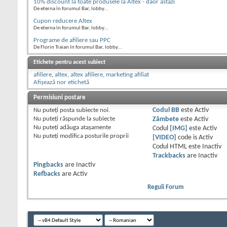
10% discount la toate produsele la Altex - daor astazi
De eterna în forumul Bar, lobby...
Cupon reducere Altex
De eterna în forumul Bar, lobby...
Programe de afiliere sau PPC
De Florin Traian în forumul Bar, lobby...
Etichete pentru acest subiect
afiliere
,
altex
,
altex afiliere
,
marketing afiliat
Afișează nor etichetă
Permisiuni postare
Nu puteţi
posta subiecte noi.
Codul BB
este
Activ
Nu puteţi
răspunde la subiecte
Zâmbete
este
Activ
Nu puteţi
adăuga ataşamente
Codul
[IMG]
este
Activ
Nu puteţi
modifica posturile proprii
[VIDEO]
code is
Activ
Codul HTML este
Inactiv
Trackbacks
are
Inactiv
Pingbacks
are
Inactiv
Refbacks
are
Activ
Reguli Forum