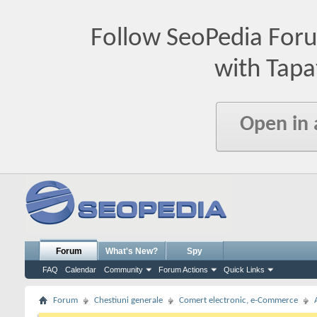
Follow SeoPedia For
with Tapa
Open in
Forum
What's New?
Spy
FAQ
Calendar
Community
Forum Actions
Quick Links
Forum
Chestiuni generale
Comert electronic, e-Commerce