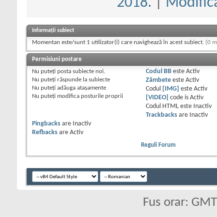
2018.
|
Modifica
Informații subiect
Momentan este/sunt 1 utilizator(i) care navighează în acest subiect.
(0 m
Permisiuni postare
Nu puteţi
posta subiecte noi.
Codul BB
este
Activ
Nu puteţi
răspunde la subiecte
Zâmbete
este
Activ
Nu puteţi
adăuga ataşamente
Codul
[IMG]
este
Activ
Nu puteţi
modifica posturile proprii
[VIDEO]
code is
Activ
Codul HTML este
Inactiv
Trackbacks
are
Inactiv
Pingbacks
are
Inactiv
Refbacks
are
Activ
Reguli Forum
Fus orar: GM