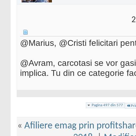
2
@Marius, @Cristi felicitari pentr
@Avram, carcotasi se vor gasi m
implica. Tu din ce categorie fa
Pagina 497 din 577
Pr
«
Afiliere emag prin profitshar