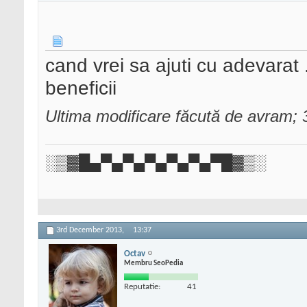
cand vrei sa ajuti cu adevarat 
beneficii
Ultima modificare făcută de avram;
░▒▓█▄▀▄▀▄▀▄▀▄▀▄▀█▓▒░
3rd December 2013,
13:37
Octav
Membru SeoPedia
Reputatie:
41