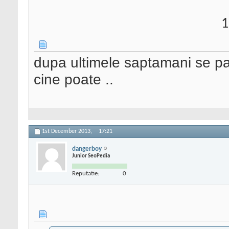
1
dupa ultimele saptamani se pare
cine poate ..
1st December 2013,
17:21
dangerboy
Junior SeoPedia
Reputatie:
0