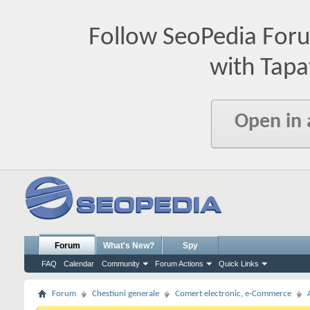
Follow SeoPedia For
with Tapa
Open in
Forum
What's New?
Spy
FAQ
Calendar
Community
Forum Actions
Quick Links
Forum
Chestiuni generale
Comert electronic, e-Commerce