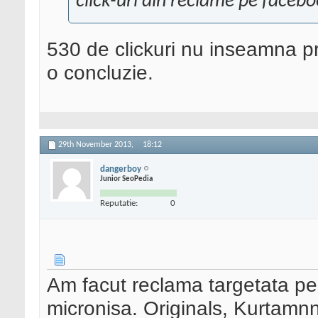
click-uri din reclame pe facebo
530 de clickuri nu inseamna pre
o concluzie.
29th November 2013,
18:12
dangerboy
Junior SeoPedia
Reputatie:
0
Am facut reclama targetata pe 
micronisa. Originals, Kurtamnn