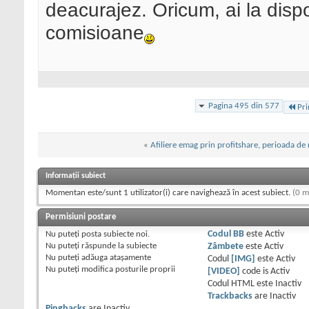
deacurajez. Oricum, ai la dispo
comisioane
Pagina 495 din 577
Pr
«
Afiliere emag prin profitshare, perioada de 
Informații subiect
Momentan este/sunt 1 utilizator(i) care navighează în acest subiect.
(0 m
Permisiuni postare
Nu puteţi
posta subiecte noi.
Codul BB
este
Activ
Nu puteţi
răspunde la subiecte
Zâmbete
este
Activ
Nu puteţi
adăuga ataşamente
Codul
[IMG]
este
Activ
Nu puteţi
modifica posturile proprii
[VIDEO]
code is
Activ
Codul HTML este
Inactiv
Trackbacks
are
Inactiv
Pingbacks
are
Inactiv