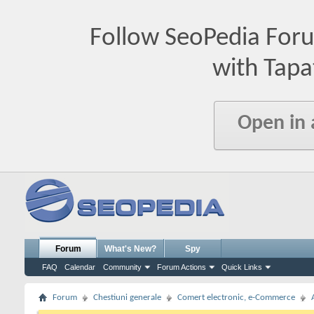
Follow SeoPedia For
with Tapa
Open in
Forum
What's New?
Spy
FAQ
Calendar
Community
Forum Actions
Quick Links
Forum
Chestiuni generale
Comert electronic, e-Commerce