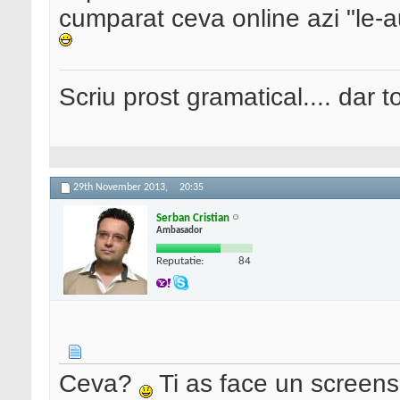
cumparat ceva online azi "le-au
Scriu prost gramatical.... dar tot
29th November 2013,
20:35
Serban Cristian
Ambasador
Reputatie:
84
Ceva?
Ti as face un screens