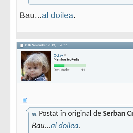
Bau...
al doilea
.
11th November 2013,
20:11
Octav
Membru SeoPedia
Reputatie:
41
Postat în original de
Serban Cr
Bau...
al doilea
.