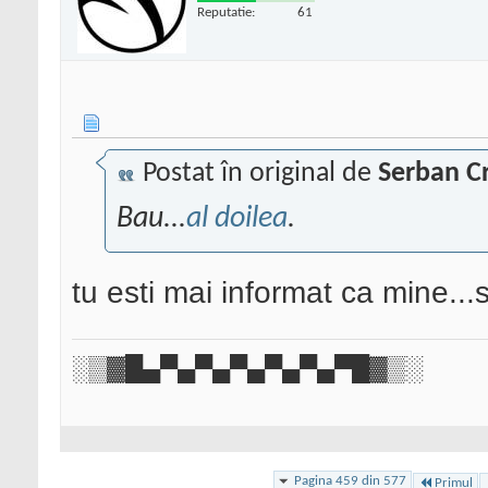
Reputatie:
61
Postat în original de
Serban Cr
Bau...
al doilea
.
tu esti mai informat ca mine...
░▒▓█▄▀▄▀▄▀▄▀▄▀▄▀█▓▒░
Pagina 459 din 577
Primul