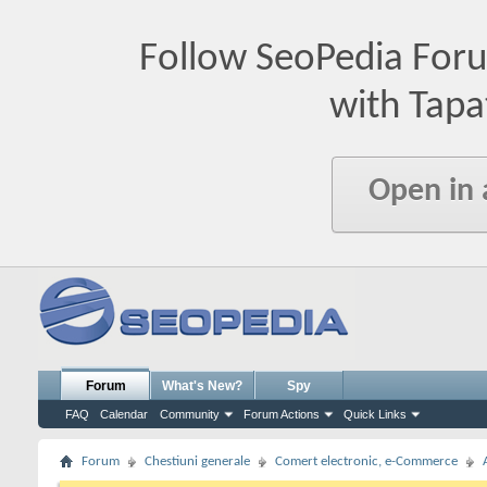
Follow SeoPedia For
with Tapa
Open in
Forum
What's New?
Spy
FAQ
Calendar
Community
Forum Actions
Quick Links
Forum
Chestiuni generale
Comert electronic, e-Commerce