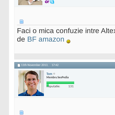
Faci o mica confuzie intre Altex
de
BF amazon
11th November 2013,
17:42
Tom
Membru SeoPedia
Reputatie:
131