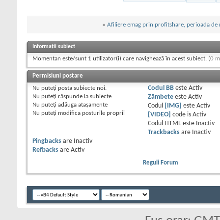
«
Afiliere emag prin profitshare, perioada de 
Informații subiect
Momentan este/sunt 1 utilizator(i) care navighează în acest subiect.
(0 m
Permisiuni postare
Nu puteţi
posta subiecte noi.
Codul BB
este
Activ
Nu puteţi
răspunde la subiecte
Zâmbete
este
Activ
Nu puteţi
adăuga ataşamente
Codul
[IMG]
este
Activ
Nu puteţi
modifica posturile proprii
[VIDEO]
code is
Activ
Codul HTML este
Inactiv
Trackbacks
are
Inactiv
Pingbacks
are
Inactiv
Refbacks
are
Activ
Reguli Forum