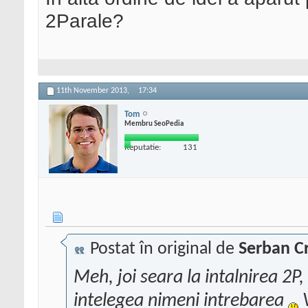
2Parale?
11th November 2013,
17:34
Tom
Membru SeoPedia
Reputatie:
131
Postat în original de
Serban Cr
Meh, joi seara la intalnirea 2P
intelegea nimeni intrebarea
V