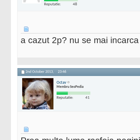
Reputatie:
48
a cazut 2p? nu se mai incarca 
2nd October 2013,
23:46
Octav
Membru SeoPedia
Reputatie:
41