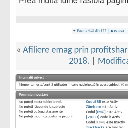
Prea multa lume rasfoia pagini
Pagina 413 din 577
Primul
«
Afiliere emag prin profitshar
2018.
|
Modifica
Informații subiect
Momentan este/sunt 3 utilizator(i) care navighează în acest subiect.
(0 m
Permisiuni postare
Nu puteţi
posta subiecte noi.
Codul BB
este
Activ
Nu puteţi
răspunde la subiecte
Zâmbete
este
Activ
Nu puteţi
adăuga ataşamente
Codul
[IMG]
este
Activ
Nu puteţi
modifica posturile proprii
[VIDEO]
code is
Activ
Codul HTML este
Inactiv
Trackbacks
are
Inactiv