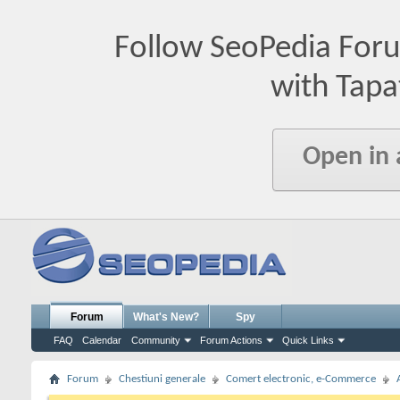
Follow SeoPedia For
with Tapa
Open in
Forum
What's New?
Spy
FAQ
Calendar
Community
Forum Actions
Quick Links
Forum
Chestiuni generale
Comert electronic, e-Commerce