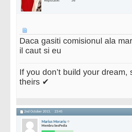
Reputatie:
36
Daca gasiti comisionul ala mar
il caut si eu
If you don’t build your dream, 
theirs ✔
2nd October 2013,
23:45
Marius Morariu
Membru SeoPedia