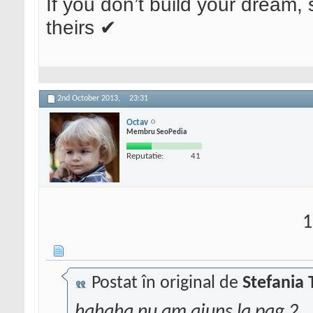
If you don’t build your dream, 
theirs ✔
2nd October 2013,
23:31
Octav
Membru SeoPedia
Reputatie:
41
1
Postat în original de
Stefania 
hahaha nu am ajuns la pag 2.