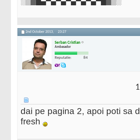
░▒▓█▄▀▄▀▄▀▄▀▄▀▄▀█▓▒░
2nd October 2013,
23:27
Serban Cristian
Ambasador
Reputatie:
84
1
dai pe pagina 2, apoi poti sa d
fresh