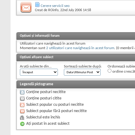
Cerere servicii seo
Creat de
ROinfo
, 22nd July 2006 14:58
Opțiuni și informații forum
Utilizatori care navighează în acest forum
Momentan sunt
2 utilizatori care navighează în acest forum
. (0 membrii 
Opțiuni afișare subiect
Arată subiecte din...
Sortează subiecte după:
Ordonează subiect
ordine crescă
Legendă pictograme
Conține posturi necitite
Conține posturi citite
Subiect popular cu posturi necitite
Subiect popular fără posturi necitite
Subiectul este închis
Aţi postat în acest subiect