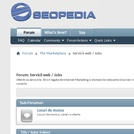
Forum
What's New?
Spy
FAQ
Calendar
Community
Forum Actions
Quick Links
Forum
The Marketplace
Servicii web / Jobs
Forum:
Servicii web / Jobs
Oferiti-va serviciile. Strict legate de Internet Marketing si domeniile relevante (inscrieri
corecta.
Sub-Forumuri
Locuri de munca
Locuri de munca, cereri si oferte.
Titlu
/
Autor Subiect