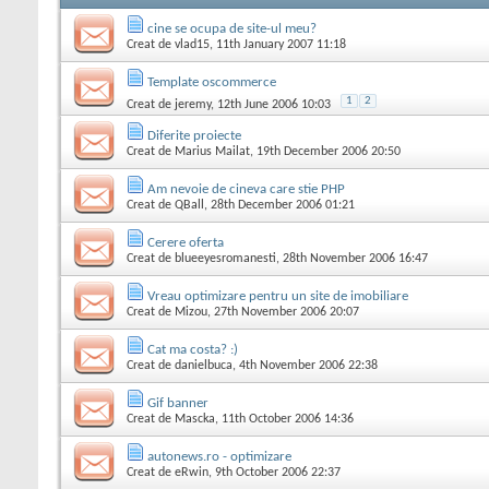
cine se ocupa de site-ul meu?
Creat de
vlad15
, 11th January 2007 11:18
Template oscommerce
1
2
Creat de
jeremy
, 12th June 2006 10:03
Diferite proiecte
Creat de
Marius Mailat
, 19th December 2006 20:50
Am nevoie de cineva care stie PHP
Creat de
QBall
, 28th December 2006 01:21
Cerere oferta
Creat de
blueeyesromanesti
, 28th November 2006 16:47
Vreau optimizare pentru un site de imobiliare
Creat de
Mizou
, 27th November 2006 20:07
Cat ma costa? :)
Creat de
danielbuca
, 4th November 2006 22:38
Gif banner
Creat de
Mascka
, 11th October 2006 14:36
autonews.ro - optimizare
Creat de
eRwin
, 9th October 2006 22:37