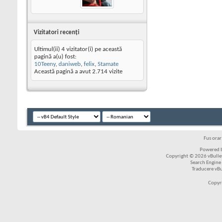
Vizitatori recenţi
Ultimul(ii) 4 vizitator(i) pe această
pagină a(u) fost:
10Teeny
,
daniweb
,
felix
,
Stamate
Această pagină a avut
2.714
vizite
Fus ora
Powered b
Copyright © 2026 vBulleti
Search Engine
Traducere vB
Copyr