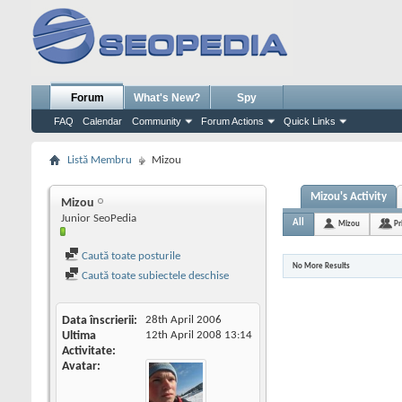
Forum
What's New?
Spy
FAQ
Calendar
Community
Forum Actions
Quick Links
Listă Membru
Mizou
Mizou's Activity
Mizou
Junior SeoPedia
All
Mizou
Pr
Caută toate posturile
No More Results
Caută toate subiectele deschise
Data înscrierii
28th April 2006
Ultima
12th April 2008
13:14
Activitate
Avatar