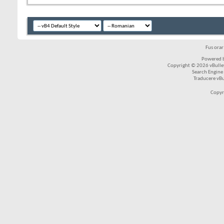
Fus ora
Powered b
Copyright © 2026 vBulleti
Search Engine
Traducere vB
Copyr