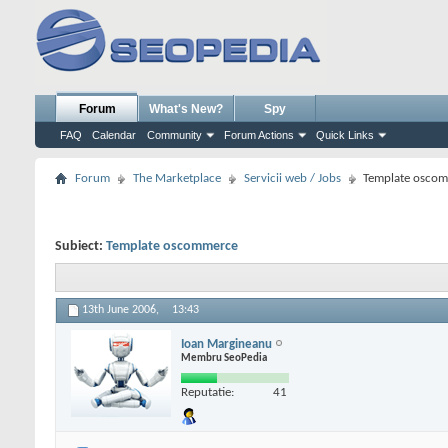
Forum
What's New?
Spy
FAQ
Calendar
Community
Forum Actions
Quick Links
Forum
The Marketplace
Servicii web / Jobs
Template osco
Subiect:
Template oscommerce
13th June 2006,
13:43
Ioan Margineanu
Membru SeoPedia
Reputatie:
41