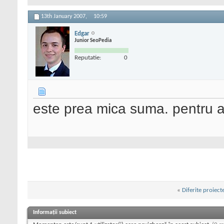
13th January 2007,
10:59
Edgar
Junior SeoPedia
Reputatie:
0
este prea mica suma. pentru at
«
Diferite proiect
Informații subiect