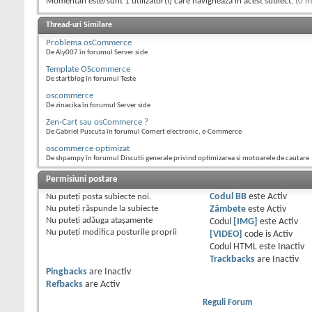
Momentan este/sunt 1 utilizator(i) care navighează în acest subiect.
(0 m
Thread-uri Similare
Problema osCommerce
De Aly007 în forumul Server side
Template OScommerce
De startblog în forumul Teste
oscommerce
De zinacika în forumul Server side
Zen-Cart sau osCommerce ?
De Gabriel Puscuta în forumul Comert electronic, e-Commerce
oscommerce optimizat
De shpampy în forumul Discutii generale privind optimizarea si motoarele de cautare
Permisiuni postare
Nu puteţi
posta subiecte noi.
Codul BB
este
Activ
Nu puteţi
răspunde la subiecte
Zâmbete
este
Activ
Nu puteţi
adăuga ataşamente
Codul
[IMG]
este
Activ
Nu puteţi
modifica posturile proprii
[VIDEO]
code is
Activ
Codul HTML este
Inactiv
Trackbacks
are
Inactiv
Pingbacks
are
Inactiv
Refbacks
are
Activ
Reguli Forum