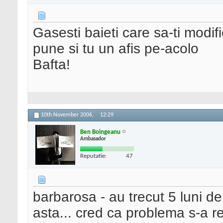
Gasesti baieti care sa-ti modif
pune si tu un afis pe-acolo
Bafta!
10th November 2006,
12:29
Ben Boingeanu
Ambasador
Reputatie:
47
barbarosa - au trecut 5 luni d
asta... cred ca problema s-a re