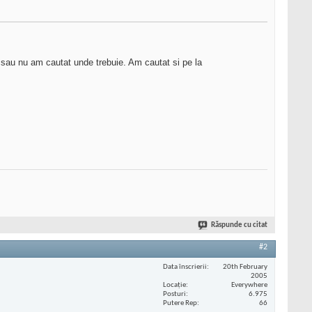
 sau nu am cautat unde trebuie. Am cautat si pe la
Răspunde cu citat
#2
Data înscrierii
20th February
2005
Locaţie
Everywhere
Posturi
6.975
Putere Rep
66