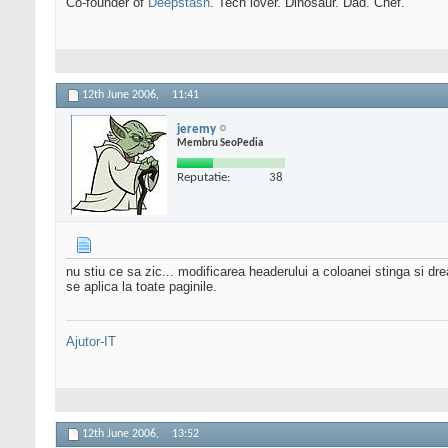
Co-founder of
Deepstash
. Tech lover. Dinosaur. Dad. Chef.
12th June 2006,
11:41
jeremy
Membru SeoPedia
Reputatie:
38
nu stiu ce sa zic... modificarea headerului a coloanei stinga si d
se aplica la toate paginile.
Ajutor-IT
12th June 2006,
13:52