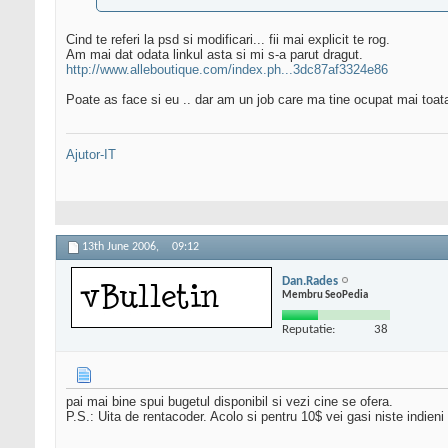
Cind te referi la psd si modificari... fii mai explicit te rog.
Am mai dat odata linkul asta si mi s-a parut dragut.
http://www.alleboutique.com/index.ph...3dc87af3324e86
Poate as face si eu .. dar am un job care ma tine ocupat mai toata
Ajutor-IT
13th June 2006,
09:12
Dan.Rades
Membru SeoPedia
Reputatie:
38
pai mai bine spui bugetul disponibil si vezi cine se ofera.
P.S.: Uita de rentacoder. Acolo si pentru 10$ vei gasi niste indie