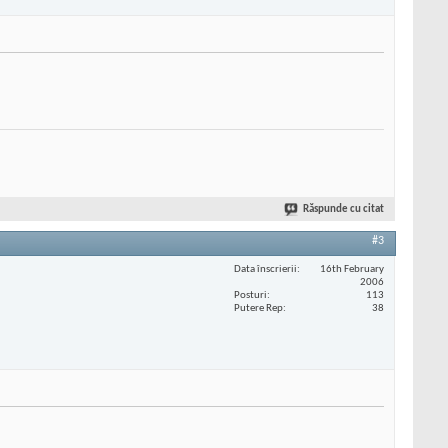
Răspunde cu citat
#3
Data înscrierii
16th February
2006
Posturi
113
Putere Rep
38