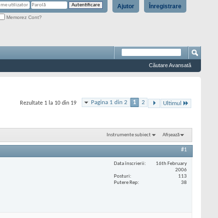
Ajutor
Înregistrare
Memorez Cont?
Căutare Avansată
Pagina 1 din 2
1
2
Rezultate 1 la 10 din 19
Ultimul
Instrumente subiect
Afișează
#1
Data înscrierii
16th February
2006
Posturi
113
Putere Rep
38