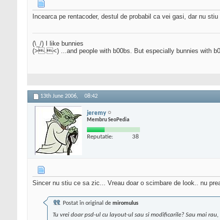
Incearca pe rentacoder, destul de probabil ca vei gasi, dar nu stiu 
(\_/) I like bunnies
(>.<) ...and people with b00bs. But especially bunnies with b
13th June 2006,
08:42
jeremy
Membru SeoPedia
Reputatie:
38
Sincer nu stiu ce sa zic... Vreau doar o scimbare de look.. nu pre
Postat în original de
miromulus
Tu vrei doar psd-ul cu layout-ul sau si modificarile? Sau mai rau,