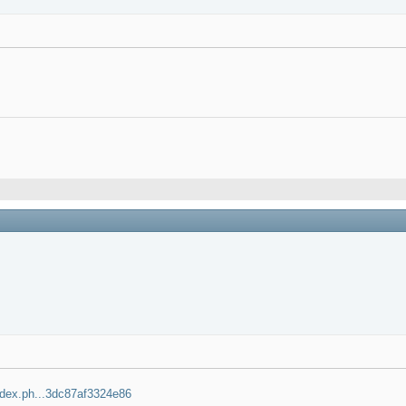
ndex.ph...3dc87af3324e86