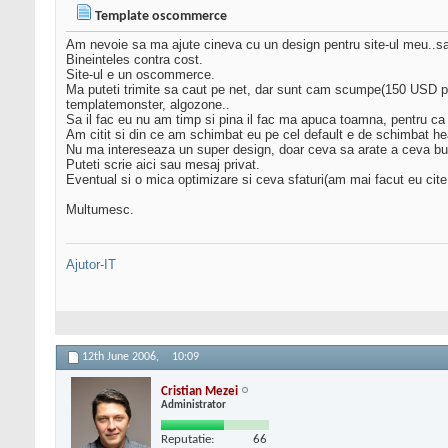
Template oscommerce
Am nevoie sa ma ajute cineva cu un design pentru site-ul meu..sa
Bineinteles contra cost.
Site-ul e un oscommerce.
Ma puteti trimite sa caut pe net, dar sunt cam scumpe(150 USD pe
templatemonster, algozone..
Sa il fac eu nu am timp si pina il fac ma apuca toamna, pentru ca 
Am citit si din ce am schimbat eu pe cel default e de schimbat hea
Nu ma intereseaza un super design, doar ceva sa arate a ceva bu
Puteti scrie aici sau mesaj privat.
Eventual si o mica optimizare si ceva sfaturi(am mai facut eu cit
Multumesc.
Ajutor-IT
12th June 2006,
10:09
Cristian Mezei
Administrator
Reputatie:
66