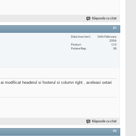
Răspunde cu citat
#5
Data înscrierii
16th February
2006
Posturi
113
Putere Rep
38
 modificat headerul si footerul si column right , aceleasi setari
Răspunde cu citat
#6