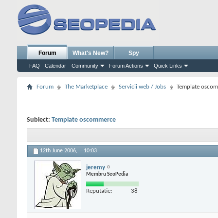
Forum
What's New?
Spy
FAQ
Calendar
Community
Forum Actions
Quick Links
Forum
The Marketplace
Servicii web / Jobs
Template osco
Subiect:
Template oscommerce
12th June 2006,
10:03
jeremy
Membru SeoPedia
Reputatie:
38