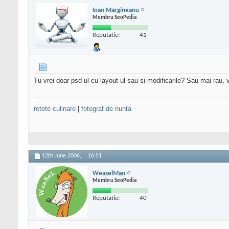
Ioan Margineanu
Membru SeoPedia
Reputatie:
41
Tu vrei doar psd-ul cu layout-ul sau si modificarile? Sau mai rau, 
retete culinare
|
fotograf de nunta
12th June 2006,
16:51
WeaselMan
Membru SeoPedia
Reputatie:
40