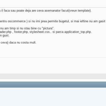
 il faca sau poate deja are ceva asemanator facut(vreun template).
ntru oscommerce ) si nu imi prea permite bugetul, si mai ieftine nu am gasit
nu am timp si nu stau bine cu "pictura".
der.php , footer.php, stylesheet.css.. si parca application_top.php.
n gust.
e ceva) daca nu costa mult.