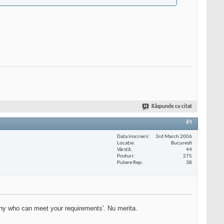
Răspunde cu citat
#9
Data înscrierii
3rd March 2006
Locaţie
Bucuresti
Vârstă
44
Posturi
275
Putere Rep
38
pany who can meet your requirements'. Nu merita.