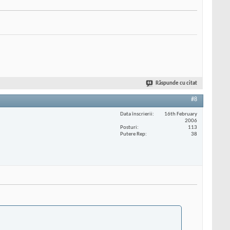
Răspunde cu citat
#8
Data înscrierii
16th February
2006
Posturi
113
Putere Rep
38