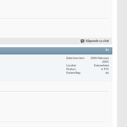
Răspunde cu citat
#4
Data înscrierii
20th February
2005
Locaţie
Everywhere
Posturi
6.975
Putere Rep
66