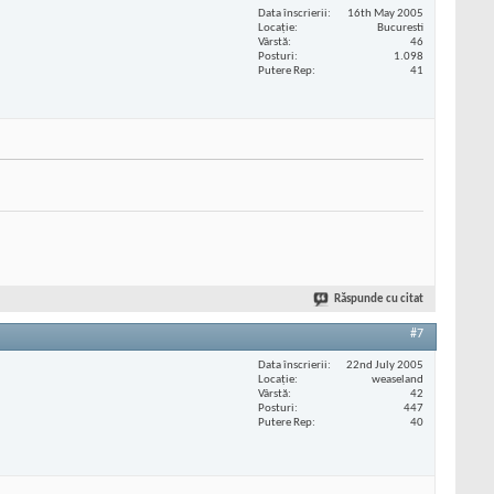
Data înscrierii
16th May 2005
Locaţie
Bucuresti
Vârstă
46
Posturi
1.098
Putere Rep
41
Răspunde cu citat
#7
Data înscrierii
22nd July 2005
Locaţie
weaseland
Vârstă
42
Posturi
447
Putere Rep
40