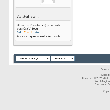
Vizitatori recenţi
Ultimul(ii) 3 vizitator(i) pe această
pagină a(u) fost:
Bela
,
Cristi U
,
stefan
Această pagină a avut
2.678
vizite
Fus ora
Powered b
Copyright © 2026 vBulleti
Search Engine
Traducere vB
Copyr