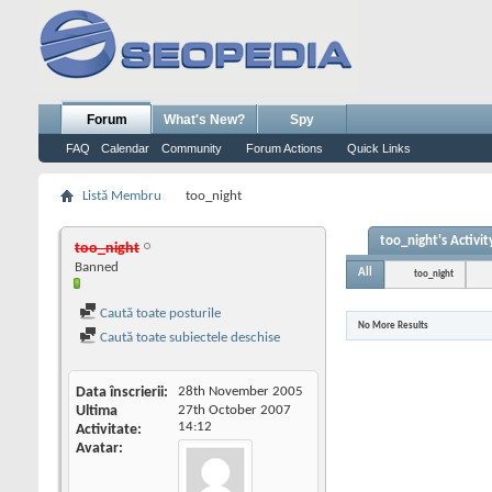
Forum
What's New?
Spy
FAQ
Calendar
Community
Forum Actions
Quick Links
Listă Membru
too_night
too_night's Activit
too_night
Banned
All
too_night
Caută toate posturile
No More Results
Caută toate subiectele deschise
Data înscrierii
28th November 2005
Ultima
27th October 2007
14:12
Activitate
Avatar