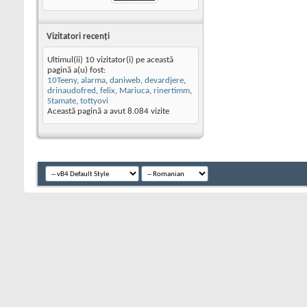
Vizitatori recenţi
Ultimul(ii) 10 vizitator(i) pe această
pagină a(u) fost:
10Teeny
,
alarma
,
daniweb
,
devardjere
,
drinaudofred
,
felix
,
Mariuca
,
rinertimm
,
Stamate
,
tottyovi
Această pagină a avut
8.084
vizite