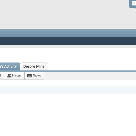
s Activity
Despre Mine
i
Prieteni
Photos