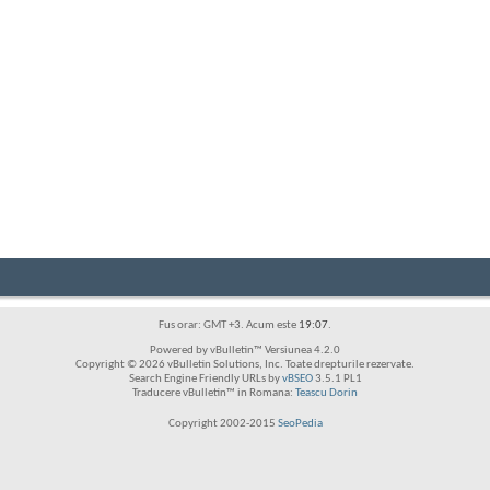
Fus orar: GMT +3. Acum este
19:07
.
Powered by vBulletin™ Versiunea 4.2.0
Copyright © 2026 vBulletin Solutions, Inc. Toate drepturile rezervate.
Search Engine Friendly URLs by
vBSEO
3.5.1 PL1
Traducere vBulletin™ in Romana:
Teascu Dorin
Copyright 2002-2015
SeoPedia