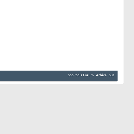
SeoPedia Forum
Arhivă
Sus