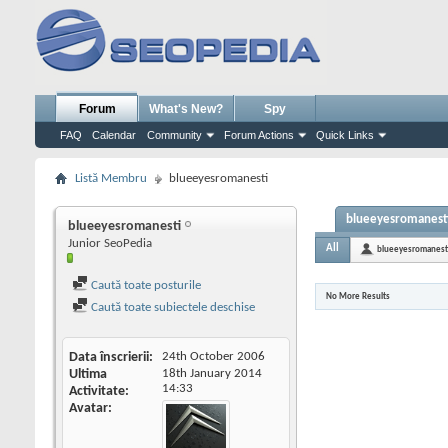
Forum
What's New?
Spy
FAQ
Calendar
Community
Forum Actions
Quick Links
Listă Membru
blueeyesromanesti
blueeyesromanesti'
blueeyesromanesti
Junior SeoPedia
All
blueeyesromanest
Caută toate posturile
No More Results
Caută toate subiectele deschise
Data înscrierii
24th October 2006
Ultima
18th January 2014
14:33
Activitate
Avatar