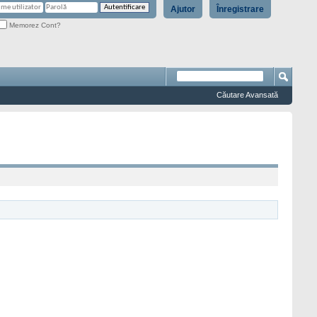
Ajutor
Înregistrare
Memorez Cont?
Căutare Avansată