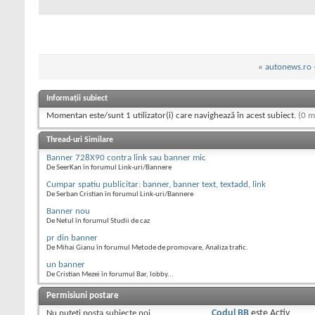
«
autonews.ro -
Informații subiect
Momentan este/sunt 1 utilizator(i) care navighează în acest subiect.
(0 m
Thread-uri Similare
Banner 728X90 contra link sau banner mic
De SeerKan în forumul Link-uri/Bannere
Cumpar spatiu publicitar: banner, banner text, textadd, link
De Serban Cristian în forumul Link-uri/Bannere
Banner nou
De Netul în forumul Studii de caz
pr din banner
De Mihai Gianu în forumul Metode de promovare, Analiza trafic.
un banner
De Cristian Mezei în forumul Bar, lobby...
Permisiuni postare
Nu puteţi
posta subiecte noi.
Codul BB
este
Activ