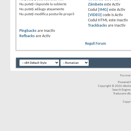
Nu puteţi
răspunde la subiecte
Zâmbete
este
Activ
Nu puteţi
adăuga ataşamente
Codul
[IMG]
este
Activ
Nu puteţi
modifica posturile proprii
[VIDEO]
code is
Activ
Codul HTML este
Inactiv
Trackbacks
are
Inactiv
Pingbacks
are
Inactiv
Refbacks
are
Activ
Reguli Forum
Fus ora
Powered b
Copyright © 2026 vBulleti
Search Engine
Traducere vB
Copyr