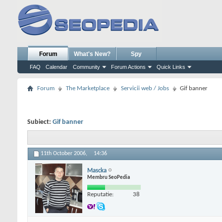
Forum
What's New?
Spy
FAQ
Calendar
Community
Forum Actions
Quick Links
Forum
The Marketplace
Servicii web / Jobs
Gif banner
Subiect:
Gif banner
11th October 2006,
14:36
Mascka
Membru SeoPedia
Reputatie:
38