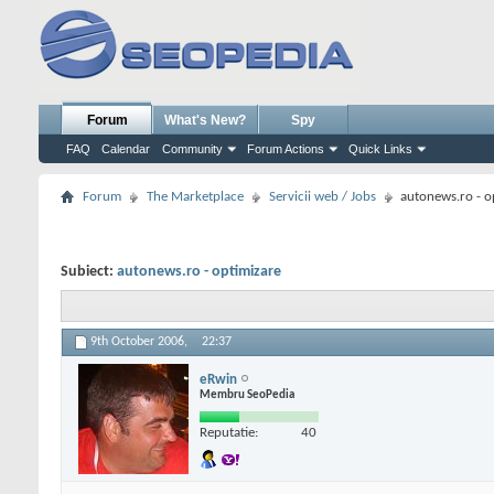
Forum
What's New?
Spy
FAQ
Calendar
Community
Forum Actions
Quick Links
Forum
The Marketplace
Servicii web / Jobs
autonews.ro - o
Subiect:
autonews.ro - optimizare
9th October 2006,
22:37
eRwin
Membru SeoPedia
Reputatie:
40