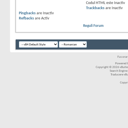
Codul HTML este
Inactiv
Trackbacks
are
Inactiv
Pingbacks
are
Inactiv
Refbacks
are
Activ
Reguli Forum
Fus ora
Powered b
Copyright © 2026 vBulleti
Search Engine
Traducere vB
Copyr