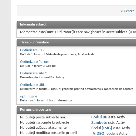
«
Cerere 
Informații subiect
Momentan este/sunt 1 utilizator(i) care navighează în acest subiect.
(0 m
Thread-uri Similare
Optimizare CTR
De Tudi în forumul Metode de promovare, Analiza trafic.
Optimizare Forum
De Tudi în forumul Google
Optimizare site !!
De onshop în forumul Bar, lobby...
Optimizare URL
De biaterm în forumul Discutii generale privind optimizarea si motoarele de cautare
optimizare
De fahren în forumul Locuri de munca
Permisiuni postare
Nu puteţi
posta subiecte noi.
Codul BB
este
Activ
Nu puteţi
răspunde la subiecte
Zâmbete
este
Activ
Nu puteţi
adăuga ataşamente
Codul
[IMG]
este
Activ
Nu puteţi
modifica posturile proprii
[VIDEO]
code is
Activ