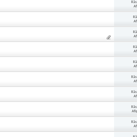
Răs
Af
Ră
Af
Ră
Af
Ră
Af
Ră
Af
Răs
Af
Răs
Af
Răs
Afi
Răs
Af
Ră