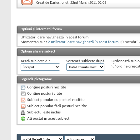
Creat de
Darius.Ionut
, 22nd March 2011 02:03
Opțiuni și informații forum
Utilizatori care navighează în acest forum
Momentan sunt
2 utilizatori care navighează în acest forum
. (0 membrii 
Opțiuni afișare subiect
Arată subiecte din...
Sortează subiecte după:
Ordonează subiect
ordine crescă
Legendă pictograme
Conține posturi necitite
Conține posturi citite
Subiect popular cu posturi necitite
Subiect popular fără posturi necitite
Subiectul este închis
Aţi postat în acest subiect