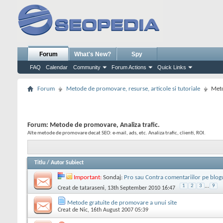
Forum
What's New?
Spy
FAQ
Calendar
Community
Forum Actions
Quick Links
Forum
Metode de promovare, resurse, articole si tutoriale
Meto
Forum:
Metode de promovare, Analiza trafic.
Alte metode de promovare decat SEO: e-mail, ads, etc. Analiza trafic, clienti, ROI.
Titlu
/
Autor Subiect
Important:
Sondaj:
Pro sau Contra comentariilor pe blogu
1
2
3
...
9
Creat de
tataraseni
, 13th September 2010 16:47
Metode gratuite de promovare a unui site
Creat de
Nic
, 16th August 2007 05:39