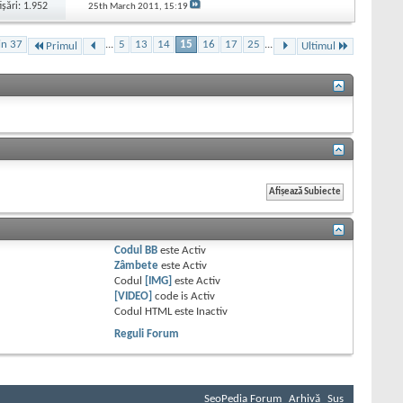
işări: 1.952
25th March 2011,
15:19
in 37
...
5
13
14
15
16
17
25
...
Primul
Ultimul
Codul BB
este
Activ
Zâmbete
este
Activ
Codul
[IMG]
este
Activ
[VIDEO]
code is
Activ
Codul HTML este
Inactiv
Reguli Forum
SeoPedia Forum
Arhivă
Sus