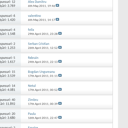
punsuri:
12
Alex Dumitru
işări: 3.769
6th May 2011,
19:46
spunsuri:
6
valentino
işări: 1.420
6th May 2011,
14:17
spunsuri:
4
felix
işări: 1.548
29th April 2011,
23:28
spunsuri:
2
Serban Cristian
işări: 1.253
26th April 2011,
12:52
spunsuri:
5
fixbrain
işări: 1.617
24th April 2011,
22:13
punsuri:
15
Bogdan Ungureanu
işări: 3.539
17th April 2011,
01:11
punsuri:
14
Netul
işări: 4.081
17th April 2011,
00:52
punsuri:
40
Zimbru
şări: 11.892
17th April 2011,
00:39
punsuri:
20
Paula
işări: 3.680
16th April 2011,
22:47
spunsuri:
2
Empire