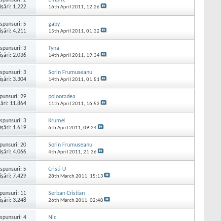
işări: 1.222
16th April 2011,
12:26
spunsuri:
5
gaby
işări: 4.211
15th April 2011,
01:32
spunsuri:
3
Tyna
işări: 2.036
14th April 2011,
19:34
spunsuri:
3
Sorin Frumuseanu
işări: 3.304
14th April 2011,
01:51
punsuri:
29
polooradea
şări: 11.864
11th April 2011,
16:53
spunsuri:
3
Krumel
işări: 1.619
6th April 2011,
09:24
punsuri:
20
Sorin Frumuseanu
işări: 4.066
4th April 2011,
21:36
spunsuri:
5
Cristi U
işări: 7.429
28th March 2011,
15:13
punsuri:
11
Serban Cristian
işări: 3.248
26th March 2011,
02:48
spunsuri:
4
Nic