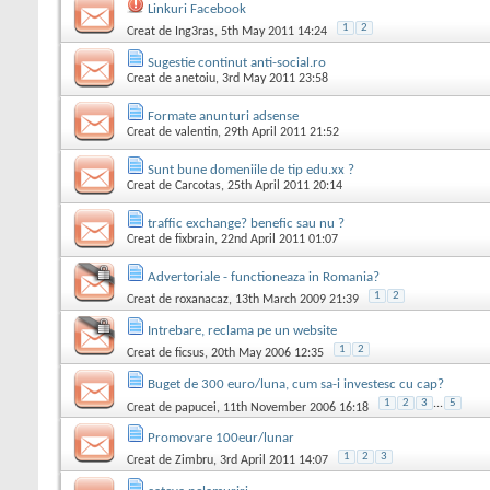
Linkuri Facebook
1
2
Creat de
Ing3ras
, 5th May 2011 14:24
Sugestie continut anti-social.ro
Creat de
anetoiu
, 3rd May 2011 23:58
Formate anunturi adsense
Creat de
valentin
, 29th April 2011 21:52
Sunt bune domeniile de tip edu.xx ?
Creat de
Carcotas
, 25th April 2011 20:14
traffic exchange? benefic sau nu ?
Creat de
fixbrain
, 22nd April 2011 01:07
Advertoriale - functioneaza in Romania?
1
2
Creat de
roxanacaz
, 13th March 2009 21:39
Intrebare, reclama pe un website
1
2
Creat de
ficsus
, 20th May 2006 12:35
Buget de 300 euro/luna, cum sa-i investesc cu cap?
1
2
3
...
5
Creat de
papucei
, 11th November 2006 16:18
Promovare 100eur/lunar
1
2
3
Creat de
Zimbru
, 3rd April 2011 14:07