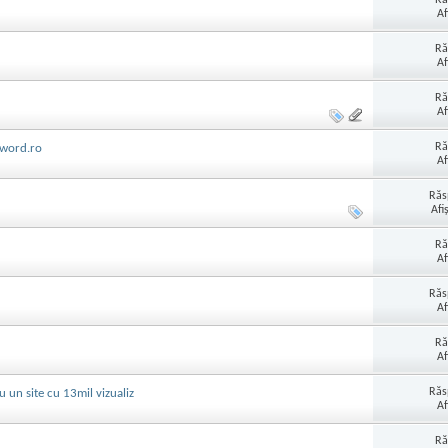
Af
Ră
Af
Ră
Af
Ră
yword.ro
Af
Răs
Afi
Ră
Af
Răs
Af
Ră
Af
Răs
 un site cu 13mil vizualiz
Af
Ră