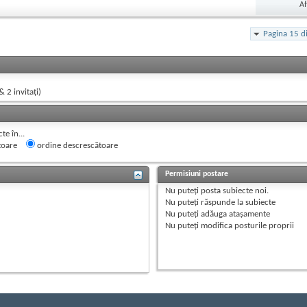
Af
Pagina 15 d
& 2 invitaţi)
e în...
toare
ordine descrescătoare
Permisiuni postare
Nu puteţi
posta subiecte noi.
Nu puteţi
răspunde la subiecte
Nu puteţi
adăuga ataşamente
Nu puteţi
modifica posturile proprii