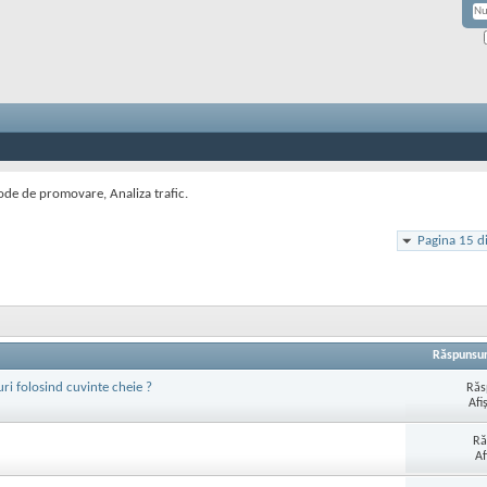
de de promovare, Analiza trafic.
Pagina 15 d
Răspunsur
ri folosind cuvinte cheie ?
Răs
Afi
Ră
Af