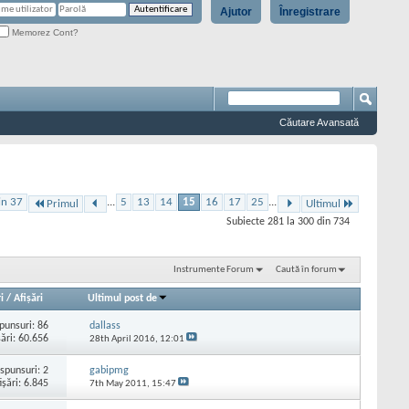
Ajutor
Înregistrare
Memorez Cont?
Căutare Avansată
in 37
...
5
13
14
15
16
17
25
...
Primul
Ultimul
Subiecte 281 la 300 din 734
Instrumente Forum
Caută în forum
i
/
Afişări
Ultimul post de
punsuri:
86
dallass
şări: 60.656
28th April 2016,
12:01
spunsuri:
2
gabipmg
işări: 6.845
7th May 2011,
15:47