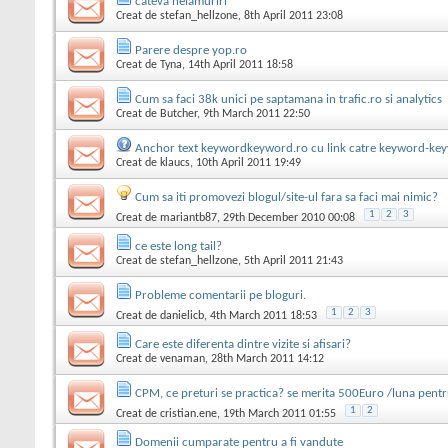
cateva nelamuriri
Creat de
stefan_hellzone
, 8th April 2011 23:08
Parere despre yop.ro
Creat de
Tyna
, 14th April 2011 18:58
Cum sa faci 38k unici pe saptamana in trafic.ro si analytics
Creat de
Butcher
, 9th March 2011 22:50
Anchor text keywordkeyword.ro cu link catre keyword-ke
Creat de
klaucs
, 10th April 2011 19:49
Cum sa iti promovezi blogul/site-ul fara sa faci mai nimic?
1
2
3
Creat de
mariantb87
, 29th December 2010 00:08
ce este long tail?
Creat de
stefan_hellzone
, 5th April 2011 21:43
Probleme comentarii pe bloguri.
1
2
3
Creat de
danielicb
, 4th March 2011 18:53
Care este diferenta dintre vizite si afisari?
Creat de
venaman
, 28th March 2011 14:12
CPM, ce preturi se practica? se merita 500Euro /luna pentru
1
2
Creat de
cristian.ene
, 19th March 2011 01:55
Domenii cumparate pentru a fi vandute