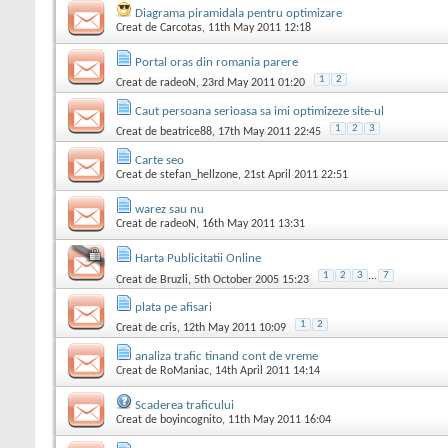
Diagrama piramidala pentru optimizare
Creat de
Carcotas
, 11th May 2011 12:18
Portal oras din romania parere
1
2
Creat de
radeoN
, 23rd May 2011 01:20
Caut persoana serioasa sa imi optimizeze site-ul
1
2
3
Creat de
beatrice88
, 17th May 2011 22:45
Carte seo
Creat de
stefan_hellzone
, 21st April 2011 22:51
warez sau nu
Creat de
radeoN
, 16th May 2011 13:31
Harta Publicitatii Online
1
2
3
...
7
Creat de
Bruzli
, 5th October 2005 15:23
plata pe afisari
1
2
Creat de
cris
, 12th May 2011 10:09
analiza trafic tinand cont de vreme
Creat de
RoManiac
, 14th April 2011 14:14
Scaderea traficului
Creat de
boyincognito
, 11th May 2011 16:04