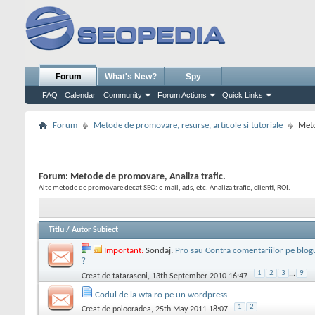
Forum
What's New?
Spy
FAQ
Calendar
Community
Forum Actions
Quick Links
Forum
Metode de promovare, resurse, articole si tutoriale
Meto
Forum:
Metode de promovare, Analiza trafic.
Alte metode de promovare decat SEO: e-mail, ads, etc. Analiza trafic, clienti, ROI.
Titlu
/
Autor Subiect
Important:
Sondaj:
Pro sau Contra comentariilor pe blogu
?
1
2
3
...
9
Creat de
tataraseni
, 13th September 2010 16:47
Codul de la wta.ro pe un wordpress
1
2
Creat de
polooradea
, 25th May 2011 18:07