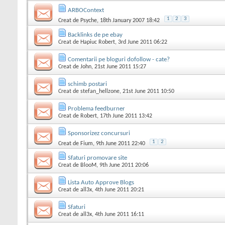
ARBOContext
1
2
3
Creat de
Psyche
, 18th January 2007 18:42
Backlinks de pe ebay
Creat de
Hapiuc Robert
, 3rd June 2011 06:22
Comentarii pe bloguri dofollow - cate?
Creat de
John
, 21st June 2011 15:27
schimb postari
Creat de
stefan_hellzone
, 21st June 2011 10:50
Problema feedburner
Creat de
Robert
, 17th June 2011 13:42
Sponsorizez concursuri
1
2
Creat de
Fium
, 9th June 2011 22:40
Sfaturi promovare site
Creat de
BlooM
, 9th June 2011 20:06
Lista Auto Approve Blogs
Creat de
all3x
, 4th June 2011 20:21
Sfaturi
Creat de
all3x
, 4th June 2011 16:11