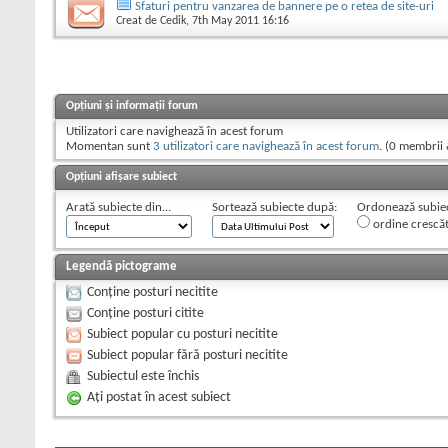
Sfaturi pentru vanzarea de bannere pe o retea de site-uri
Creat de
Cedik
, 7th May 2011 16:16
Opțiuni și informații forum
Utilizatori care navighează în acest forum
Momentan sunt
3 utilizatori care navighează în acest forum
. (0 membrii 
Opțiuni afișare subiect
Arată subiecte din...
Sortează subiecte după:
Ordonează subiect
ordine crescă
Legendă pictograme
Conține posturi necitite
Conține posturi citite
Subiect popular cu posturi necitite
Subiect popular fără posturi necitite
Subiectul este închis
Aţi postat în acest subiect