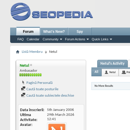
Forum
What's New?
Spy
FAQ
Calendar
Community
Forum Actions
Quick Links
Listă Membru
Netul
Netul's Activity
Netul
Ambasador
All
Netul
Pri
Pagină Personală
No More Results
Caută toate posturile
Caută toate subiectele deschise
Data înscrierii
5th January 2006
Ultima
29th March 2026
12:41
Activitate
Avatar