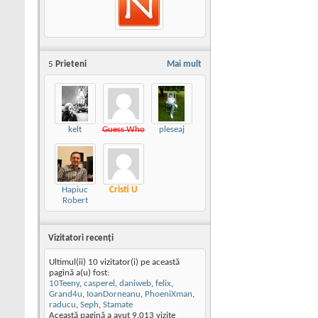
5
Prieteni
Mai mult
kelt
Guess Who
pleseaj
Hapiuc
Cristi U
Robert
Vizitatori recenţi
Ultimul(ii) 10 vizitator(i) pe această
pagină a(u) fost:
10Teeny
,
casperel
,
daniweb
,
felix
,
Grand4u
,
IoanDorneanu
,
PhoeniXman
,
raducu
,
Seph
,
Stamate
Această pagină a avut
9.013
vizite