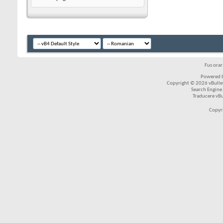
Fus ora
Powered b
Copyright © 2026 vBulleti
Search Engine
Traducere vB
Copyr