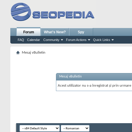
Forum
What's New?
Spy
FAQ
Calendar
Community
Forum Actions
Quick Links
Mesaj vBulletin
Mesaj vBulletin
Acest utilizator nu s-a înregistrat și prin urmare 