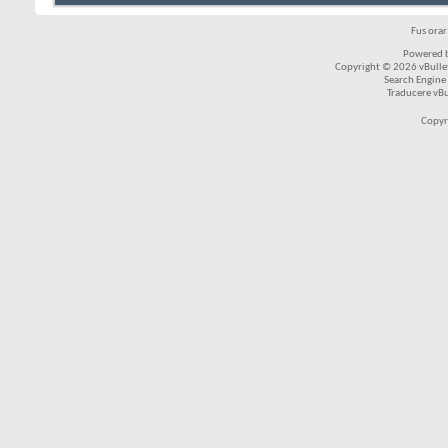
Fus ora
Powered b
Copyright © 2026 vBulleti
Search Engine
Traducere vB
Copyr