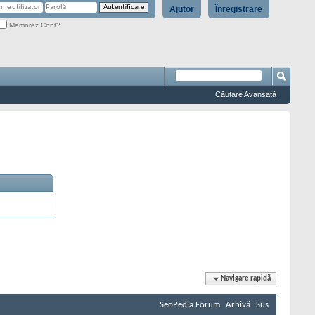
Ajutor
Înregistrare
Memorez Cont?
Căutare Avansată
Navigare rapidă
SeoPedia Forum
Arhivă
Sus