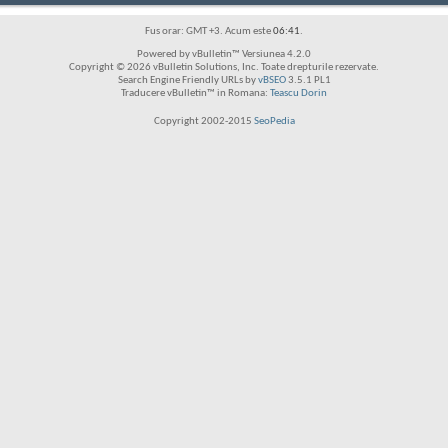
Fus orar: GMT +3. Acum este
06:41
.
Powered by vBulletin™ Versiunea 4.2.0
Copyright © 2026 vBulletin Solutions, Inc. Toate drepturile rezervate.
Search Engine Friendly URLs by
vBSEO
3.5.1 PL1
Traducere vBulletin™ in Romana:
Teascu Dorin
Copyright 2002-2015
SeoPedia