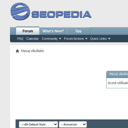
Forum
What's New?
Spy
FAQ
Calendar
Community
Forum Actions
Quick Links
Mesaj vBulletin
Mesaj vBulle
Acest utilizat