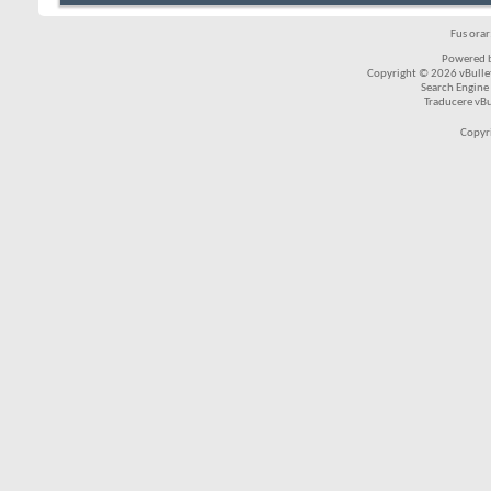
Fus ora
Powered b
Copyright © 2026 vBulleti
Search Engine
Traducere vB
Copyr