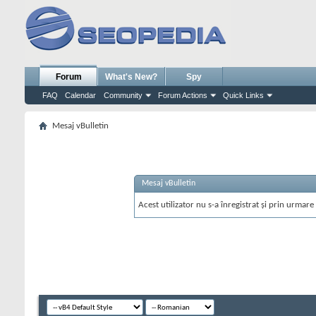
Forum
What's New?
Spy
FAQ
Calendar
Community
Forum Actions
Quick Links
Mesaj vBulletin
Mesaj vBulletin
Acest utilizator nu s-a înregistrat și prin urmare 