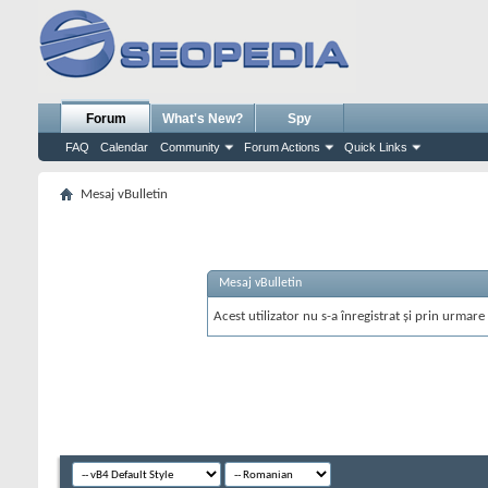
Forum
What's New?
Spy
FAQ
Calendar
Community
Forum Actions
Quick Links
Mesaj vBulletin
Mesaj vBulletin
Acest utilizator nu s-a înregistrat și prin urmare 