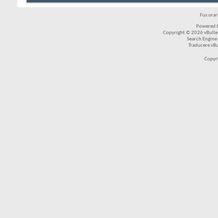
Fus ora
Powered b
Copyright © 2026 vBulleti
Search Engine
Traducere vB
Copyr