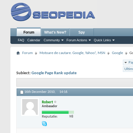
Forum
What's New?
Spy
FAQ
Calendar
Community
Forum Actions
Quick Links
Forum
Motoare de cautare. Google, Yahoo!, MSN
Google
Go
Pa
Ultim
Subiect:
Google Page Rank update
16th December 2010,
14:16
Robert
Ambasador
Reputatie:
98