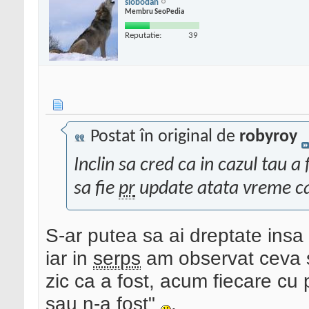
slobodan
Membru SeoPedia
Reputatie:
39
Postat în original de
robyroy
Inclin sa cred ca in cazul tau a
sa fie
pr
update atata vreme cat 
S-ar putea sa ai dreptate insa a
iar in
serps
am observat ceva s
zic ca a fost, acum fiecare cu p
sau n-a fost"
.