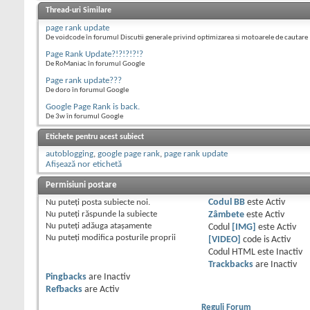
Thread-uri Similare
page rank update
De voidcode în forumul Discutii generale privind optimizarea si motoarele de cautare
Page Rank Update?!?!?!?!?
De RoManiac în forumul Google
Page rank update???
De doro în forumul Google
Google Page Rank is back.
De 3w în forumul Google
Etichete pentru acest subiect
autoblogging
,
google page rank
,
page rank update
Afișează nor etichetă
Permisiuni postare
Nu puteţi
posta subiecte noi.
Codul BB
este
Activ
Nu puteţi
răspunde la subiecte
Zâmbete
este
Activ
Nu puteţi
adăuga ataşamente
Codul
[IMG]
este
Activ
Nu puteţi
modifica posturile proprii
[VIDEO]
code is
Activ
Codul HTML este
Inactiv
Trackbacks
are
Inactiv
Pingbacks
are
Inactiv
Refbacks
are
Activ
Reguli Forum