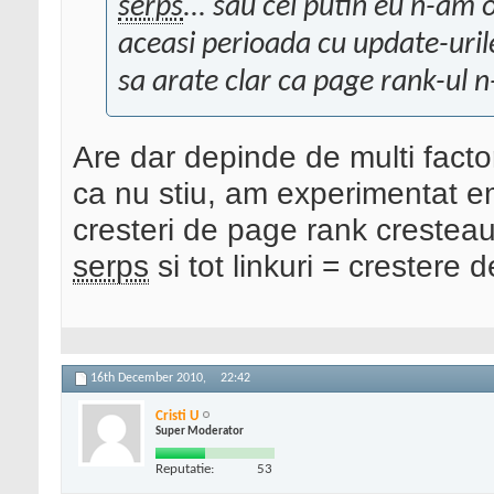
serps
... sau cel putin eu n-am 
aceasi perioada cu update-uril
sa arate clar ca page rank-ul 
Are dar depinde de multi facto
ca nu stiu, am experimentat em
cresteri de page rank cresteau
serps
si tot linkuri = crestere 
16th December 2010,
22:42
Cristi U
Super Moderator
Reputatie:
53