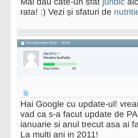
Mai dau cate-un sfat
juridic
aic
rata! :) Vezi și sfaturi de
nutriti
31st December 2010,
20:56
dary5ro
Membru SeoPedia
Reputatie:
40
Hai Google cu update-ul! vreau
vad ca s-a facut update de P
ianuarie si anul trecut asa ai f
La multi ani in 2011!