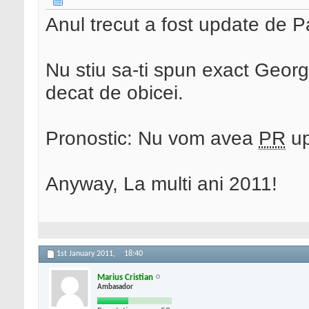
Anul trecut a fost update de 
Nu stiu sa-ti spun exact Georg
decat de obicei.
Pronostic: Nu vom avea
PR
up
Anyway, La multi ani 2011!
1st January 2011,
18:40
Marius Cristian
Ambasador