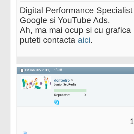
Digital Performance Specialist
Google si YouTube Ads.
Ah, ma mai ocup si cu grafica 
puteti contacta
aici
.
1st January 2011,
18:38
dontedro
Junior SeoPedia
Reputatie:
0
1