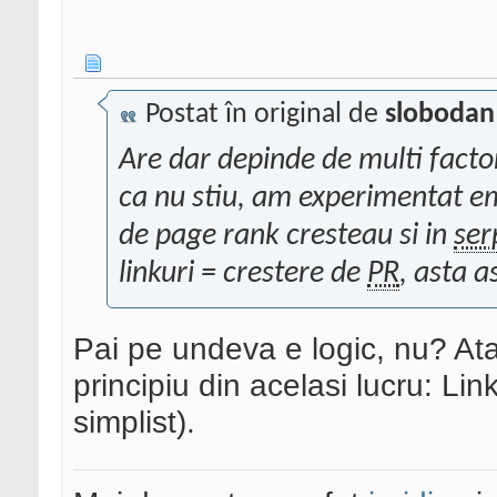
Postat în original de
slobodan
Are dar depinde de multi factor
ca nu stiu, am experimentat emp
de page rank cresteau si in
ser
linkuri = crestere de
PR
, asta a
Pai pe undeva e logic, nu? At
principiu din acelasi lucru: Li
simplist).