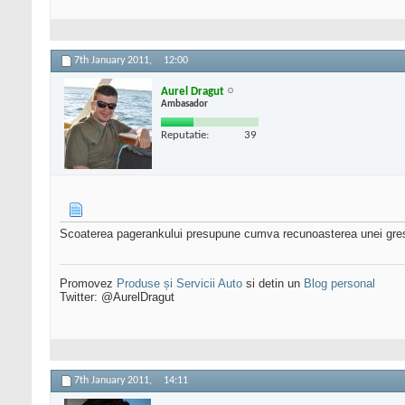
7th January 2011,
12:00
Aurel Dragut
Ambasador
Reputatie:
39
Scoaterea pagerankului presupune cumva recunoasterea unei gresel
Promovez
Produse și Servicii Auto
si detin un
Blog personal
Twitter: @AurelDragut
7th January 2011,
14:11