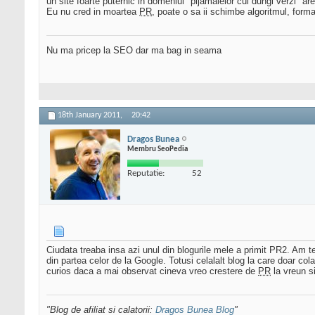
un site foarte puternic in domeniul "pijamalelor cui dungi verzi" a
Eu nu cred in moartea
PR
, poate o sa ii schimbe algoritmul, forma 
Nu ma pricep la SEO dar ma bag in seama
18th January 2011,
20:42
Dragos Bunea
Membru SeoPedia
Reputatie:
52
Ciudata treaba insa azi unul din blogurile mele a primit PR2. Am t
din partea celor de la Google. Totusi celalalt blog la care doar 
curios daca a mai observat cineva vreo crestere de
PR
la vreun s
"Blog de afiliat si calatorii:
Dragos Bunea Blog
"