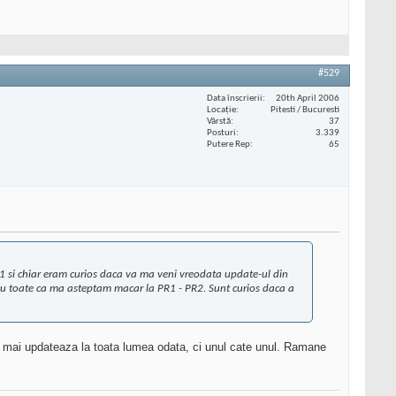
#529
Data înscrierii
20th April 2006
Locaţie
Pitesti / Bucuresti
Vârstă
37
Posturi
3.339
Putere Rep
65
PR1 si chiar eram curios daca va ma veni vreodata update-ul din
0 cu toate ca ma asteptam macar la PR1 - PR2. Sunt curios daca a
 nu mai updateaza la toata lumea odata, ci unul cate unul. Ramane