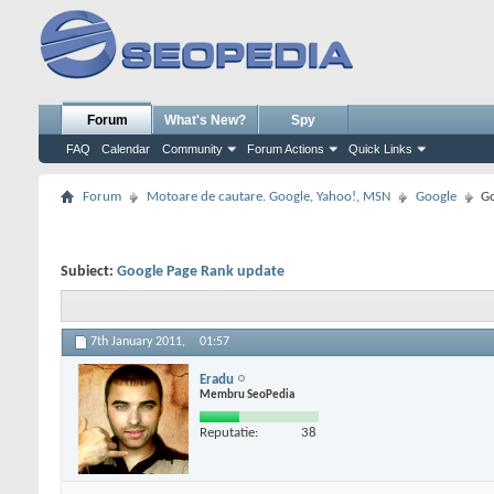
Forum
What's New?
Spy
FAQ
Calendar
Community
Forum Actions
Quick Links
Forum
Motoare de cautare. Google, Yahoo!, MSN
Google
Go
Subiect:
Google Page Rank update
7th January 2011,
01:57
Eradu
Membru SeoPedia
Reputatie:
38