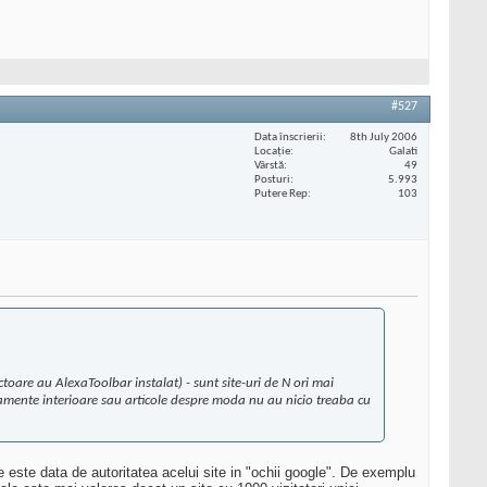
#527
Data înscrierii
8th July 2006
Locaţie
Galati
Vârstă
49
Posturi
5.993
Putere Rep
103
toare au AlexaToolbar instalat) - sunt site-uri de N ori mai
jamente interioare sau articole despre moda nu au nicio treaba cu
ite este data de autoritatea acelui site in "ochii google". De exemplu