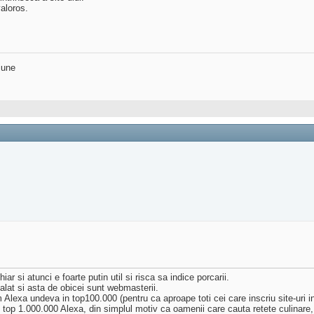
aloros.
iune
r si atunci e foarte putin util si risca sa indice porcarii.
alat si asta de obicei sunt webmasterii.
lexa undeva in top100.000 (pentru ca aproape toti cei care inscriu site-uri in 
n top 1.000.000 Alexa, din simplul motiv ca oamenii care cauta retete culinare