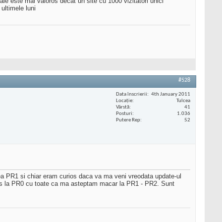
ale este mai valoros decat un site cu 1000 vizitatori unici
 ultimele luni
#528
Data înscrierii
4th January 2011
Locaţie
Tulcea
Vârstă
41
Posturi
1.036
Putere Rep
52
avea PR1 si chiar eram curios daca va ma veni vreodata update-ul
ramas la PR0 cu toate ca ma asteptam macar la PR1 - PR2. Sunt