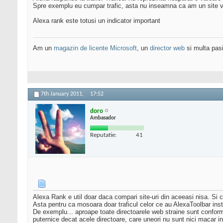
Spre exemplu eu cumpar trafic, asta nu inseamna ca am un site v
Alexa rank este totusi un indicator important
Am un
magazin de licente Microsoft
, un
director web
si multa pas
7th January 2011,
17:52
doro
Ambasador
Reputatie:
41
Alexa Rank e util doar daca compari site-uri din aceeasi nisa. Si chia
Asta pentru ca mosoara doar traficul celor ce au AlexaToolbar inst
De exemplu... aproape toate directoarele web straine sunt conform A
puternice decat acele directoare, care uneori nu sunt nici macar i