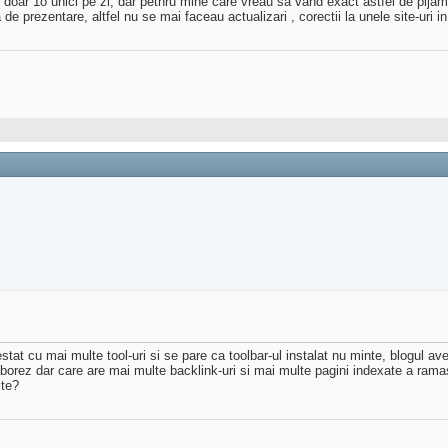
re doar 1o unici pe zi, dar petnru mine care vreau sa vand exact astfel de pijam
de prezentare, altfel nu se mai faceau actualizari , corectii la unele site-uri in
estat cu mai multe tool-uri si se pare ca toolbar-ul instalat nu minte, blogul 
colaborez dar care are mai multe backlink-uri si mai multe pagini indexate a 
ite?