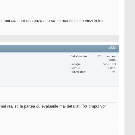
factorii aia care conteaza si o sa fie mai dificil sa vinzi linkuri.
#522
Data înscrierii
20th January
2008
Locaţie
Sibiu, RO
Posturi
2.011
Putere Rep
44
mai realisti la partea cu evaluarile mai detaliat. Tot timpul vor