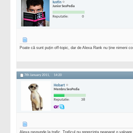
Iustin
Junior SeoPedia
Reputatie:
0
Poate că sunt puțin off-topic, dar de Alexa Rank nu ține nimeni c
7th January 2011,
14:20
Hobart
Membru SeoPedia
Reputatie:
38
Alexa raspunde la trafic. Traficul nu reprezinta neaparat o valoare i