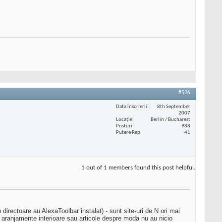
#526
Data înscrierii
8th September
2007
Locaţie
Berlin / Bucharest
Posturi
988
Putere Rep
41
1 out of 1 members found this post helpful.
directoare au AlexaToolbar instalat) - sunt site-uri de N ori mai
, aranjamente interioare sau articole despre moda nu au nicio