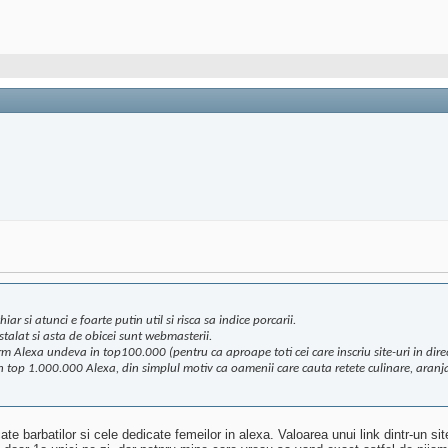
ar si atunci e foarte putin util si risca sa indice porcarii.
talat si asta de obicei sunt webmasterii.
 Alexa undeva in top100.000 (pentru ca aproape toti cei care inscriu site-uri in direc
 in top 1.000.000 Alexa, din simplul motiv ca oamenii care cauta retete culinare, aran
dicate barbatilor si cele dedicate femeilor in alexa. Valoarea unui link dintr-un s