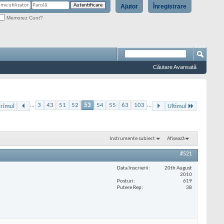
Ajutor
Înregistrare
Memorez Cont?
Căutare Avansată
...
3
43
51
52
53
54
55
63
103
...
rimul
Ultimul
Instrumente subiect
Afișează
#521
Data înscrierii
20th August
2010
Posturi
619
Putere Rep
38