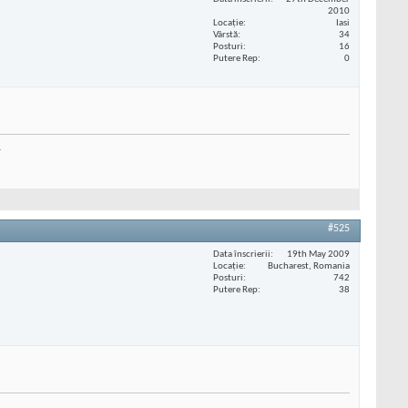
2010
Locaţie
Iasi
Vârstă
34
Posturi
16
Putere Rep
0
.
#525
Data înscrierii
19th May 2009
Locaţie
Bucharest, Romania
Posturi
742
Putere Rep
38