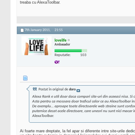
treaba cu AlexaToolbar.
7th January 2011,
21:55
lovelife
Ambasador
Reputatie:
103
Postat în original de
doro
Alexa Rank e util doar daca compari site-uri din aceeasi nisa. Si chi
Asta pentru ca mosoara doar traficul celor ce au AlexaToolbar ins
De exemplu... aproape toate directoarele web straine sunt conform
puternice decat acele directoare, care uneori nu sunt nici macar
AlexaToolbar.
Ai foarte mare dreptate, la fel apar si diferente intre site-urile de