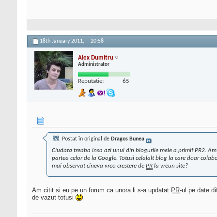
18th January 2011,
20:58
Alex Dumitru
Administrator
Reputatie:
65
Postat în original de
Dragos Bunea
Ciudata treaba insa azi unul din blogurile mele a primit PR2. Am 
partea celor de la Google. Totusi celalalt blog la care doar col
mai observat cineva vreo crestere de
PR
la vreun site?
Am citit si eu pe un forum ca unora li s-a updatat
PR
-ul pe date d
de vazut totusi