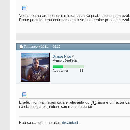
Vechimea nu are neaparat relevanta ca sa poata inlocui
pr
in evalu
Poate pana la urma actiunea asta o sa-i determine pe toti sa evalu
7th January 2011,
02:26
Dragos Nicu
Membru SeoPedia
Reputatie:
44
Eradu, nici n-am spus ca are relevanta cu
PR
, insa e un factor ca
exista incepatori, indieni sau mai stiu eu ce.
Poti sa dai de mine usor,
@contact
.