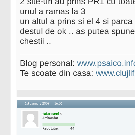
2 site-uri au prins PR1 cu toat
unul a ramas la 3
un altul a prins si el 4 si parca
destul de ok .. as putea spune 
chestii ..
Blog personal:
www.psaico.inf
Te scoate din casa:
www.clujli
1st January 2009,
16:06
tataraseni
Ambasador
Reputatie:
44