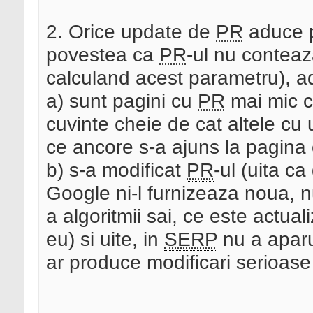
2. Orice update de
PR
aduce p
povestea ca
PR
-ul nu conteaz
calculand acest parametru), a
a) sunt pagini cu
PR
mai mic c
cuvinte cheie de cat altele cu
ce ancore s-a ajuns la pagina
b) s-a modificat
PR
-ul (uita c
Google ni-l furnizeaza noua, n
a algoritmii sai, ce este actual
eu) si uite, in
SERP
nu a aparu
ar produce modificari serioas