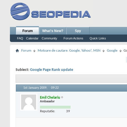
Forum
What's New?
Spy
FAQ
Calendar
Community
Forum Actions
Quick Links
Forum
Motoare de cautare. Google, Yahoo!, MSN
Google
Go
Subiect:
Google Page Rank update
1st January 2009,
09:22
Emil Chelariu
Ambasador
Reputatie:
39