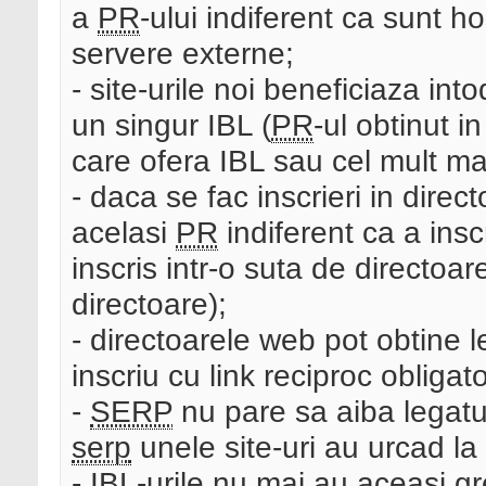
a
PR
-ului indiferent ca sunt 
servere externe;
- site-urile noi beneficiaza i
un singur IBL (
PR
-ul obtinut i
care ofera IBL sau cel mult mai
- daca se fac inscrieri in dire
acelasi
PR
indiferent ca a insc
inscris intr-o suta de directoare
directoare);
- directoarele web pot obtine l
inscriu cu link reciproc obligato
-
SERP
nu pare sa aiba legatu
serp
unele site-uri au urcad l
- IBL-urile nu mai au aceasi g