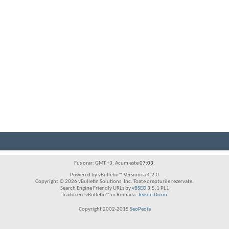
Fus orar: GMT +3. Acum este
07:03
.
Powered by vBulletin™ Versiunea 4.2.0
Copyright © 2026 vBulletin Solutions, Inc. Toate drepturile rezervate.
Search Engine Friendly URLs by
vBSEO
3.5.1 PL1
Traducere vBulletin™ in Romana:
Teascu Dorin
Copyright 2002-2015
SeoPedia