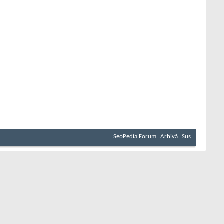
SeoPedia Forum
Arhivă
Sus