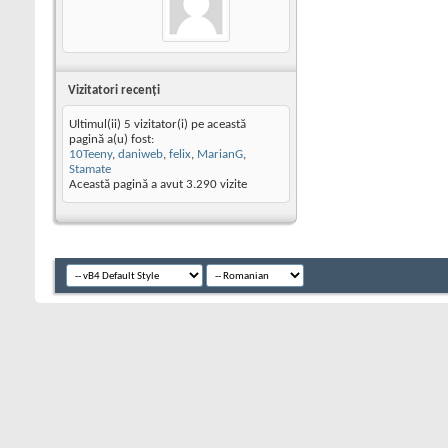
Vizitatori recenţi
Ultimul(ii) 5 vizitator(i) pe această
pagină a(u) fost:
10Teeny
,
daniweb
,
felix
,
MarianG
,
Stamate
Această pagină a avut
3.290
vizite