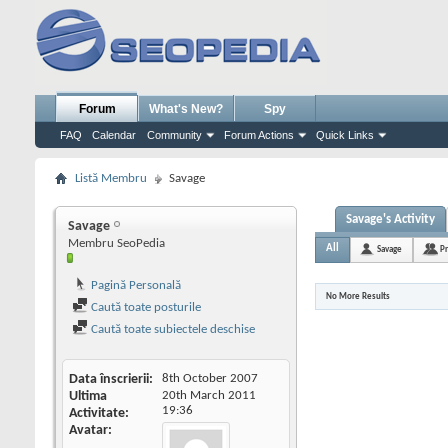
Forum
What's New?
Spy
FAQ
Calendar
Community
Forum Actions
Quick Links
Listă Membru
Savage
Savage's Activity
Savage
Membru SeoPedia
All
Savage
Pr
Pagină Personală
No More Results
Caută toate posturile
Caută toate subiectele deschise
Data înscrierii
8th October 2007
Ultima
20th March 2011
19:36
Activitate
Avatar