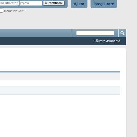
Ajutor
Înregistrare
Memorez Cont?
Căutare Avansată