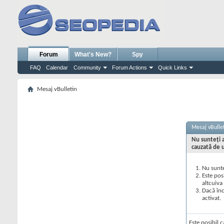
Forum
What's New?
Spy
FAQ
Calendar
Community
Forum Actions
Quick Links
Mesaj vBulletin
Mesaj vBulle
Nu sunteţi a
cauzată de 
Nu sunte
Este pos
altcuiva
Dacă înc
activat.
Este posibil c