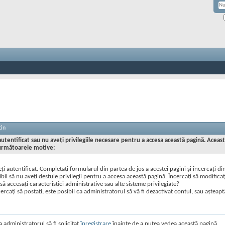
tin
utentificat sau nu aveţi privilegiile necesare pentru a accesa această pagină. Aceast
următoarele motive:
ţi autentificat. Completaţi formularul din partea de jos a acestei pagini şi încercaţi di
ibil să nu aveţi destule privilegii pentru a accesa această pagină. Încercaţi să modificaţ
 să accesaţi caracteristici administrative sau alte sisteme privilegiate?
ercaţi să postaţi, este posibil ca administratorul să vă fi dezactivat contul, sau aşteaptă
a administratorul să fi solicitat
înregistrare
înainte de a putea vedea această pagină.