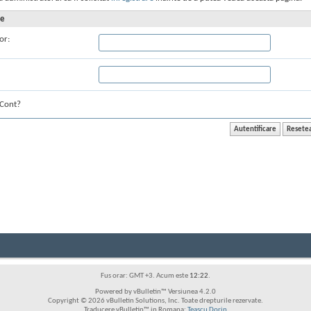
re
or:
Cont?
Fus orar: GMT +3. Acum este
12:22
.
Powered by vBulletin™ Versiunea 4.2.0
Copyright © 2026 vBulletin Solutions, Inc. Toate drepturile rezervate.
Traducere vBulletin™ in Romana:
Teascu Dorin