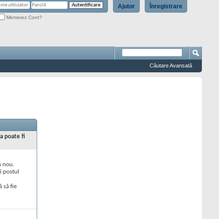
Ajutor
Înregistrare
Memorez Cont?
Căutare Avansată
a poate fi
n nou.
i postul
 să fie