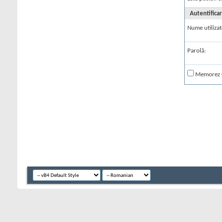
Autentifica
Nume utilizat
Parolă:
Memorez 