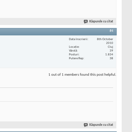
Răspunde cu citat
#4
Data înscrierii
8th October
2010
Locaţie
Cluj
Vârstă
39
Posturi
1.834
Putere Rep
38
1 out of 1 members found this post helpful.
Răspunde cu citat