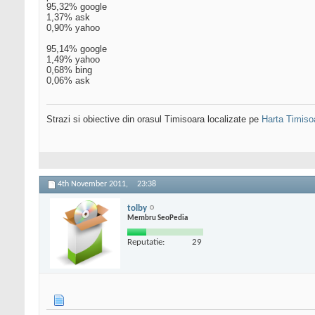
95,32% google
1,37% ask
0,90% yahoo
95,14% google
1,49% yahoo
0,68% bing
0,06% ask
Strazi si obiective din orasul Timisoara localizate pe
Harta Timiso
4th November 2011,
23:38
tolby
Membru SeoPedia
Reputatie:
29