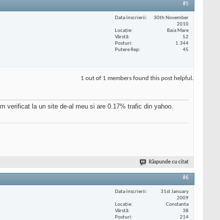
#5
Data înscrierii
30th November
2010
Locaţie
Baia Mare
Vârstă
52
Posturi
1.344
Putere Rep
45
1 out of 1 members found this post helpful.
am verificat la un site de-al meu si are 0.17% trafic din yahoo.
Răspunde cu citat
#6
Data înscrierii
31st January
2009
Locaţie
Constanta
Vârstă
38
Posturi
214