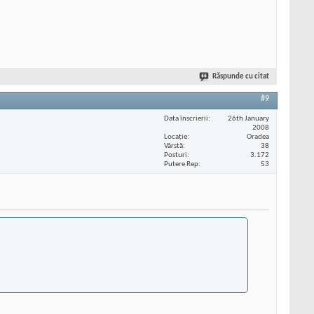
Răspunde cu citat
#9
Data înscrierii
26th January
2008
Locaţie
Oradea
Vârstă
38
Posturi
3.172
Putere Rep
53