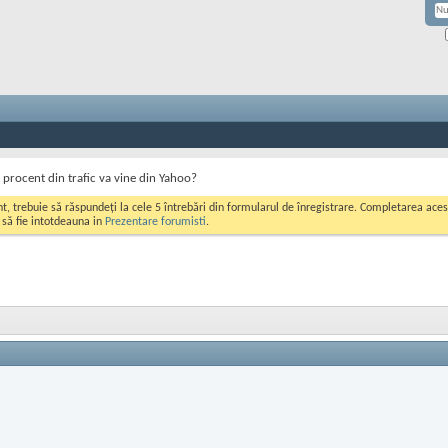
 procent din trafic va vine din Yahoo?
ont, trebuie să răspundeți la cele 5 întrebări din formularul de înregistrare. Completarea a
i să fie intotdeauna in
Prezentare forumisti
.