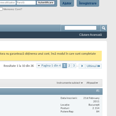
Ajutor
Înregistrare
Memorez Cont?
Căutare Avansată
cestora nu garantează obținerea unui cont, însă modul în care sunt completate
Pagina 1 din 4
1
2
3
...
Rezultate 1 la 10 din 36
Ultimul
Instrumente subiect
Afișează
#1
Data înscrierii
21st February
2011
Locaţie
București
Posturi
2.154
Putere Rep
84