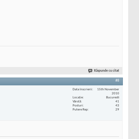
Răspunde cu citat
#8
Data înscrierii
15th November
2010
Locaţie
Bucuresti
Vârstă
41
Posturi
43
Putere Rep
29