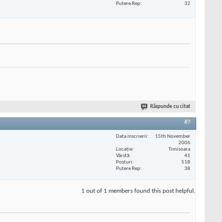
Putere Rep
32
Răspunde cu citat
#7
Data înscrierii
15th November
2006
Locaţie
Timisoara
Vârstă
41
Posturi
518
Putere Rep
38
1 out of 1 members found this post helpful.