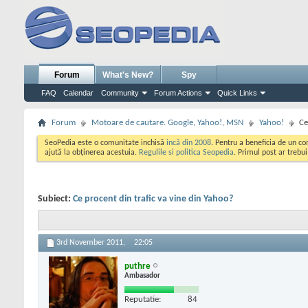
Forum
What's New?
Spy
FAQ
Calendar
Community
Forum Actions
Quick Links
Forum
Motoare de cautare. Google, Yahoo!, MSN
Yahoo!
Ce
SeoPedia este o comunitate inchisă
incă din 2008
. Pentru a beneficia de un c
ajută la obținerea acestuia.
Regulile si politica Seopedia
. Primul post ar trebu
Subiect:
Ce procent din trafic va vine din Yahoo?
3rd November 2011,
22:05
puthre
Ambasador
Reputatie:
84