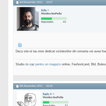
3rd November 2011,
23:27
felix
Membru SeoPedia
Reputatie:
45
Daca site-ul tau este dedicat vizitatoriilor din romania vei avea foa
Studiu
de
caz
pentru un magazin
online, FashionLand, Bld, Bulev
4th November 2011,
02:20
Radu V
Membru SeoPedia
Reputatie:
32