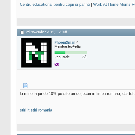
Centru educational pentru copii si parinti
|
Work At Home Moms R
3rd November 2011,
23:08
PhoeniXman
Membru SeoPedia
Reputatie:
38
la mine in jur de 10% pe site-uri de jocuri in limba romana, dar to
stiri it
stiri romania