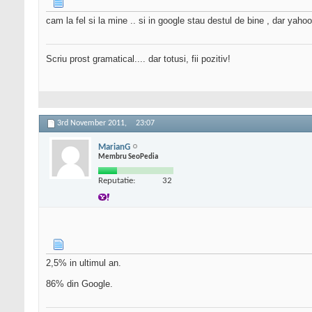
cam la fel si la mine .. si in google stau destul de bine , dar yahoo e
Scriu prost gramatical.... dar totusi, fii pozitiv!
3rd November 2011,
23:07
MarianG
Membru SeoPedia
Reputatie:
32
2,5% in ultimul an.
86% din Google.