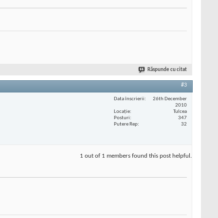
Răspunde cu citat
#3
Data înscrierii
26th December
2010
Locaţie
Tulcea
Posturi
347
Putere Rep
32
1 out of 1 members found this post helpful.