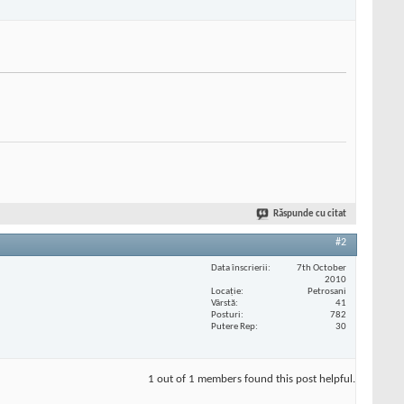
Răspunde cu citat
#2
Data înscrierii
7th October
2010
Locaţie
Petrosani
Vârstă
41
Posturi
782
Putere Rep
30
1 out of 1 members found this post helpful.