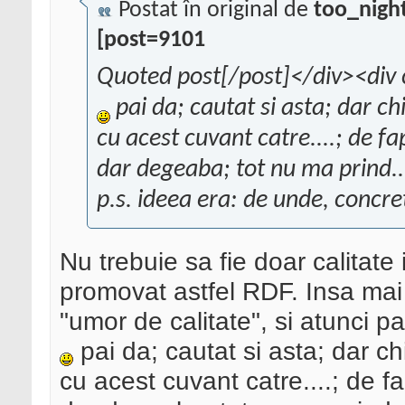
Postat în original de
too_nigh
[post=9101
Quoted post[/post]</div><div 
pai da; cautat si asta; dar ch
cu acest cuvant catre....; de f
dar degeaba; tot nu ma prind.
p.s. ideea era: de unde, concre
Nu trebuie sa fie doar calitat
promovat astfel RDF. Insa mai
"umor de calitate", si atunci p
pai da; cautat si asta; dar ch
cu acest cuvant catre....; de f