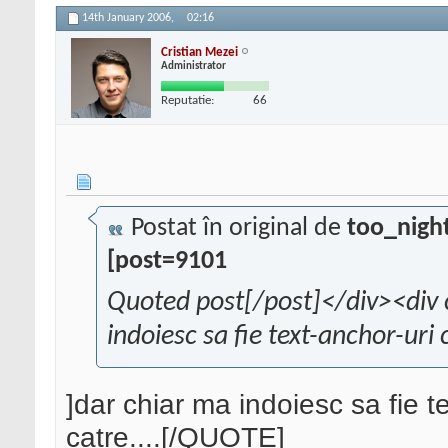
14th January 2006,
02:16
Cristian Mezei
Administrator
Reputatie:
66
Postat în original de
too_nigh
[post=9101
Quoted post[/post]</div><div 
indoiesc sa fie text-anchor-uri 
]dar chiar ma indoiesc sa fie t
catre....[/QUOTE]