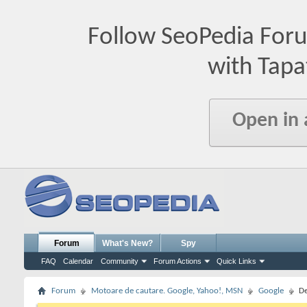
Follow SeoPedia For
with Tapa
Open in
Forum
What's New?
Spy
FAQ
Calendar
Community
Forum Actions
Quick Links
Forum
Motoare de cautare. Google, Yahoo!, MSN
Google
De