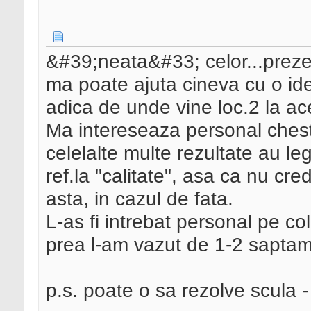
&#39;neata&#33; celor...preze
ma poate ajuta cineva cu o i
adica de unde vine loc.2 la ac
Ma intereseaza personal chesti
celelalte multe rezultate au le
ref.la "calitate", asa ca nu cr
asta, in cazul de fata.
L-as fi intrebat personal pe c
prea l-am vazut de 1-2 saptam
p.s. poate o sa rezolve scula - 