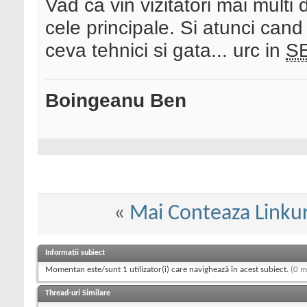
Vad ca vin vizitatori mai mult
cele principale. Si atunci can
ceva tehnici si gata... urc in
S
Boingeanu Ben
«
Mai Conteaza Linkur
Informații subiect
Momentan este/sunt 1 utilizator(i) care navighează în acest subiect.
(0 m
Thread-uri Similare