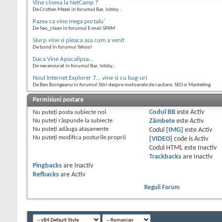
Vine cineva la NetCamp ?
De Cristian Mezei în forumul Bar, lobby...
Pazea ca vine mega portalu'
De Seo_clean în forumul E-mail SPAM
Slurp vine si pleaca asa cum a venit
De bond în forumul Yahoo!
Daca Vine Apocalipsa...
De necenzurat în forumul Bar, lobby...
Noul Internet Explorer 7... vine si cu bug-uri
De Ben Boingeanu în forumul Stiri despre motoarele de cautare, SEO si Marketing
Permisiuni postare
Nu puteţi
posta subiecte noi.
Codul BB
este
Activ
Nu puteţi
răspunde la subiecte
Zâmbete
este
Activ
Nu puteţi
adăuga ataşamente
Codul
[IMG]
este
Activ
Nu puteţi
modifica posturile proprii
[VIDEO]
code is
Activ
Codul HTML este
Inactiv
Trackbacks
are
Inactiv
Pingbacks
are
Inactiv
Refbacks
are
Activ
Reguli Forum