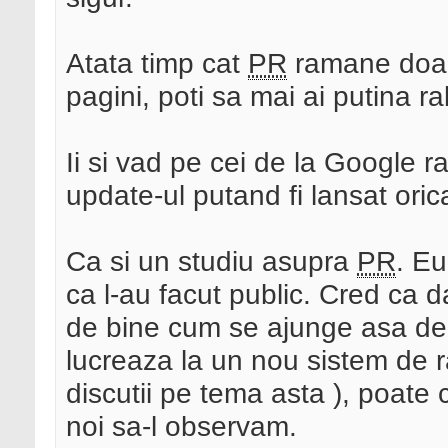
Atata timp cat
PR
ramane doar 
pagini, poti sa mai ai putina r
Ii si vad pe cei de la Google 
update-ul putand fi lansat orica
Ca si un studiu asupra
PR
. Eu
ca l-au facut public. Cred ca 
de bine cum se ajunge asa de
lucreaza la un nou sistem de ra
discutii pe tema asta ), poate 
noi sa-l observam.