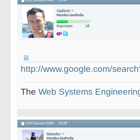
23rd January 2006,
15:08
vladimir
Membru SeoPedia
Reputatie:
38
http://www.google.com/sear
The
Web Systems Engineerin
23rd January 2006,
15:28
Iskander
Membru SeoPedia