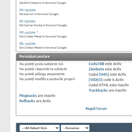
De Emil Chelariu în forumul Google
PR Update
De warrior în forumul Google
Ibl Update
De Ciprian Sorlea în forumul Google
PR update ?
De Cristian Mezei în forumul Google
IBL update
De Cristian Mezei în forumul Google
Permisiuni postare
Nu puteţi
posta subiecte noi.
Codul BB
este
Activ
Nu puteţi
răspunde la subiecte
Zâmbete
este
Activ
Nu puteţi
adăuga ataşamente
Codul
[IMG]
este
Activ
Nu puteţi
modifica posturile proprii
[VIDEO]
code is
Activ
Codul HTML este
Inactiv
Trackbacks
are
Inactiv
Pingbacks
are
Inactiv
Refbacks
are
Activ
Reguli Forum