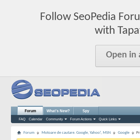
Follow SeoPedia For
with Tapa
Open in
Forum
What's New?
Spy
FAQ
Calendar
Community
Forum Actions
Quick Links
Forum
Motoare de cautare. Google, Yahoo!, MSN
Google
Pr