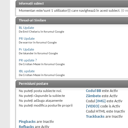
Informații subiect
Momentan este/sunt 1 utilizator(i) care navighează în acest subiect.
(0 m
Thread-uri Similare
BL Update
De Emil Chelariu în forumul Google
PR Update
De warrior în forumul Google
Pr Update
De Iskander în forumul Google
PR update ?
De Cristian Mezei în forumul Google
IBL update
De Cristian Mezei în forumul Google
Permisiuni postare
Nu puteţi
posta subiecte noi.
Codul BB
este
Activ
Nu puteţi
răspunde la subiecte
Zâmbete
este
Activ
Nu puteţi
adăuga ataşamente
Codul
[IMG]
este
Activ
Nu puteţi
modifica posturile proprii
[VIDEO]
code is
Activ
Codul HTML este
Inactiv
Trackbacks
are
Inactiv
Pingbacks
are
Inactiv
Refbacks
are
Activ