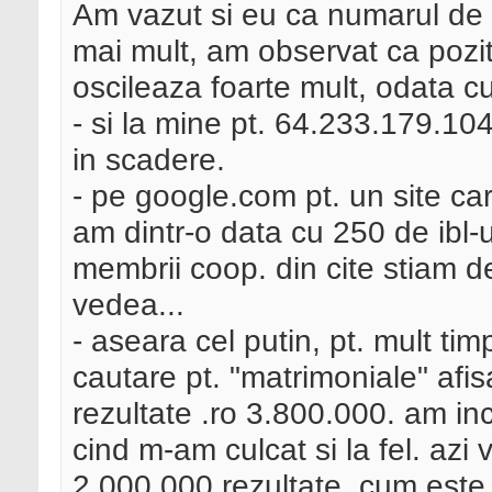
Am vazut si eu ca numarul de re
mai mult, am observat ca pozit
oscileaza foarte mult, odata cu
- si la mine pt. 64.233.179.104 n
in scadere.
- pe google.com pt. un site care
am dintr-o data cu 250 de ibl-ur
membrii coop. din cite stiam d
vedea...
- aseara cel putin, pt. mult ti
cautare pt. "matrimoniale" afis
rezultate .ro 3.800.000. am inc
cind m-am culcat si la fel. azi
2.000.000 rezultate, cum este d