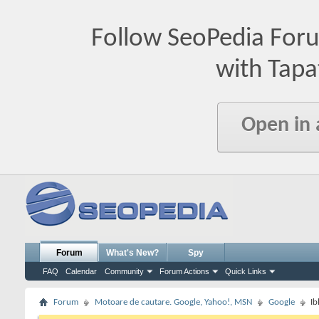
Follow SeoPedia For
with Tapa
Open in
Forum
What's New?
Spy
FAQ
Calendar
Community
Forum Actions
Quick Links
Forum
Motoare de cautare. Google, Yahoo!, MSN
Google
Ib