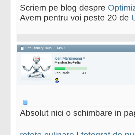
Scriem pe blog despre
Optimiz
Avem pentru voi peste 20 de
15th January 2006,
14:40
Ioan Margineanu
Membru SeoPedia
Reputatie:
41
Absolut nici o schimbare in pag
retete culinare
|
fotograf de nu