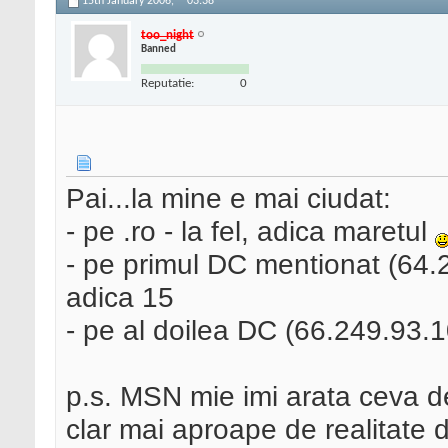
15th January 2006,
03:38
too_night
Banned
Reputatie:
0
Pai...la mine e mai ciudat:
- pe .ro - la fel, adica maretul
- pe primul DC mentionat (64.
adica 15
- pe al doilea DC (66.249.93.1
p.s. MSN mie imi arata ceva d
clar mai aproape de realitate 