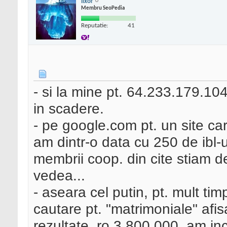
lixor
Membru SeoPedia
Reputatie:
41
- si la mine pt. 64.233.179.104 n
in scadere.
- pe google.com pt. un site care
am dintr-o data cu 250 de ibl-ur
membrii coop. din cite stiam d
vedea...
- aseara cel putin, pt. mult ti
cautare pt. "matrimoniale" afis
rezultate .ro 3.800.000. am inc