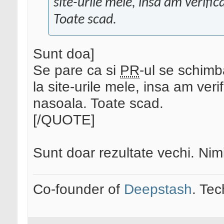
site-urile mele, insa am verifica
Toate scad.
Sunt doa]
Se pare ca si
PR
-ul se schimb
la site-urile mele, insa am verif
nasoala. Toate scad.
[/QUOTE]
Sunt doar rezultate vechi. Nim
Co-founder of
Deepstash
. Tec