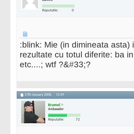
Banned
Reputatie:
0
:blink: Mie (in dimineata asta) 
rezultate cu totul diferite: ba i
etc....; wtf ?&#33;?
17th January 2006,
11:59
Krumel
Ambasador
Reputatie:
72