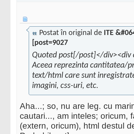
Postat în original de
ITE &#06
[post=9027
Quoted post[/post]</div><div 
Aceea reprezinta cantitatea/p
text/html care sunt inregistrate
imagini, css-uri, etc.
Aha...; so, nu are leg. cu mar
cautari..., am inteles; oricum,
(extern, oricum), html destul d