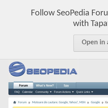
Follow SeoPedia For
with Tapa
Open in
Forum
What's New?
Spy
FAQ
Calendar
Community
Forum Actions
Quick Links
Forum
Motoare de cautare. Google, Yahoo!, MSN
Google
Go