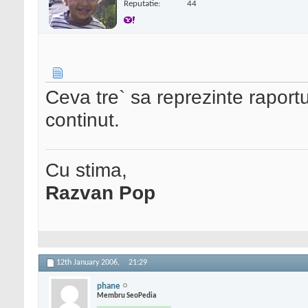
Reputatie:
44
Ceva tre` sa reprezinte raportu
continut.
Cu stima,
Razvan Pop
12th January 2006,
21:29
phane
Membru SeoPedia