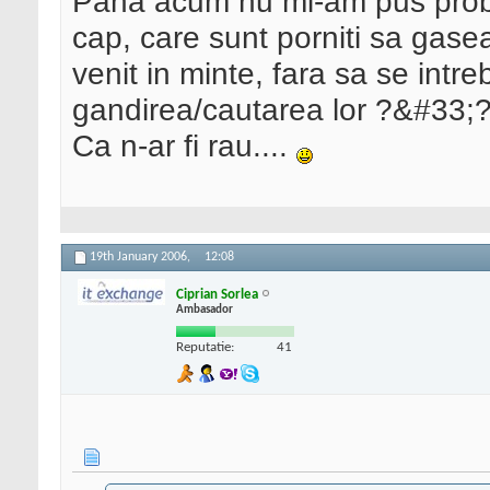
Pana acum nu mi-am pus probl
cap, care sunt porniti sa gas
venit in minte, fara sa se int
gandirea/cautarea lor ?&#33;
Ca n-ar fi rau....
19th January 2006,
12:08
Ciprian Sorlea
Ambasador
Reputatie:
41