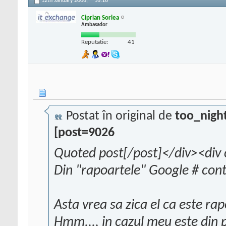
12th January 2006,
16:16
Ciprian Sorlea
Ambasador
Reputatie:
41
Postat în original de
too_nigh
[post=9026
Quoted post[/post]</div><div 
Din "rapoartele" Google # cont
Asta vrea sa zica el ca este ra
Hmm..., in cazul meu este din p