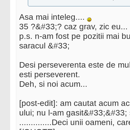
Asa mai inteleg....
35 ?&#33;? caz grav, zic eu...
p.s. n-am fost pe pozitii mai b
saracul &#33;
Desi perseverenta este de mult
esti perseverent.
Deh, si noi acum...
[post-edit]: am cautat acum ac
ului; nu l-am gasit&#33;&#33; 
..............Deci unii oameni, ca