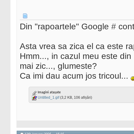
Din "rapoartele" Google # con
Asta vrea sa zica el ca este r
Hmm..., in cazul meu este din 
mai zic..., glumeste?
Ca imi dau acum jos tricoul...
Imagini atașate
Untitled_1.gif
(3,2 KB, 106 afișări)