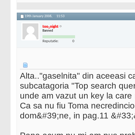
19th January 2006,
11:53
too_night
Banned
Reputatie:
0
Alta.."gaselnita" din aceeasi
subcatagoria "Top search query
unde am vazut un key la care m
Ca sa nu fiu Toma necredincios
dom&#39;ne, in pag.11 &#33