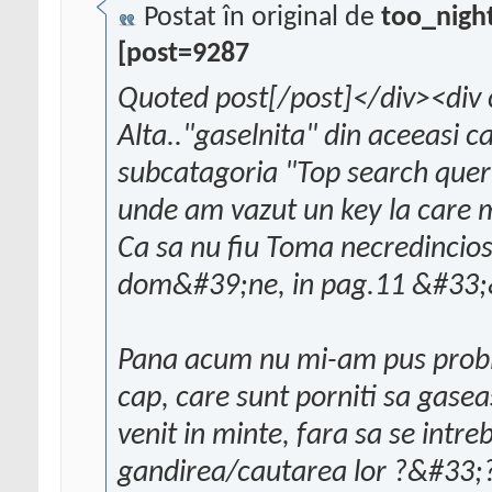
Postat în original de
too_nigh
[post=9287
Quoted post[/post]</div><div 
Alta.."gaselnita" din aceeasi 
subcatagoria "Top search query
unde am vazut un key la care m-
Ca sa nu fiu Toma necredincios
dom&#39;ne, in pag.11 &#33
Pana acum nu mi-am pus proble
cap, care sunt porniti sa gase
venit in minte, fara sa se intr
gandirea/cautarea lor ?&#33;