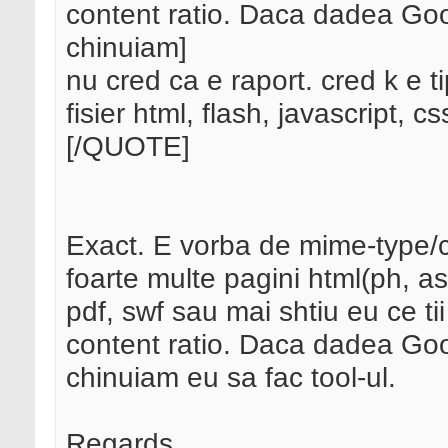
content ratio. Daca dadea Goog
chinuiam]
nu cred ca e raport. cred k e ti
fisier html, flash, javascript, cs
[/QUOTE]
Exact. E vorba de mime-type/c
foarte multe pagini html(ph, a
pdf, swf sau mai shtiu eu ce tii
content ratio. Daca dadea Goog
chinuiam eu sa fac tool-ul.
Regards,