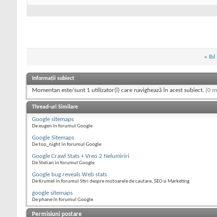
«
Ibl
Informații subiect
Momentan este/sunt 1 utilizator(i) care navighează în acest subiect.
(0 m
Thread-uri Similare
Google sitemaps
De eugen în forumul Google
Google Sitemaps
De too_night în forumul Google
Google Crawl Stats + Vreo 2 Nelumiriri
De Stelian în forumul Google
Google bug reveals Web stats
De Krumel în forumul Stiri despre motoarele de cautare, SEO si Marketing
google sitemaps
De phane în forumul Google
Permisiuni postare