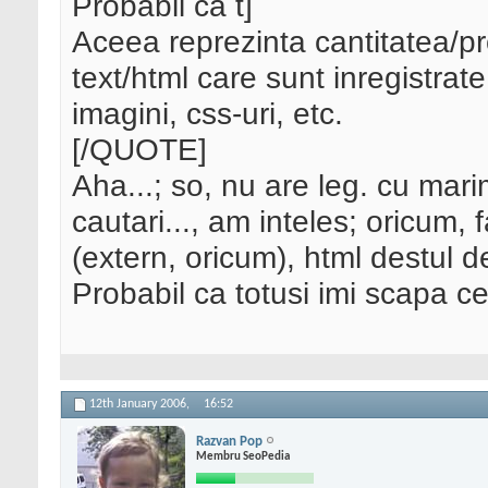
Probabil ca t]
Aceea reprezinta cantitatea/p
text/html care sunt inregistrate
imagini, css-uri, etc.
[/QUOTE]
Aha...; so, nu are leg. cu mar
cautari..., am inteles; oricum,
(extern, oricum), html destul d
Probabil ca totusi imi scapa c
12th January 2006,
16:52
Razvan Pop
Membru SeoPedia