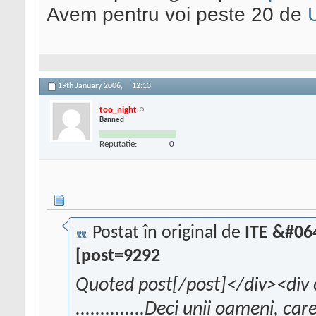
Avem pentru voi peste 20 de
19th January 2006,
12:13
too_night
Banned
Reputatie:
0
Postat în original de
ITE &#06
[post=9292
Quoted post[/post]</div><div 
..............Deci unii oameni, car