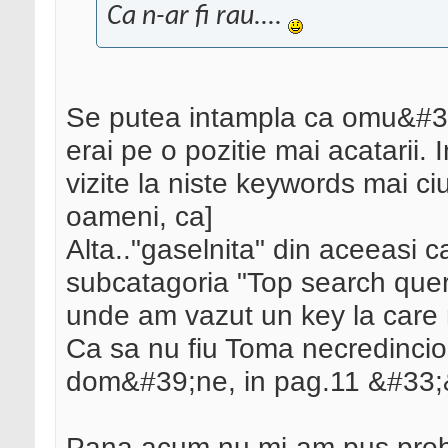
Ca n-ar fi rau....
Se putea intampla ca omu&#39;
erai pe o pozitie mai acatarii.
vizite la niste keywords mai c
oameni, ca]
Alta.."gaselnita" din aceeasi
subcatagoria "Top search query
unde am vazut un key la care m
Ca sa nu fiu Toma necredincios
dom&#39;ne, in pag.11 &#33
Pana acum nu mi-am pus probl