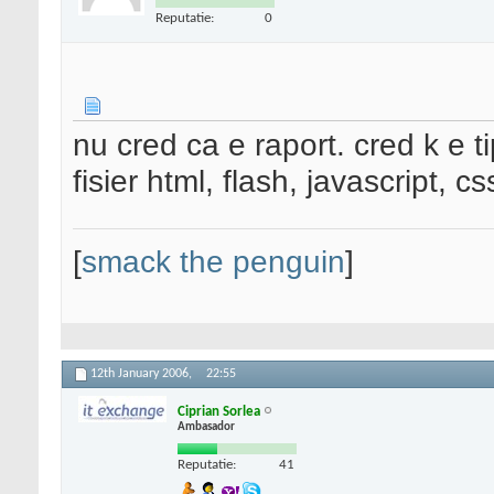
Reputatie:
0
nu cred ca e raport. cred k e ti
fisier html, flash, javascript, cs
[
smack the penguin
]
12th January 2006,
22:55
Ciprian Sorlea
Ambasador
Reputatie:
41