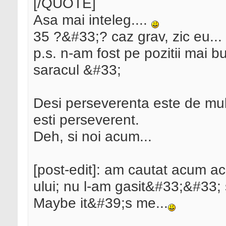
[/QUOTE]
Asa mai inteleg....
35 ?&#33;? caz grav, zic eu...
p.s. n-am fost pe pozitii mai b
saracul &#33;
Desi perseverenta este de mult
esti perseverent.
Deh, si noi acum...
[post-edit]: am cautat acum ac
ului; nu l-am gasit&#33;&#33; s
Maybe it&#39;s me...