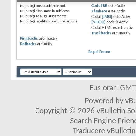
Nu puteţi
posta subiecte noi.
Codul BB
este
Activ
Nu puteţi
răspunde la subiecte
Zâmbete
este
Activ
Nu puteţi
adăuga ataşamente
Codul
[IMG]
este
Activ
Nu puteţi
modifica posturile proprii
[VIDEO]
code is
Activ
Codul HTML este
Inactiv
Trackbacks
are
Inactiv
Pingbacks
are
Inactiv
Refbacks
are
Activ
Reguli Forum
Fus orar: GM
Powered by vBu
Copyright © 2026 vBulletin Solu
Search Engine Frien
Traducere vBullet