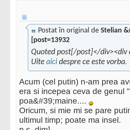
Postat în original de
Stelian 
[post=13932
Quoted post[/post]</div><div 
Uite
aici
despre ce este vorba.
Acum (cel putin) n-am prea avu
era si incepea ceva de genul 
poa&#39;maine....
Oricum, si mie mi se pare putin
ultimul timp; poate ma insel.
p.s. dim]