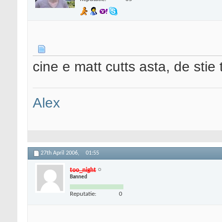
cine e matt cutts asta, de stie t
Alex
27th April 2006,
01:55
too_night
Banned
Reputatie:
0