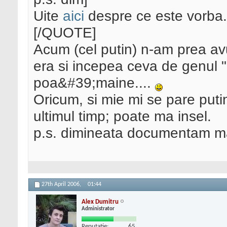
Uite
aici
despre ce este vorba.
[/QUOTE]
Acum (cel putin) n-am prea avu
era si incepea ceva de genul 
poa&#39;maine....
Oricum, si mie mi se pare putin
ultimul timp; poate ma insel.
p.s. dimineata documentam mai
27th April 2006,
01:44
Alex Dumitru
Administrator
Reputatie:
65