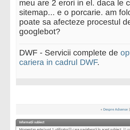
meu are 2 erori in el. daca le 
sitemap... e o porcarie. am fol
poate sa afecteze procestul de 
googlebot?
DWF - Servicii complete de
op
cariera in cadrul DWF
.
«
Despre Adsense
Informații subiect
Momentan este/sunt 1 utilizator(i) care navighează în acest subiect.
(0 m