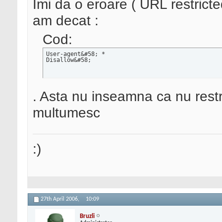
Imi da o eroare ( URL restricted
am decat :
Cod:
User-agent&#58; *

Disallow&#58;
. Asta nu inseamna ca nu restr
multumesc
:)
27th April 2006,
10:09
Bruzli