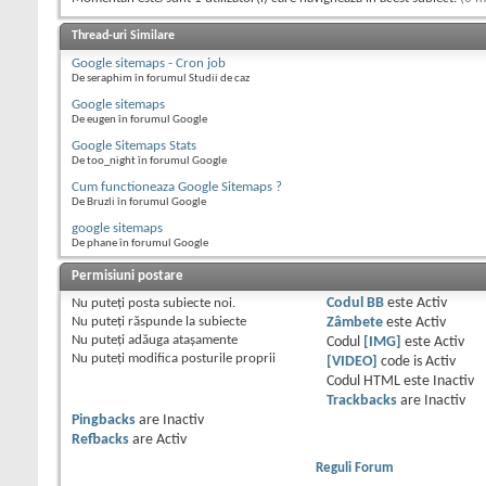
Thread-uri Similare
Google sitemaps - Cron job
De seraphim în forumul Studii de caz
Google sitemaps
De eugen în forumul Google
Google Sitemaps Stats
De too_night în forumul Google
Cum functioneaza Google Sitemaps ?
De Bruzli în forumul Google
google sitemaps
De phane în forumul Google
Permisiuni postare
Nu puteţi
posta subiecte noi.
Codul BB
este
Activ
Nu puteţi
răspunde la subiecte
Zâmbete
este
Activ
Nu puteţi
adăuga ataşamente
Codul
[IMG]
este
Activ
Nu puteţi
modifica posturile proprii
[VIDEO]
code is
Activ
Codul HTML este
Inactiv
Trackbacks
are
Inactiv
Pingbacks
are
Inactiv
Refbacks
are
Activ
Reguli Forum