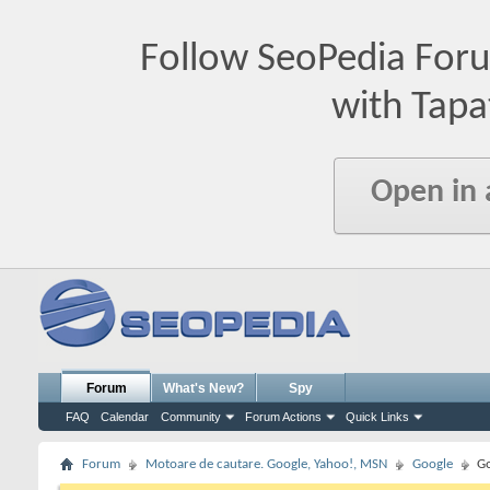
Follow SeoPedia For
with Tapa
Open in
Forum
What's New?
Spy
FAQ
Calendar
Community
Forum Actions
Quick Links
Forum
Motoare de cautare. Google, Yahoo!, MSN
Google
Go