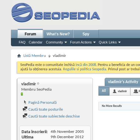
Forum
What's New?
Spy
FAQ
Calendar
Community
Forum Actions
Quick Links
Listă Membru
vladimir
SeoPedia este o comunitate inchisă
incă din 2008
. Pentru a beneficia de un c
ajută la obținerea acestuia.
Regulile si politica Seopedia
. Primul post ar trebu
vladimir's Activity
vladimir
Membru SeoPedia
All
vladimir
P
Pagină Personală
No More Results
Caută toate posturile
Caută toate subiectele deschise
Data înscrierii
4th November 2005
Ultima
9th December 2012