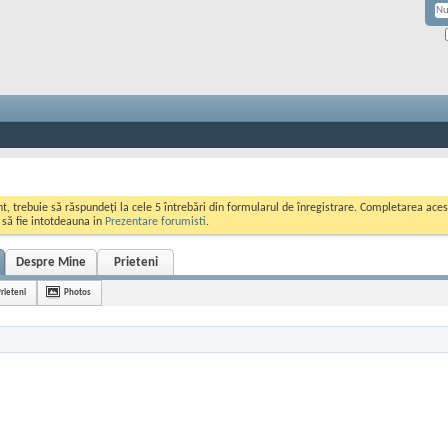
ont, trebuie să răspundeți la cele 5 întrebări din formularul de înregistrare. Completarea a
i să fie intotdeauna in
Prezentare forumisti
.
Despre Mine
Prieteni
rieteni
Photos