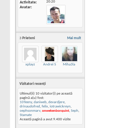
20:20
Activitate
Avatar
3
Prieteni
Mai mult
xplayz
Andrei S
Miha3la
Vizitatori recenţi
Ultimul(ii) 10 vizitator(i) pe această
pagină a(u) fost:
10Teeny
,
daniweb
,
devardjere
,
drinaudofred
,
felix
,
iotrawickreyn
,
oephsonmarv
,
onwekenborquint
,
Seph
,
Stamate
Această pagină a avut
9.400
vizite