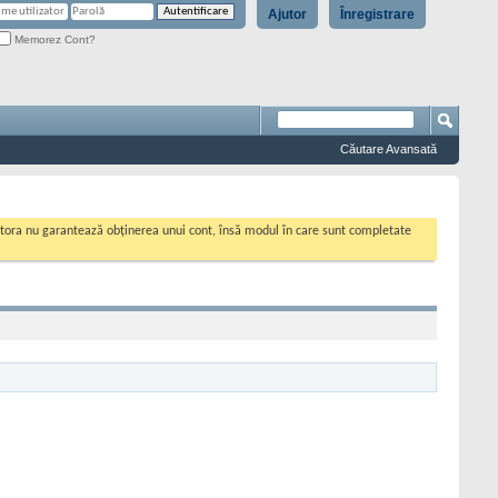
Ajutor
Înregistrare
Memorez Cont?
Căutare Avansată
cestora nu garantează obținerea unui cont, însă modul în care sunt completate